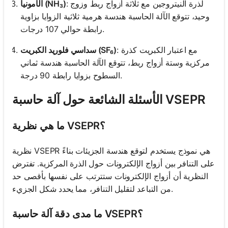
: لذرة النيتروجين مع ثلاثة أزواج ربط وزوج
الأمونيا (NH₃)
وحيد، تتوقع الآلة الحاسبة هندسة هرمية ثلاثية الزوايا بزاوية
رابطة حوالي 107 درجات.
: مع اعتبار الكبريت كذرة
سداسي فلوريد الكبريت (SF₆)
مركزية وستة أزواج ربط، تتوقع الآلة الحاسبة هندسة ثماني
السطوح بزوايا رابطة 90 درجة.
الأسئلة الشائعة حول آلة حاسبة VSEPR
ما هي نظرية VSEPR؟
نظرية VSEPR هي نموذج يستخدم لتوقع هندسة الجزيئات بناءً
على التنافر بين أزواج الإلكترونات حول الذرة المركزية. تفترض
النظرية أن أزواج الإلكترونات ستترتب على نفسها بأقصى حد
من التباعد لتقليل التنافر، مما يحدد شكل الجزيء.
ما مدى دقة آلة حاسبة VSEPR؟