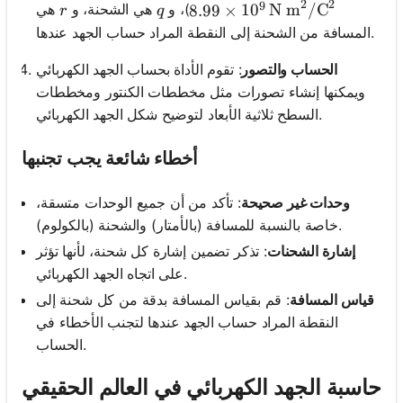
2
2
9
r
q
)، و
هي الشحنة، و
هي
8.99 \times 10^9 \, \text{
8.99
×
1
0
N m
/
C
r
q
المسافة من الشحنة إلى النقطة المراد حساب الجهد عندها.
الحساب والتصور
: تقوم الأداة بحساب الجهد الكهربائي
ويمكنها إنشاء تصورات مثل مخططات الكنتور ومخططات
السطح ثلاثية الأبعاد لتوضيح شكل الجهد الكهربائي.
أخطاء شائعة يجب تجنبها
وحدات غير صحيحة
: تأكد من أن جميع الوحدات متسقة،
خاصة بالنسبة للمسافة (بالأمتار) والشحنة (بالكولوم).
إشارة الشحنات
: تذكر تضمين إشارة كل شحنة، لأنها تؤثر
على اتجاه الجهد الكهربائي.
قياس المسافة
: قم بقياس المسافة بدقة من كل شحنة إلى
النقطة المراد حساب الجهد عندها لتجنب الأخطاء في
الحساب.
حاسبة الجهد الكهربائي في العالم الحقيقي