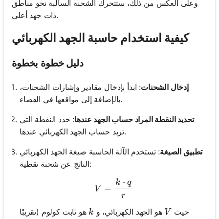
وعلى العكس من ذلك، ستتحرك الشحنة السالبة نحو مناطق
ذات جهد أعلى.
كيفية استخدام حاسبة الجهد الكهربائي
دليل خطوة بخطوة
إدخال الشحنات
: ابدأ بإدخال مقادير وإشارات الشحنات،
بالإضافة إلى مواقعها في الفضاء.
تحديد النقطة المراد حساب الجهد عندها
: حدد النقطة التي
تريد حساب الجهد الكهربائي عندها.
تطبيق الصيغة
: تستخدم الآلة الحاسبة صيغة الجهد الكهربائي
الناتج عن شحنة نقطية:
⋅
k
q
V = \frac{k \cdot q}{r}
=
V
r
k
V
حيث
هو الجهد الكهربائي، و
هو ثابت كولوم (تقريبًا
k
V