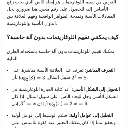
الغرض من تقييم اللوغاريتمات هو إيجاد الأس الذي يجب رفع
الأساس إليه للحصول على رقم معين. هذا ضروري لحل
المعادلات الأسية ونمذجة الظواهر الواقعية وفهم العلاقة بين
الدوال الأسية واللوغاريتمية.
كيف يمكنني تقييم اللوغاريتمات بدون آلة حاسبة؟
يمكنك تقييم اللوغاريتمات بدون آلة حاسبة باستخدام الطرق
التالية:
التعرف المباشر:
تعرف على العلاقة الأسية مباشرة. على
3
.
لأن
سبيل المثال,
\log_2(8) = 3
lo
g
(
8
)
=
3
2^3 = 8
2
=
8
2
التحويل إلى الشكل الأسي:
أعد كتابة العبارة اللوغاريتمية في
الشكل الأسي وحل لإيجاد الأس. على سبيل المثال, إذا كان
2
3^2 = x
3
=
\log_3(x) = 2
lo
g
(
)
=
2
x = 9
=
9
.
, إذن
, إذن
x
x
x
3
التحليل إلى عوامل أولية:
قسّم الوسيط إلى عوامل أولية
وتحقق مما إذا كان يمكنك التعبير عنه كقوة للأساس. على