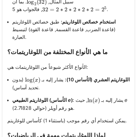
سبيل المثال,
. بما أن
\log_2(32)
lo
g
(
32
)
2
5
, فالجواب هو 5.
32 = 2*2*2*2*2 = 2^5
32
=
2
∗
2
∗
2
∗
2
∗
2
=
2
استخدام خصائص اللوغاريتم:
طبق خصائص اللوغاريتم
(قاعدة الضرب, قاعدة القسمة, قاعدة القوة) لتبسيط
العبارة.
ما هي الأنواع المختلفة من اللوغاريتمات؟
الأنواع الأكثر شيوعاً من اللوغاريتمات هي:
\log(x)
lo
g
(
)
اللوغاريتم العشري (الأساس 10):
يشار إليه بـ
(بدون
x
تحديد أساس).
\ln(x)
ln
(
)
e
, حيث
يشار إليه بـ
):
e
اللوغاريتم الطبيعي (الأساس
x
هو رقم أويلر (حوالي 2.71828).
يمكن استخدام أي رقم موجب (باستثناء 1) كأساس للوغاريتم.
لماذا اللوغاريتمات مهمة في الرياضيات؟