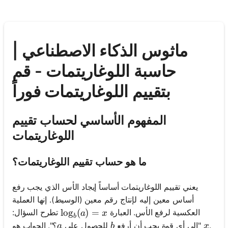
ماثوس الذكاء الاصطناعي |
حاسبة اللوغاريتمات - قم
بتقييم اللوغاريتمات فوراً
المفهوم الأساسي لحساب تقييم
اللوغاريتمات
ما هو حساب تقييم اللوغاريتمات؟
يعني تقييم اللوغاريتمات أساساً إيجاد الأس الذي يجب رفع
أساس معين إليه لإنتاج رقم معين (الوسيط). إنها العملية
\log_b(a) = x
lo
g
(
)
=
العكسية لرفع الأس. العبارة
تطرح السؤال:
a
x
b
a
b
x
.
؟". الجواب هو
"إلى أي قوة يجب أن أرفع
للحصول على
a
b
x