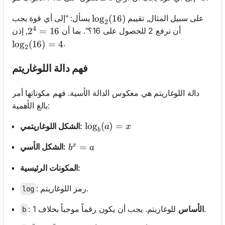
على سبيل المثال, تقييم
يسأل: "إلى أي قوة يجب
\log_2(16)
lo
g
(
16
)
2
4
أن نرفع 2 للحصول على 16؟". بما أن
, إذن
2^4 = 16
2
=
16
.
\log_2(16) = 4
lo
g
(
16
)
=
4
2
فهم دالة اللوغاريتم
دالة اللوغاريتم هي معكوس الدالة الأسية. فهم مكوناتها أمر
بالغ الأهمية:
\log_b(a) = x
lo
g
(
)
=
الشكل اللوغاريتمي:
a
x
b
x
b^x = a
=
الشكل الأسي:
b
a
المكونات الرئيسية:
: رمز اللوغاريتم.
log
للوغاريتم. يجب أن يكون رقماً موجباً بخلاف 1.
الأساس
:
b