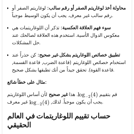
محاولة أخذ لوغاريتم الصفر أو رقم سالب:
لوغاريتم الصفر أو
رقم سالب غير معرف. يجب أن يكون الوسيط موجباً.
سوء فهم العلاقة العكسية:
تذكر أن اللوغاريتمات هي
معكوس الدوال الأسية. استخدم هذه العلاقة لصالحك عند
حل المشكلات.
تطبيق خصائص اللوغاريتم بشكل غير صحيح:
كن حذراً عند
استخدام خصائص اللوغاريتم (قاعدة الضرب, قاعدة القسمة,
قاعدة القوة). تحقق جيداً من أنك تطبقها بشكل صحيح.
مثال على خطأ شائع:
قم بتقييم
. هذا
غير صحيح
لأن أساس اللوغاريتم
\log_{-2}(4)
lo
g
(
4
)
−
2
غير معرف.
يجب أن يكون موجباً. لذلك,
\log_{-2}(4)
lo
g
(
4
)
−
2
حساب تقييم اللوغاريتمات في العالم
الحقيقي