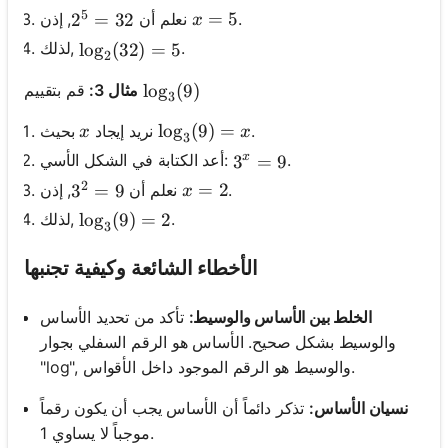
5
x=5
=
5
.
, إذن
نعلم أن
2^5 = 32
2
=
32
x
.
لذلك,
\log_2(32) = 5
lo
g
(
32
)
=
5
2
قم بتقييم
مثال 3:
\log_3(9)
lo
g
(
9
)
3
x
\log_3(9) = x
lo
g
(
9
)
=
.
بحيث
نريد إيجاد
x
x
3
.
أعد الكتابة في الشكل الأسي:
x
3^x = 9
3
=
9
2
x = 2
=
2
.
, إذن
نعلم أن
3^2 = 9
3
=
9
x
.
لذلك,
\log_3(9) = 2
lo
g
(
9
)
=
2
3
الأخطاء الشائعة وكيفية تجنبها
الخلط بين الأساس والوسيط:
تأكد من تحديد الأساس
والوسيط بشكل صحيح. الأساس هو الرقم السفلي بجوار
"log", والوسيط هو الرقم الموجود داخل الأقواس.
نسيان الأساس:
تذكر دائماً أن الأساس يجب أن يكون رقماً
موجباً لا يساوي 1.