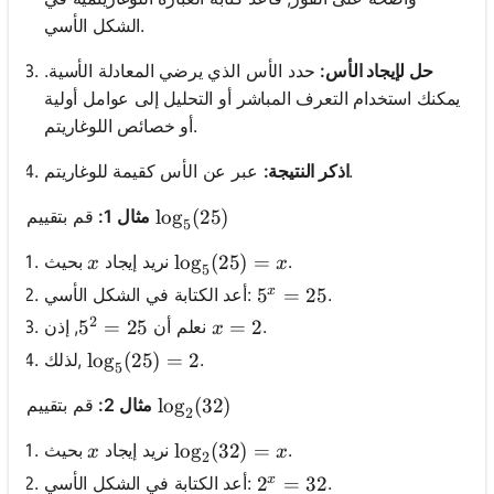
الشكل الأسي.
حل لإيجاد الأس:
حدد الأس الذي يرضي المعادلة الأسية.
يمكنك استخدام التعرف المباشر أو التحليل إلى عوامل أولية
أو خصائص اللوغاريتم.
عبر عن الأس كقيمة للوغاريتم.
اذكر النتيجة:
قم بتقييم
مثال 1:
\log_5(25)
lo
g
(
25
)
5
x
\log_5(25) = x
lo
g
(
25
)
=
.
بحيث
نريد إيجاد
x
x
5
.
أعد الكتابة في الشكل الأسي:
x
5^x = 25
5
=
25
2
x=2
=
2
.
, إذن
نعلم أن
5^2 = 25
5
=
25
x
.
لذلك,
\log_5(25) = 2
lo
g
(
25
)
=
2
5
قم بتقييم
مثال 2:
\log_2(32)
lo
g
(
32
)
2
x
\log_2(32) = x
lo
g
(
32
)
=
.
بحيث
نريد إيجاد
x
x
2
.
أعد الكتابة في الشكل الأسي:
x
2^x = 32
2
=
32