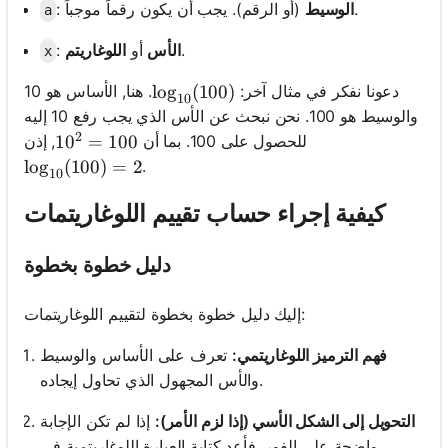
(أو الرقم). يجب أن يكون رقماً موجباً.
الوسيط
:
a
.
الأس
أو
اللوغاريتم
:
x
دعونا نفكر في مثال آخر:
. هنا, الأساس هو 10
\log_{10}(100)
lo
g
(
100
)
10
والوسيط هو 100. نحن نبحث عن الأس الذي يجب رفع 10 إليه
2
للحصول على 100. بما أن
, إذن
10^2 = 100
1
0
=
100
.
\log_{10}(100) = 2
lo
g
(
100
)
=
2
10
كيفية إجراء حساب تقييم اللوغاريتمات
دليل خطوة بخطوة
إليك دليل خطوة بخطوة لتقييم اللوغاريتمات:
فهم الترميز اللوغاريتمي:
تعرف على الأساس والوسيط
والأس المجهول الذي تحاول إيجاده.
التحويل إلى الشكل الأسي (إذا لزم الأمر):
إذا لم تكن الإجابة
واضحة على الفور, فأعد كتابة العبارة اللوغاريتمية في