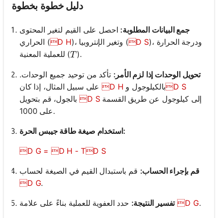
دليل خطوة بخطوة
جمع البيانات المطلوبة:
احصل على القيم لتغير المحتوى
)، ودرجة الحرارة
D S
)، وتغير الإنتروبيا (
D H
الحراري (
T
) للعملية المعنية.
(
T
تحويل الوحدات إذا لزم الأمر:
تأكد من توحيد جميع الوحدات.
D S
بالكيلوجول و
D H
على سبيل المثال، إذا كان
إلى كيلوجول عن طريق القسمة
D S
بالجول، قم بتحويل
على 1000.
استخدام صيغة طاقة جيبس الحرة:
D G = D H - TD S
قم بإجراء الحساب:
قم باستبدال القيم في الصيغة لحساب
D G
.
.
D G
حدد العفوية للعملية بناءً على علامة
تفسير النتيجة: