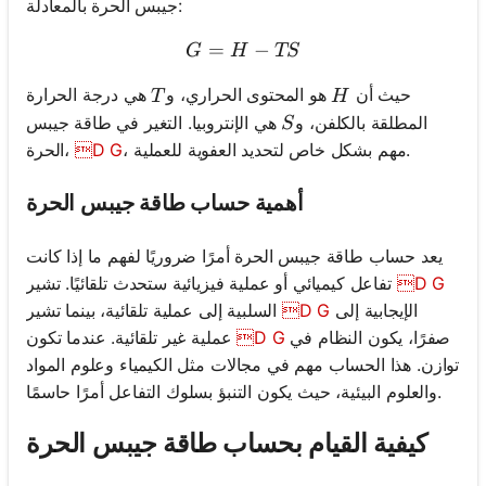
جيبس الحرة بالمعادلة:
=
G = H - TS
−
G
H
TS
T
H
حيث أن
هو المحتوى الحراري، و
هي درجة الحرارة
T
H
S
المطلقة بالكلفن، و
هي الإنتروبيا. التغير في طاقة جيبس
S
، مهم بشكل خاص لتحديد العفوية للعملية.
D G
الحرة،
أهمية حساب طاقة جيبس الحرة
يعد حساب طاقة جيبس الحرة أمرًا ضروريًا لفهم ما إذا كانت
D G
تفاعل كيميائي أو عملية فيزيائية ستحدث تلقائيًا. تشير
الإيجابية إلى
D G
السلبية إلى عملية تلقائية، بينما تشير
صفرًا، يكون النظام في
D G
عملية غير تلقائية. عندما تكون
توازن. هذا الحساب مهم في مجالات مثل الكيمياء وعلوم المواد
والعلوم البيئية، حيث يكون التنبؤ بسلوك التفاعل أمرًا حاسمًا.
كيفية القيام بحساب طاقة جيبس الحرة