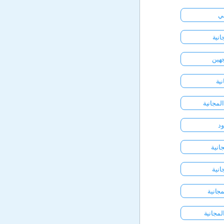
ني
انية
جهين
ية
لمجانية
ود
انية
انية
جانية
مجانية