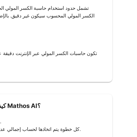
تشمل حدود استخدام حاسبة الكسر المولي الحا
الكسر المولي المحسوب سيكون غير دقيق. بالإضافة 
تكون حاسبات الكسر المولي عبر الإنترنت دقيقة ع
لحساب ا
كيفية استخدام حاسبة الكسر المولي من Mathos AI؟
2. انقر فوق 'Calculate': اضغط على زر 'Calculate' لحساب الكسور المولية.
3. حل خطوة بخطوة: ستعرض Mathos AI كل خطوة يتم اتخاذها لحساب إجمالي عدد المولات والكسور المولية الفردية.