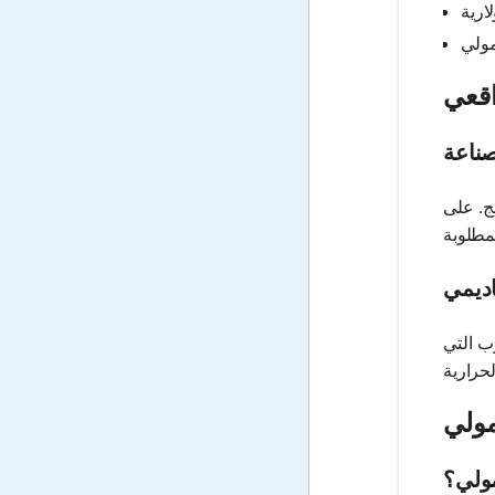
اقعي
صناعة
ج. على
اديمي
ب التي
مولي
ولي؟