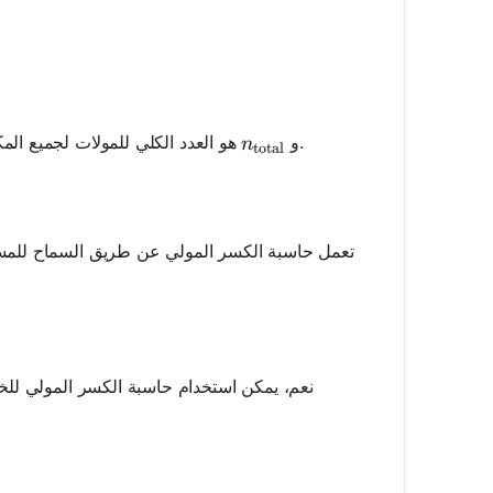
ac{n_A}{n_{\text{total}}}
n_{\text{total}}
هو العدد الكلي للمولات لجميع المكونات.
هو عدد المولات للمكون A، و
n
total
تعمل حاسبة الكسر المولي عن طريق السماح للمس
نعم، يمكن استخدام حاسبة الكسر المولي للخ