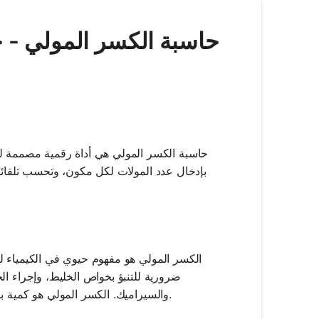
ماثوس AI | حاسبة الكسر المو
حاسبة الكسر المولي هي أداة رقمية مصممة 
بإدخال عدد المولات لكل مكون، وتحسب تلقائيًا
الكسر المولي هو مفهوم حيوي في الكيمياء لأن
ضرورية للتنبؤ بخواص الخليط، وإجراء ال
والسيراميك. الكسر المولي هو كمية بلا أبعاد، مما يجعله وسيلة مريحة للتعبير عن التركيزات دون الحاجة إلى وحدات.