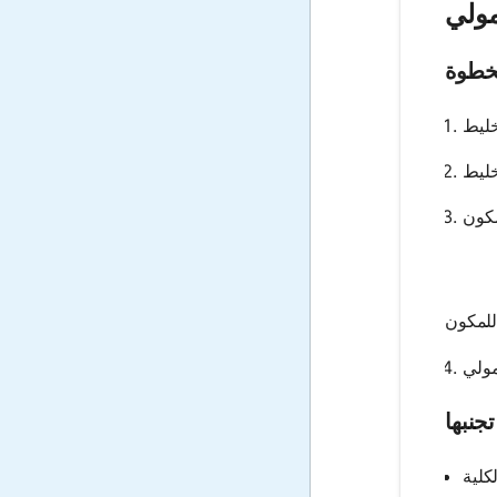
مولي
خطوة
جنبها