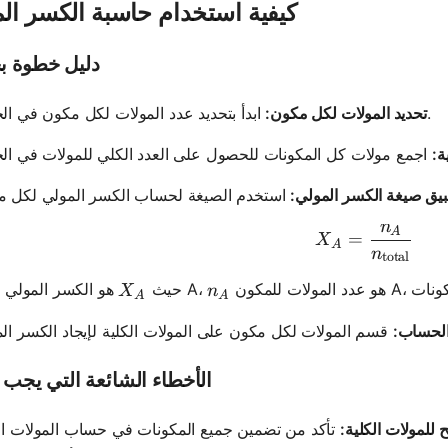
كيفية استخدام حاسبة الكسر ال
دليل خطوة ب
ابدأ بتحديد عدد المولات لكل مكون في الخليط.
تحديد المولات لكل مكون:
ة:
يق صيغة الكسر المولي:
n
X_A = \fr
A
=
X
A
n
total
X_A
n_A
هو الكسر المولي للمكون A،
حيث
X
n
A
A
الحساب:
الأخطاء الشائعة التي يجب ت
لمولات الكلية: