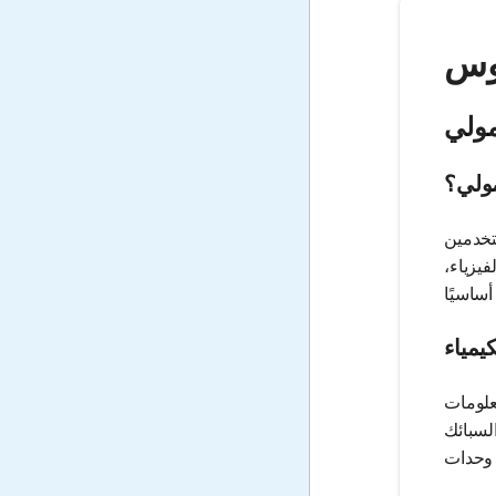
مولي
مولي؟
تخدمين
يزياء،
يمياء
علومات
لسبائك