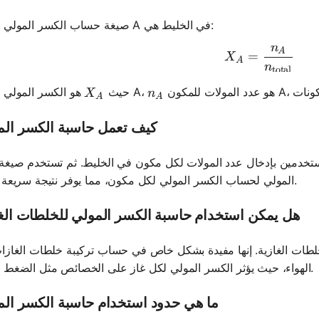
صيغة حساب الكسر المولي للمكون A في الخليط هي:
n
X_A = \fr
A
=
X
A
n
total
X_A
n_A
هو الكسر المولي للمكون A،
حيث
X
n
A
A
كيف تعمل حاسبة الكسر الم
تخدمين بإدخال عدد المولات لكل مكون في الخليط. ثم تستخدم صيغة
المولي لحساب الكسر المولي لكل مكون، مما يوفر نتيجة سريعة ودقيقة.
هل يمكن استخدام حاسبة الكسر المولي للخلطات الغ
لطات الغازية. إنها مفيدة بشكل خاص في حساب تركيبة خلطات الغازا
الهواء، حيث يؤثر الكسر المولي لكل غاز على الخصائص مثل الضغط والحجم.
ما هي حدود استخدام حاسبة الكسر ال