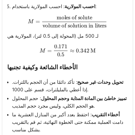
: احسب المولارية باستخدام:
احسب المولارية
moles of solute
M = \frac{\text{moles of so
=
M
volume of solution in liters
لـ 500 مل (المحولة إلى 0.5 لتر)، المولارية هي
0.171
M = \frac{0.171}{0.5} \ap
=
≈
0.342
M
M
0.5
الأخطاء الشائعة وكيفية تجنبها
تحويل وحدات غير صحيح
: تأكد دائمًا من أن الحجم باللترات.
إذا أعطي بالمليلترات، قسم على 1000.
تمييز خاطئ بين المادة المذابة وحجم المحلول
: حجم المحلول
هو الحجم الكلي، وليس مجرد حجم المذيب.
أخطاء التقريب
: احتفظ بعدد أكبر من المنازل العشرية ما
دامت العملية ممكنة حتى الخطوة النهائية، ثم قم بالتقريب
بشكل مناسب.