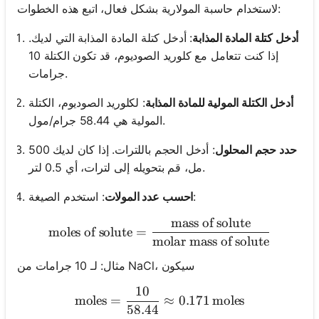
لاستخدام حاسبة المولارية بشكل فعال، اتبع هذه الخطوات:
أدخل كتلة المادة المذابة
: أدخل كتلة المادة المذابة التي لديك.
إذا كنت تتعامل مع كلوريد الصوديوم، قد تكون الكتلة 10
جرامات.
أدخل الكتلة المولية للمادة المذابة
: لكلوريد الصوديوم، الكتلة
المولية هي 58.44 جرام/مول.
حدد حجم المحلول
: أدخل الحجم باللترات. إذا كان لديك 500
مل، قم بتحويله إلى لترات، أي 0.5 لتر.
: استخدم الصيغة:
احسب عدد المولات
mass of solute
\text{moles of solute} = \f
moles of solute
=
molar mass of solute
مثال: لـ 10 جرامات من NaCl، سيكون
10
\text{moles} = \frac{10}{
moles
=
≈
0.171
moles
58.44