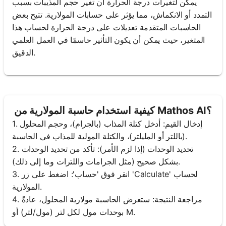
يمكن لتغيرات درجة الحرارة أن تغير حجم المذيبات بسبب
التمدد أو الانكماش، مما يؤثر على حسابات المولارية. تتيح بعض
الحاسبات المتقدمة تعديلات على درجة الحرارة لحساب هذا
المتغير، حيث يمكن أن يكون التأثير حاسمًا في العمل العلمي
الدقيق.
كيفية استخدام حاسبة المولارية من Mathos AI؟
1. إدخال القيم: أدخل كتلة المذاب (بالجرام)، وحجم المحلول
(باللتر أو المليلتر)، والكتلة المولية للمذاب في الحاسبة.
2. تحديد الوحدات (إذا لزم الأمر): تأكد من تحديد الوحدات
بشكل صحيح (مثل الجرامات واللترات وما إلى ذلك).
3. انقر فوق 'حساب': اضغط على زر 'Calculate' لحساب
المولارية.
4. مراجعة النتيجة: ستعرض الحاسبة مولارية المحلول، عادةً
بوحدات مول لكل لتر (مول/لتر) أو M.