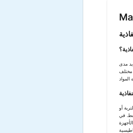
اذية
اذية؟
يد مدى
 مختلف
فاذية
تربة أو
فط. في
لأجهزة