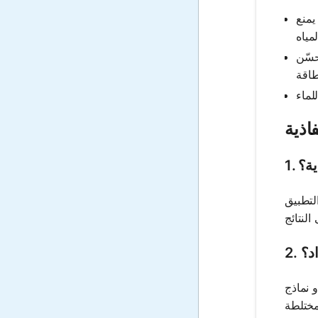
يمنع
حسّن
اذية
ية؟
لتطبيق
اد؟
 نماذج