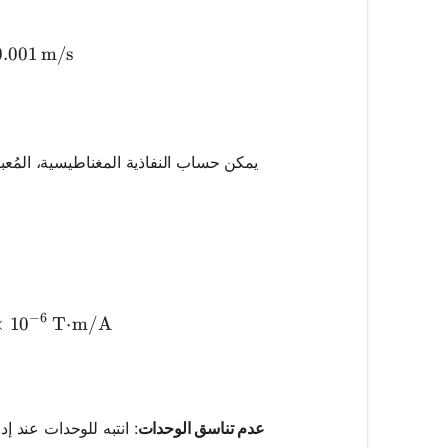
{Q}{A \cdot \left(\frac{dh}{dl}\right)} = \frac{0.000
0.001
m/s
يمكن حساب النفاذية المغناطيسية، المُعبر
\cdot H
ac{B}{H} = \frac{1.256 \times 10^{-3}}{1000} = 1.2
−
6
×
1
0
T
⋅
m/A
عدم تناسق الوحدات
: انتبه للوحدات عند إ