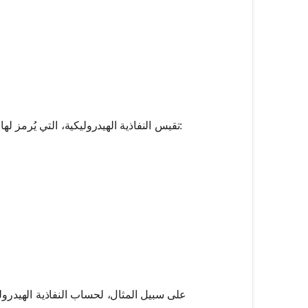
، تدفق السوائل عبر وسط مسامي ويمكن حسابها باستخدام قانون دارسي:
تقيس النفاذية الهيدروليكية، التي يُرمز لها 
ot A \cdot \left(\frac{dh}{dl}\right)
على سبيل المثال، لحساب النفاذية الهيدرول