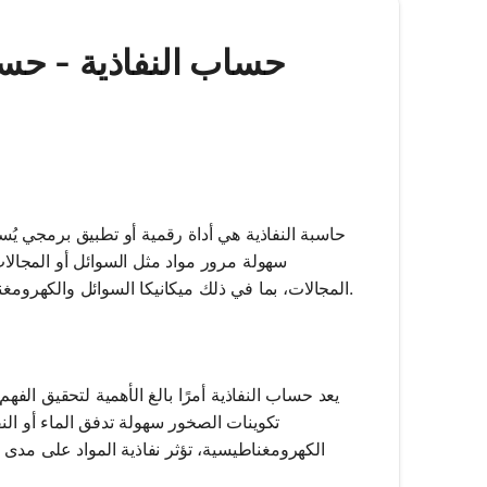
Mathos AI | حساب النفاذي
حاسبة النفاذية هي أداة رقمية أو تطبيق برمجي يُ
سهولة مرور مواد مثل السوائل أو المجالا
المجالات، بما في ذلك ميكانيكا السوائل والكهرومغناطيسية. يساعد قياس النفاذية في التنبؤ بسلوك المواد عند تعرضها لهذه المواد.
يعد حساب النفاذية أمرًا بالغ الأهمية لتحقيق الفهم
تكوينات الصخور سهولة تدفق الماء أو النف
الكهرومغناطيسية، تؤثر نفاذية المواد على مدى 