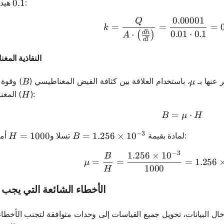
:
هيدروليكي
0.1
0.1
0.00001
Q
k = \frac
=
=
=
k
0.01
⋅
0.1
d
h
⋅
(
)
A
d
l
النفاذية المغ
B
\mu
 عنها بـ
، باستخدام العلاقة بين كثافة الفيض المغناطيسي (
) وقوة 
B
μ
H
):
المغناطيسي (
H
=
B = \mu 
⋅
B
μ
H
−
3
H = 1000
=
1000
B = 1.256 \times 10^{-3}
=
1.256
×
1
0
أمبير/متر:
لمادة بقيمة
تسلا و
H
B
−
3
1.256
×
1
0
\mu = \fr
B
=
=
=
1.256
μ
1000
H
الأخطاء الشائعة التي يجب ت
دخال البيانات، تحويل جميع القياسات إلى وحدات متوافقة لتجنب الأخطا