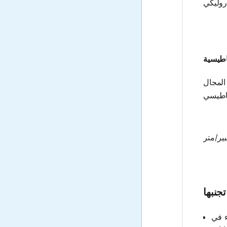
ناطيسية
المجال
جنبها
ء في