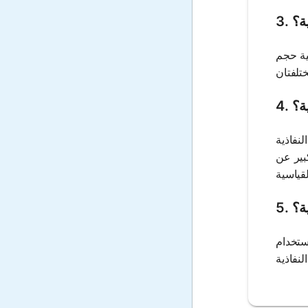
ية؟
ية حجم
ة؟
نفاذية
بير عن
ة؟
استخدام