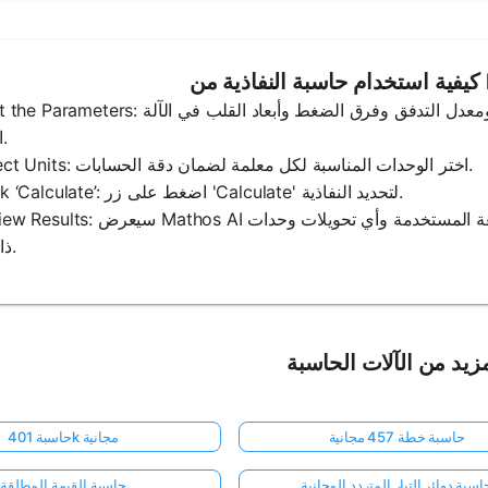
1. Input the Parameters: أدخل المعلمات المطلوبة مثل لزوجة السائل ومعدل التدفق وفر
الحاسبة.
2. Select Units: اختر الوحدات المناسبة لكل معلمة لضمان دقة الحسابات.
3. Click ‘Calculate’: اضغط على زر 'Calculate' لتحديد النفاذية.
4. Review Results: سيعرض Mathos AI قيمة النفاذية المحسوبة جنبًا إلى جنب 
ذات صلة.
زيد من الآلات الحاسبة
حاسبة خطة 457 مجانية
حاسبة 401k مجانية
اسبة دوائر التيار المتردد المجانية
حاسبة القيمة المطلقة