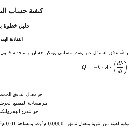
كيفية حساب النف
دليل خطوة ب
النفاذية الهيد
k
بـ
k
Q = -k \cd
(
)
d
h
=
−
⋅
⋅
Q
k
A
d
l
هو معدل التدفق الحجم
هو مساحة المقطع العرض
ac{dh}{dl}
هو التدرج الهيدروليكي
يكية لعينة من التربة بمعدل تدفق
م³/ث، ومساحة
0.01
0.01
0.00001
0.00001