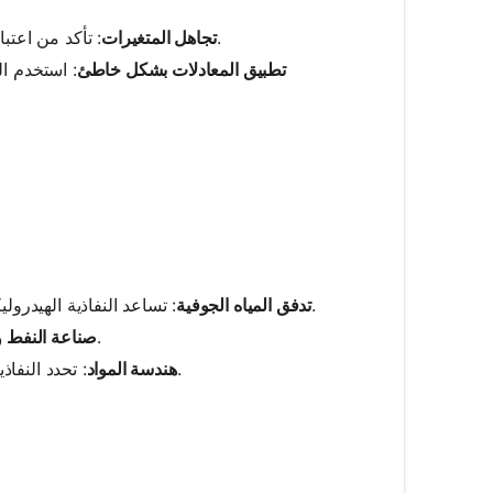
: تأكد من اعتبار جميع المتغيرات الضرورية مثل المساحة ومعدلات التدفق والتدرجات بدقة.
تجاهل المتغيرات
تطبيق المعادلات بشكل خاطئ
: استخدم ال
: تساعد النفاذية الهيدروليكية في تصميم نظم استخراج المياه بفعالية وفهم خصائص الخزانات الجوفية.
تدفق المياه الجوفية
: تقييم نفاذية الخزانات يساعد في تقدير الإنتاج المحتمل لعمليات الحفر.
صناعة النفط و
: تحدد النفاذية الكهرومغناطيسية مدى ملاءمة المواد في إنشاء الأجهزة الكهربائية الفعالة.
هندسة المواد