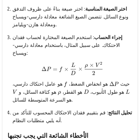
اختر الصيغة المناسبة
: اختر صيغة بناءً على ظروف التدفق
ونوع السائل. تتضمن الصيغ الشائعة معادلة دارسي-ويسباخ
ومعادلة هازن-ويليامز.
إجراء الحساب
: استخدم الصيغة المختارة لحساب فقدان
الاحتكاك. على سبيل المثال، باستخدام معادلة دارسي-
ويسباخ:
2
×
\Delta P = f \times \fra
L
ρ
V
Δ
=
×
×
P
f
2
D
f
\Delta P
Δ
حيث
هو انخفاض الضغط،
هو عامل احتكاك دارسي،
f
P
V
\rho
D
L
هو طول الأنبوب،
هو القطر،
هو كثافة السائل، و
V
ρ
D
L
هو السرعة المتوسطة للسائل.
تحليل النتائج
: قم بتقييم فقدان الاحتكاك المحسوب للتأكد من
أنه يلبي متطلبات النظام.
الأخطاء الشائعة التي يجب تجنبها