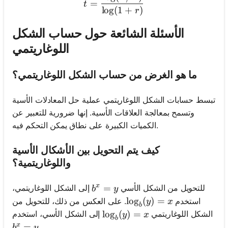
=
t
lo
g
(
1
+
)
r
الأسئلة الشائعة حول حساب الشكل
اللوغاريتمي
ما هو الغرض من حساب الشكل اللوغاريتمي؟
تبسط حسابات الشكل اللوغاريتمي عملية حل المعادلات الأسية
وتسمح بمعالجة العلاقات الأسية. إنها ضرورية للتعبير عن
الكميات الكبيرة على نطاق يمكن التحكم فيه.
كيف يتم التحويل بين الأشكال الأسية
واللوغاريتمية؟
x
b^x = y
=
للتحويل من الشكل الأسي
إلى الشكل اللوغاريتمي،
b
y
\log_b(y) = x
lo
g
(
)
=
استخدم
. على العكس من ذلك، للتحويل من
y
x
b
\log_b(y) = x
lo
g
(
)
=
الشكل اللوغاريتمي
إلى الشكل الأسي، استخدم
y
x
b
x
b^x = y
=
.
b
y