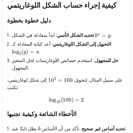
كيفية إجراء حساب الشكل اللوغاريتمي
دليل خطوة بخطوة
x
b^x = y
=
.
: ابدأ بمعادلة في الشكل
تحديد الشكل الأسي
b
y
التحويل إلى الشكل اللوغاريتمي
: أعد كتابة المعادلة كـ
\log_b(y) = x
lo
g
(
)
=
.
y
x
b
حل للمجهول
: استخدم خصائص اللوغاريتمات لحل المتغير
المجهول.
2
على سبيل المثال، لتحويل
إلى شكل لوغاريتمي،
10^2 = 100
1
0
=
100
نكتب:
lo
g
(
100
\log_{10}(100) = 2
)
=
2
10
الأخطاء الشائعة وكيفية تجنبها
b
تحديد أساس غير صحيح
: تأكد من أن الأساس
يظل ثابتًا عند
b