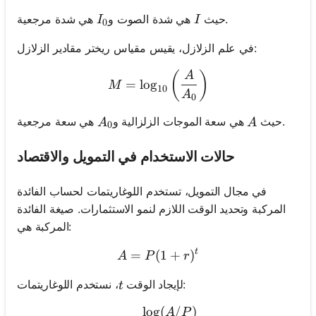
I_0
I
هي شدة مرجعية.
حيث
هي شدة الصوت و
I
I
0
في علم الزلازل، يقيس مقياس ريختر مقادير الزلازل:
M = \log_{10}\left(\frac
(
)
A
=
lo
g
M
10
A
0
A_0
A
هي سعة مرجعية.
حيث
هي سعة الموجات الزلزالية و
A
A
0
حالات الاستخدام في التمويل والاقتصاد
في مجال التمويل، تستخدم اللوغاريتمات لحساب الفائدة
المركبة وتحديد الوقت اللازم لنمو الاستثمارات. صيغة الفائدة
المركبة هي:
t
=
(
A = P(1 + r)^t
1
+
)
A
P
r
t
، نستخدم اللوغاريتمات:
لإيجاد الوقت
t
lo
g
(
/
)
t = \frac{\log(A/P)}{\log
A
P