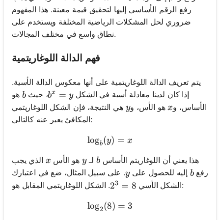
رفع الرقم الأساسي إليها لتحقيق قيمة معينة. هذا المفهوم
ضروري لحل المشكلات الرياضية المختلفة ويستخدم على
نطاق واسع في مختلف المجالات.
فهم الدالة اللوغاريتمية
يتم تعريف الدالة اللوغاريتمية على أنها معكوس الدالة الأسية.
x
b
b^x = y
=
إذا كان لدينا معادلة أسية في الشكل
، حيث
هو
b
b
y
y
x
الأساس، و
هو الأس، و
هي النتيجة، فإن الشكل اللوغاريتمي
y
x
المكافئ يعبر عنه كالتالي:
lo
g
(
\log_b(y) = x
)
=
y
x
b
x
y
b
هذا يعني أن اللوغاريتم الأساس
لـ
هو الأس
الذي يجب
x
y
b
y
b
رفع
إليه للحصول على
. على سبيل المثال، ضع في اعتبارك
y
b
3
. الشكل اللوغاريتمي المقابل هو:
الشكل الأسي
2^3 = 8
2
=
8
lo
g
(
8
\log_2(8) = 3
)
=
3
2