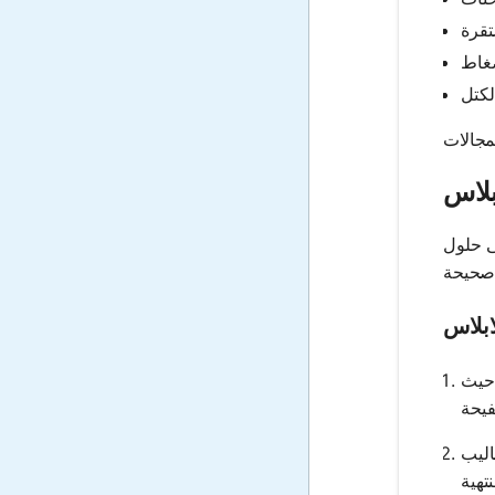
بلاس
ى حلول
ابلاس
 حيث
اليب