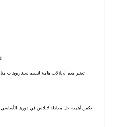
tial^2 u}{\partial x^2} + \frac{\partial^2 u}{\partia
tial^2 u}{\partial x^2} + \frac{\partial^2 u}{\partia
0
تعتبر هذه الحلالات هامة لتقييم سيناريوهات مثل
تكمن أهمية حل معادلة لابلاس في دورها الأساسي 