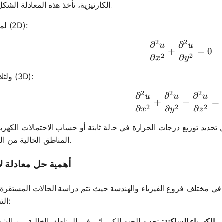
الكارتيزية، تأخذ هذه المعادلة الشكل التالي:
لمستويين (2D):
2
2
∂
∂
\frac{\par
u
u
+
=
0
2
2
∂
∂
x
y
ولثلاثة أبعاد (3D):
2
2
2
∂
∂
∂
\frac{\par
u
u
u
+
+
=
2
2
2
∂
∂
∂
x
y
z
 تحديد توزيع درجات الحرارة في حالة ثابتة أو حساب الاحتمالات الكهربا
المناطق الخالية من الشحنات.
أهمية حل معادلة ل
في مختلف فروع الفيزياء والهندسة حيث تتم دراسة الحالات المستقرة
التطبيقات:
تحديد الجهد الكهربائي في المناطق الخالية من الشحنات.
الكهرباء الساكنة: