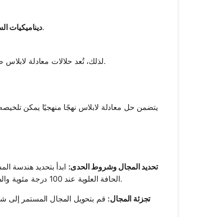
نمذجة احتمالات السرعة للتدفقات غير الدوارة وغير القابلة للانضغاط.
ديناميكيات الس
لذلك، تُعد حلالات معادلة لابلاس ضرورية لتطور كل من الدراسات النظرية والتطبيقات العملية في هذه المجالات.
يتضمن حل معادلة لابلاس نهجًا منهجيًا يمكن تلخي
تحديد المجال وشروط الحدى:
ابدأ بتحديد هندسة ا
الحافة العلوية عند 100 درجة مئوية والسفلية عند 0 درجة مئوية، تحكم معادلة لابلاس درجة الحرارة داخل الصفيحة.
تجزئة المجال:
قم بتحويل المجال المستمر إلى شب