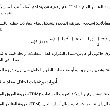
اختيار تقنية عددية:
اختر أسلوباً عددياً مناسباً مثل FDM أو طريقة العناصر المنتهية (FEM) أو طريقة العناص
لتقريب الحل.
معادلات:
استخدم الطريقة المحددة لتشكيل نظام معادلات خطية. بالنسبة لـ FDM، قُم بتقريب اشتقاقات ا
الثانية:
(
+
1
,
)
+
(
−
1
,
)
+
(
,
u(i, j) \a
u
i
j
u
i
j
u
i
(
,
)
≈
u
i
j
4
u
رق جاكوبي أو غاوس-سيدل التكرارية لحل المعادلات وايجاد قيمة
في
u
نقطة في المجال.
أدوات وتقنيات لحلال معادلة ل
طريقة الفروق المنتهية (FDM):
مناسبة للأنماط المعقدة وغير المنتظمة؛ تجزأ المجال إلى عناصر وتستخدم دوال أساس لحل
طريقة العناصر المنتهية (FEM):
المشكلة.