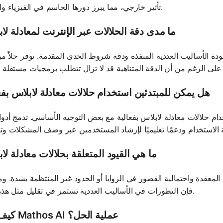
تأثير خارجي، مما يبرز دورها الحاسم في الفيزياء والهندسة.
ما مدى دقة الحلالات عبر الإنترنت لمعادلة لا
دة الأساليب العددية المنفذة ودقة شروط الحدى المقدمة. توفر حلاً موثو
هل يمكن للمبتدئين استخدام حلالات معادلة لابلاس بفع
حلالات معادلة لابلاس بفعالية مع بعض التوجيه الأساسي. تدمج أدوات مثل athos AI
ما هي القيود المتعلقة بحلالات معادلة لا
لمعقدة واحتمالية القصور في الزوايا أو الحدود غير المنتظمة بشدة. وم
فإن التطورات في الأساليب العددية تستمر في تقليل مثل هذه القيود.
كيف يعزز Mathos AI عملية الحل؟