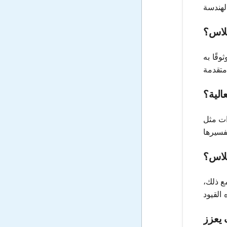
بلاس؟
قًا به
الية؟
M واجهات
بلاس؟
ع ذلك،