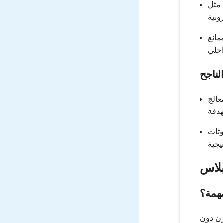
 مثل
ت التوصيل
لناجح
عالج
وثات
بلاس
مهمة؟
زن دون