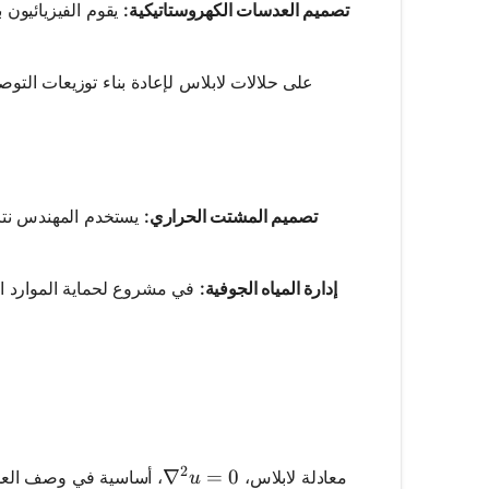
تصميم العدسات الكهروستاتيكية:
يقوم الفيزيائيون
تصميم المشتت الحراري:
يستخدم المهندس نتا
إدارة المياه الجوفية:
في مشروع لحماية الموارد الم
2
\nabla^2 u = 0
∇
=
0
معادلة لابلاس،
، أساسية في وصف العمل
u