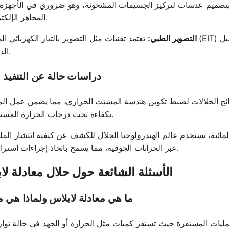
 بتصميم عدسات لتركيز الجسيمات المشحونة، وهو ضروري في الأجهزة
المجاهر الإلكترونية.
التصوير الطبي:
تعتمد تقنيات مثل التصوير بالتيار الكهربائي الممانع (EIT) على حلالات لابلاس لإعادة بناء توزيعا
الداخلي.
دراسات حالة عن التنفيذ ا
ئج الحلالات لضبط تكوين هندسة المشتت الحراري، مما يضمن عمل الم
بكفاءة تحت درجات الحرارة المستهدفة.
ائية، يستخدم عالم الهيدرولوجيا الحلال للكشف عن كيفية انتشار المل
عبر الخزانات الجوفية، مما يسمح باتخاذ إجراءات استراتيجية.
الأسئلة الشائعة حول حلال معادلة لا
ما هي معادلة لابلاس ولماذا هي 
يات المستقرة حيث تستقر كميات مثل الحرارة أو الجهد في حالة توا