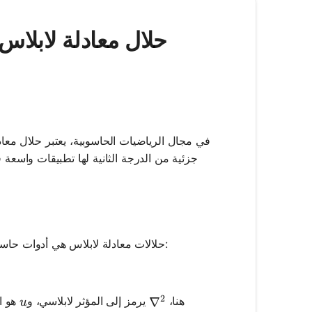
في مجال الرياضيات الحاسوبية، يعتبر حلال معاد
جزئية من الدرجة الثانية لها تطبيقات واسعة ف
حلالات معادلة لابلاس هي أدوات حاسوبية مصممة للعثور على حلول معادلة لابلاس، والتي يتم تمثيلها رياضياً كالتالي:
u = 0
2
u
هنا،
يرمز إلى المؤثر لابلاسي، و
هو ال
\nabla^2
∇
u