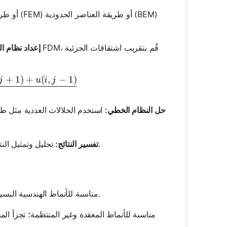
إعداد نظام ال
+
1
)
+
(
,
−
1
)
pprox \frac{u(i+1, j) + u(i-1, j) + u(i, j+1) + u(i, j-1)}{
j
u
i
j
حل النظام الخطي:
استخدم الحلالات العددية مثل ط
تحليل وتمثيل النتائج بشكل رسوم بيانية أو مخططات لإظهار الحلول مثل توزيع درجة الحرارة.
تفسير النتائج:
مناسبة للأنماط الهندسية البسيطة؛ تستخدم نهج الشبكة لتقريب المشتقات.