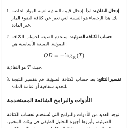
إدخال النفاذية:
ابدأ بإدخال قيمة النفاذية لعينة المواد الخاصة
بك. هذا الإحصاء هو النسبة التي تعبر عن كثافة الضوء المار
عبر المادة.
حساب الكثافة الضوئية:
استخدم الصيغة لحساب الكثافة
الضوئية. الصيغة الأساسية هي:
=
−
OD = -\log_{10}(T)
lo
g
(
)
O
D
T
10
T
هو النفاذية.
حيث
T
تفسير النتائج:
بعد حساب الكثافة الضوئية، قم بتفسير النتيجة
لتحديد شفافية أو عتامة المادة.
الأدوات والبرامج الشائعة المستخدمة
توجد العديد من الأدوات والبرامج التي تُستخدم لحساب الكثافة
الضوئية، وأبرزها أجهزة التحليل الطيفي في بيئات المختبر.