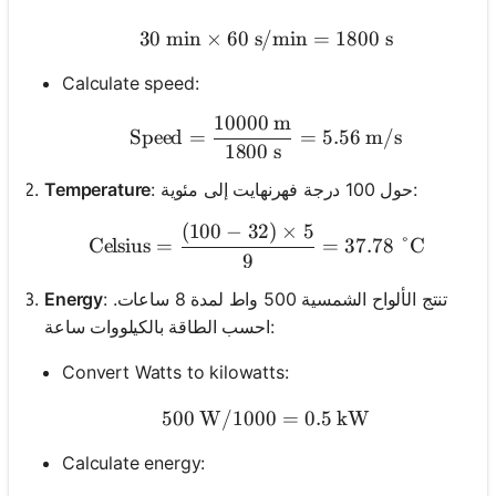
30
min
×
60
s/min
30 \text{ min} \times 60
=
1800
s
Calculate speed:
10000
m
\text{Speed} = \frac{10
Speed
=
=
5.56
m/s
1800
s
: حول 100 درجة فهرنهايت إلى مئوية:
Temperature
(
100
−
32
)
×
5
\text{Celsius} = \frac{(1
Celsius
=
=
37.78
°C
9
: تنتج الألواح الشمسية 500 واط لمدة 8 ساعات.
Energy
احسب الطاقة بالكيلووات ساعة:
Convert Watts to kilowatts:
500
W
/1000
500 \text{ W} / 1000 = 
=
0.5
kW
Calculate energy: