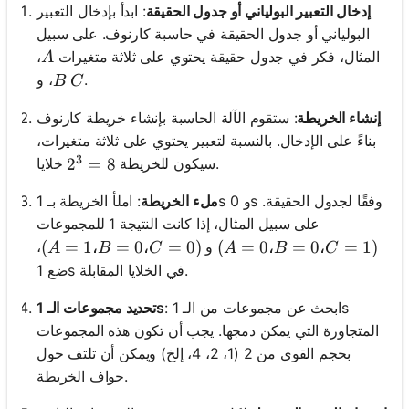
إدخال التعبير البولياني أو جدول الحقيقة
: ابدأ بإدخال التعبير
البولياني أو جدول الحقيقة في حاسبة كارنوف. على سبيل
A
المثال، فكر في جدول حقيقة يحتوي على ثلاثة متغيرات
،
A
B
C
.
، و
B
C
إنشاء الخريطة
: ستقوم الآلة الحاسبة بإنشاء خريطة كارنوف
بناءً على الإدخال. بالنسبة لتعبير يحتوي على ثلاثة متغيرات،
3
خلايا.
سيكون للخريطة
2^3 = 8
2
=
8
ملء الخريطة
: املأ الخريطة بـ 1s و 0s وفقًا لجدول الحقيقة.
على سبيل المثال، إذا كانت النتيجة 1 للمجموعات
(A=1، B=0، C=0)
(
=
1،
=
0،
=
0
)
(A=0، B=0، C=1)
(
=
0،
=
0،
=
1
)
و
،
A
B
C
A
B
C
ضع 1s في الخلايا المقابلة.
: ابحث عن مجموعات من الـ 1s
تحديد مجموعات الـ 1s
المتجاورة التي يمكن دمجها. يجب أن تكون هذه المجموعات
بحجم القوى من 2 (1، 2، 4، إلخ) ويمكن أن تلتف حول
حواف الخريطة.