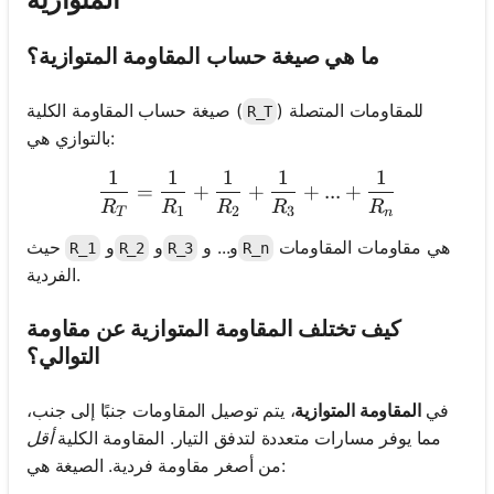
ما هي صيغة حساب المقاومة المتوازية؟
) للمقاومات المتصلة
صيغة حساب المقاومة الكلية (
R_T
بالتوازي هي:
1
1
1
1
1
\frac{1}{R_T} = \frac{1}
=
+
+
+
...
+
R
R
R
R
R
1
2
3
T
n
هي مقاومات المقاومات
و... و
و
و
حيث
R_1
R_2
R_3
R_n
الفردية.
كيف تختلف المقاومة المتوازية عن مقاومة
التوالي؟
في
المقاومة المتوازية
، يتم توصيل المقاومات جنبًا إلى جنب،
مما يوفر مسارات متعددة لتدفق التيار. المقاومة الكلية
أقل
من أصغر مقاومة فردية. الصيغة هي: