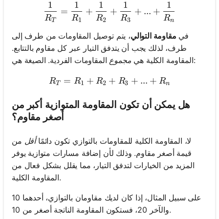
1
1
1
1
1
\frac{1}{R_T} = \frac{1}
=
+
+
+
...
+
R
R
R
R
R
1
2
3
T
n
في
مقاومة التوالي
، يتم توصيل المقاومات من طرف إلى
طرف، لذلك يجب أن يتدفق التيار عبر كل مقاوم بالتتابع.
المقاومات الفردية. الصيغة هي:
المقاومة الكلية هي
مجموع
=
+
+
R_T = R_1 + R_2 + R_3 +
+
...
+
R
R
R
R
R
1
2
3
T
n
هل يمكن أن تكون المقاومة المتوازية أكبر من
أصغر مقاوم؟
لا، المقاومة الكلية للمقاومات بالتوازي تكون دائمًا
أقل
من
قيمة أصغر مقاوم. وذلك لأن إضافة مسارات متوازية يوفر
المزيد من الخيارات لتدفق التيار، مما يقلل بشكل فعال من
المقاومة الكلية.
على سبيل المثال، إذا كان لديك مقاومان بالتوازي، أحدهما 10
والآخر 20، فستكون المقاومة الناتجة أصغر من 10.