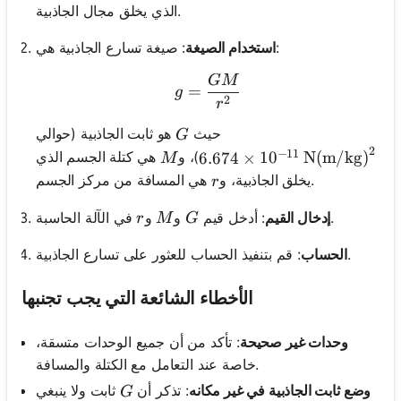
الذي يخلق مجال الجاذبية.
: صيغة تسارع الجاذبية هي:
استخدام الصيغة
GM
g = \frac{GM}{r^2}
=
g
2
r
G
حيث
هو ثابت الجاذبية (حوالي
G
2
−
11
6.674 \times 10^{-11} \, 
M
)، و
هي كتلة الجسم الذي
6.674
×
1
0
N(m/kg)
M
r
هي المسافة من مركز الجسم.
يخلق الجاذبية، و
r
r
M
G
في الآلة الحاسبة.
إدخال القيم
: أدخل قيم
و
و
r
M
G
: قم بتنفيذ الحساب للعثور على تسارع الجاذبية.
الحساب
الأخطاء الشائعة التي يجب تجنبها
وحدات غير صحيحة
: تأكد من أن جميع الوحدات متسقة،
خاصة عند التعامل مع الكتلة والمسافة.
G
وضع ثابت الجاذبية في غير مكانه
: تذكر أن
ثابت ولا ينبغي
G