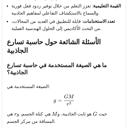
القيمة التعليمية
: تعزز التعلم من خلال توفير ردود فعل فورية
والسماح بالاستكشاف التفاعلي لمفاهيم الجاذبية.
تعدد الاستخدامات
: قابلة للتطبيق في العديد من المجالات،
من البحث الأكاديمي إلى الحلول الهندسية العملية.
الأسئلة الشائعة حول حاسبة تسارع
الجاذبية
ما هي الصيغة المستخدمة في حاسبة تسارع
الجاذبية؟
الصيغة المستخدمة هي:
GM
g = \frac{GM}{r^2}
=
g
2
r
r
M
G
حيث
هو ثابت الجاذبية، و
هي كتلة الجسم، و
هي
r
M
G
المسافة من مركز الجسم.