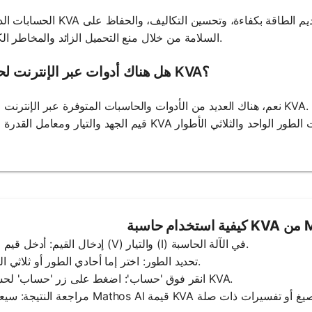
الحسابات الدقيقة لـ KVA ضرورية لاختيار المعدات الصحيحة، وضمان تقديم ال
السلامة من خلال منع التحميل الزائد والمخاطر الكهربائية.
هل هناك أدوات عبر الإنترنت لحساب KVA؟
نعم، هناك العديد من الأدوات والحاسبات المتوفرة عبر الإنترنت لحساب KVA. غالبًا ما تسمح هذه الأدوات للمستخ
1. إدخال القيم: أدخل قيم الجهد (V) والتيار (I) في الآلة الحاسبة.
2. تحديد الطور: اختر إما أحادي الطور أو ثلاثي الطور.
3. انقر فوق 'حساب': اضغط على زر 'حساب' لحساب KVA.