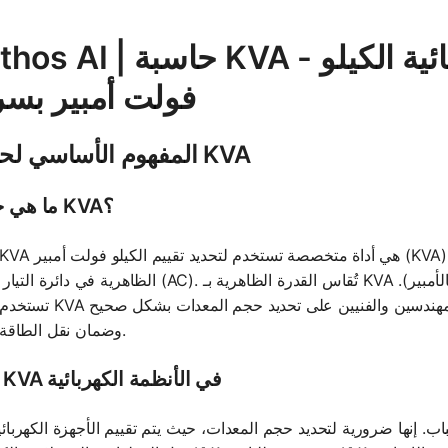
Mathos AI | حاسبة KVA - احسب الوحدات الك
فولت أمبير بس
المفهوم الأساسي لحاسبة KVA
ما هي حاسبة KVA؟
الظاهرية في دائرة التيار المتردد (AC). تُقاس القدرة الظاهرية بـ KVA وهي ناتج الفولطية (بالكيل
تستخدم حاسبة KVA الصيغ الرياضية لحساب هذه القيمة، مما يسا
وضمان نقل الطاقة بكفاءة.
أهمية KVA في الأنظمة الكهربائية