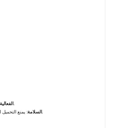
: يساعد في تحسين استخدام الطاقة وتقليل فواتير الكهرباء.
الفعالي
: يمنع التحميل الزائد والمخاطر المحتملة من خلال ضمان تحديد حجم المعدات بشكل صحيح.
السلامة