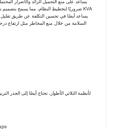
يساعد أيضًا في تحسين التكلفة عن طريق تقليل هد
ps
VA} = \frac{\text{Volts} \times \text{Amps}}{1000