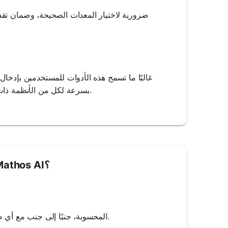
قيم الجهد والتيار ومعامل القدرة لحساب KVA بسرعة لكل من الأنظمة ذات الطور الواحد والثلاثي الأطوار.
كيفية استخدام حاسبة KVA من Mathos AI؟
4. مراجعة النتيجة: سيعرض Mathos AI قيمة KVA المحسوبة، جنبًا إلى جنب مع أي صيغ أو تفسيرات ذات صلة.