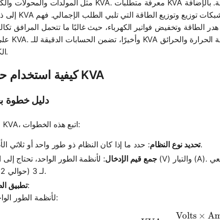
مثل المولدات والمحولات والكابلات بـ KVA. معرفة متطلبات KVA يساعد على منع التحميل الزائد والأض
إلى ذلك، يعد KVA ضروريًا لتخطيط النظام، مما يسمح
ر الطاقة وتخفيض فواتير الكهرباء، حيث غالبًا ما تتحمل المرافق تكاليف
على طلب KVA. وأخيرًا، تضمن الحساب
الكهربائية.
كيفية استخدام حاسبة KVA
دليل خطوة ب
لحساب KVA، اتبع هذه الخطوات:
: حدد ما إذا كان النظام ذو طور واحد أو ثلاثي الأطوار.
تحديد نوع النظام
جمع قيم الإدخال
: لأنظمة الطور الواحد، تحتاج إلى الجهد (V) والتيار (A). لأنظمة الثلاثي الأطوار، تحتاج أيضًا إلى ا
لـ 3 (حوالي 1.732).
:
تطبيق ال
لأنظمة الطور الواحد:
Volts
×
Am
\text{K