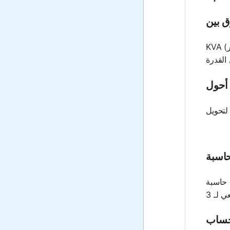
KVA (كيلوفولت أمبير) يمثل القدرة الظاهرية، بينما KW (كيلوواط) يمثل القدرة الفعلية أو النشطة التي يستهلكها الحمل. العلاقة
 قليلاً، حيث تتضمن صيغة الثلاثي