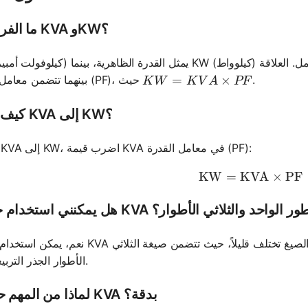
ما الفرق بين KVA وKW؟
KW = KVA \times PF
=
×
.
بينهما تتضمن معامل القدرة (PF)، حيث
K
W
K
V
A
PF
كيف أحول KVA إلى KW؟
لتحويل KVA إلى KW، اضرب قيمة KVA في معامل القدرة (PF):
KW
=
KVA
\text{KW
×
PF
KV للأنظمة ذات الطور الواحد والثلاثي الأطوار؟
نعم، يمكن استخدام حاسبة KVA للأنظمة ذات الطور الواحد والثلاثي الأطوار. الصيغ تختلف
الأطوار الجذر التربيعي لـ 3.
لماذا من المهم حساب KVA بدقة؟