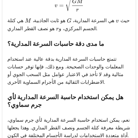
v = \sqrt{\frac{GM}{r}}
GM
=
v
r
M
G
v
حيث
هي السرعة المدارية،
هو ثابت الجاذبية،
هي كتلة
M
G
v
r
هو نصف القطر المداري.
الجسم المركزي، و
r
ما مدى دقة حاسبات السرعة المدارية؟
تتمتع حاسبات السرعة المدارية بدقة عالية عند استخدام
المعلمات والوحدات الصحيحة. ومع ذلك، فإنها توفر حسابات
مثالية وقد لا تأخذ في الاعتبار عوامل مثل السحب الجوي أو
الاضطرابات الثقالية من الأجرام السماوية الأخرى.
هل يمكن استخدام حاسبة السرعة المدارية لأي
جرم سماوي؟
نعم، يمكن استخدام حاسبة السرعة المدارية لأي جرم سماوي،
شريطة معرفة كتلة الجسم ونصف القطر المداري. وهذا يجعلها
أداة متعددة الاستخدامات لدراسة الأجسام المختلفة في الكون.