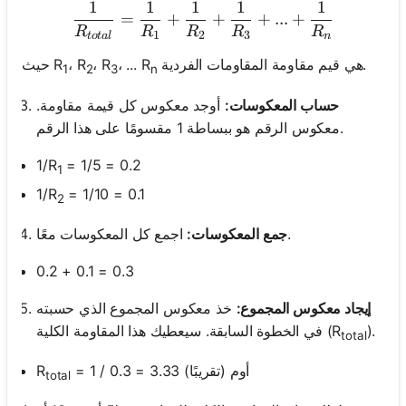
1
1
1
1
1
\frac{1}{R_{total}} = \f
=
+
+
+
...
+
R
R
R
R
R
1
2
3
t
o
t
a
l
n
هي قيم مقاومة المقاومات الفردية.
، ... R
، R
، R
حيث R
1
2
3
n
حساب المعكوسات:
أوجد معكوس كل قيمة مقاومة.
معكوس الرقم هو ببساطة 1 مقسومًا على هذا الرقم.
1/R
= 1/5 = 0.2
1
1/R
= 1/10 = 0.1
2
اجمع كل المعكوسات معًا.
جمع المعكوسات:
0.2 + 0.1 = 0.3
إيجاد معكوس المجموع:
خذ معكوس المجموع الذي حسبته
).
في الخطوة السابقة. سيعطيك هذا المقاومة الكلية (R
total
= 1 / 0.3 = 3.33 أوم (تقريبًا)
R
total