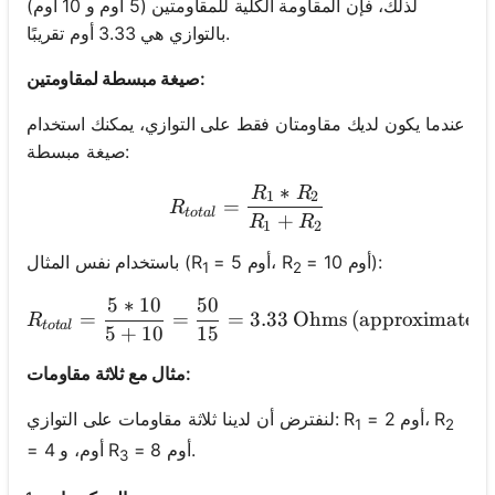
لذلك، فإن المقاومة الكلية للمقاومتين (5 أوم و 10 أوم)
بالتوازي هي 3.33 أوم تقريبًا.
صيغة مبسطة لمقاومتين:
عندما يكون لديك مقاومتان فقط على التوازي، يمكنك استخدام
صيغة مبسطة:
∗
R
R
R_{total} = \frac{R_1 * 
1
2
=
R
t
o
t
a
l
+
R
R
1
2
= 10 أوم):
= 5 أوم، R
باستخدام نفس المثال (R
1
2
5
∗
10
50
R_{total} = \frac{5 * 10
=
=
=
3.33
Ohms (approximately
R
t
o
t
a
l
5
+
10
15
مثال مع ثلاثة مقاومات:
= 2 أوم، R
لنفترض أن لدينا ثلاثة مقاومات على التوازي: R
1
2
= 8 أوم.
= 4 أوم، و R
3