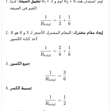
= 6 أوم. استبدل هذه
= 3 أوم و R
لدينا R
تطبيق الصيغة:
1
2
القيم في الصيغة:
1
1
1
\frac{1}{R_{total}} = \fr
=
+
3
6
R
t
o
t
a
l
إيجاد مقام مشترك:
المقام المشترك الأصغر لـ 3 و 6 هو 6.
أعد كتابة الكسور:
1
2
1
\frac{1}{R_{total}} = \fr
=
+
6
6
R
t
o
t
a
l
جمع الكسور:
1
3
\frac{1}{R_{total}} = \fr
=
6
R
t
o
t
a
l
تبسيط الكسر:
1
1
\frac{1}{R_{total}} = \fr
=
2
R
t
o
t
a
l