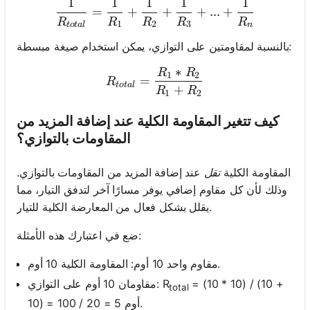
1
1
1
1
1
\frac{1}{R_{total}} = \f
=
+
+
+
...
+
R
R
R
R
R
1
2
3
t
o
t
a
l
n
بالنسبة لمقاومتين على التوازي، يمكن استخدام صيغة مبسطة:
∗
R
R
R_{total} = \frac{R_1 * 
1
2
=
R
t
o
t
a
l
+
R
R
1
2
كيف تتغير المقاومة الكلية عند إضافة المزيد من
المقاومات بالتوازي؟
المقاومة الكلية
تقل
عند إضافة المزيد من المقاومات بالتوازي.
وذلك لأن كل مقاوم إضافي يوفر مسارًا آخر لتدفق التيار، مما
يقلل بشكل فعال من المعارضة الكلية للتيار.
ضع في اعتبارك هذه الأمثلة:
مقاوم واحد 10 أوم: المقاومة الكلية 10 أوم.
= (10 * 10) / (10 +
مقاومان 10 أوم على التوازي: R
total
10) = 100 / 20 = 5 أوم.