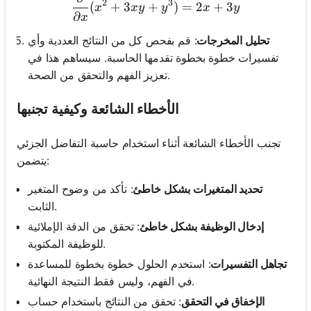
\frac{\partial}{\partial x
2
3
(
+
3
+
)
=
2
+
3
x
x
y
y
x
y
∂
x
تحليل المخرجات
: قم بفحص كل من النتائج العددية وأي
تفسيرات خطوة بخطوة تقدمها الحاسبة. سيساهم هذا في
تعزيز الفهم والتحقق من الصحة.
الأخطاء الشائعة وكيفية تجنبها
تجنب الأخطاء الشائعة أثناء استخدام حاسبة التفاضل الجزئي
يتضمن:
تحديد المتغيرات بشكل خاطئ
: تأكد من وضوح المتغير
الثابت.
إدخال الوظيفة بشكل خاطئ
: تحقق من الدقة الإملائية
للوظيفة المكتوبة.
تجاهل التفسيرات
: استخدم الحلول خطوة بخطوة للمساعدة
في الفهم، وليس فقط النتيجة النهائية.
الإخفاق في التحقق
: تحقق من النتائج باستخدام حساب