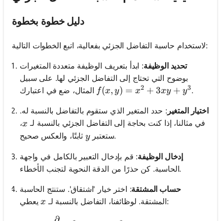
دليل خطوة بخطوة
لاستخدام حاسبة التفاضل الجزئي بفعالية، اتبع الخطوات التالية:
تحديد الوظيفة
: ابدأ بتعريف الوظيفة متعددة المتغيرات
بوضوح التي تحتاج إلى التفاضل الجزئي لها. على سبيل
2
3
f(x, y) = x^2 + 3xy + y^3
(
,
)
=
+
3
+
.
المثال، ضع في اعتبارك
f
x
y
x
x
y
y
اختيار المتغير
: حدد المتغير الذي ستقوم بالتفاضل بالنسبة له.
x
في مثالنا، إذا كنت بحاجة إلى التفاضل الجزئي بالنسبة لـ
،
x
y
ثابتًا، والعكس صحيح.
ستعتبر
y
إدخال الوظيفة
: قم بإدخال التعبير بالكامل في واجهة
الحاسبة. كن حذرًا من الدقة النحوية لتجنب الأخطاء.
حساب المشتقة
: اختر خيار 'اشتقاق'. ستنتج الحاسبة
x
يعطي:
المشتقة. لوظائفنا، التفاضل بالنسبة لـ
x
∂