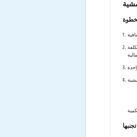
مشية
خطوة
كلفة
جنبها