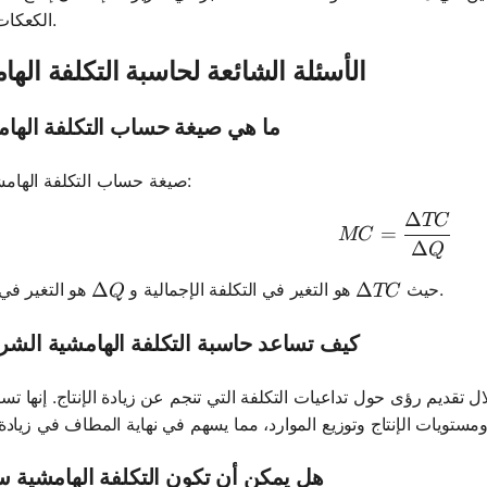
الكعكات مربحًا.
الأسئلة الشائعة لحاسبة التكلفة الها
ما هي صيغة حساب التكلفة الها
صيغة حساب التكلفة الهامشية هي:
Δ
TC
MC = \fr
=
MC
Δ
Q
\Delta Q
Δ
\Delta TC
Δ
هو التغير في الكمية.
حيث
هو التغير في التكلفة الإجمالية و
Q
TC
كيف تساعد حاسبة التكلفة الهامشية الش
تقديم رؤى حول تداعيات التكلفة التي تنجم عن زيادة الإنتاج. إنها تس
هل يمكن أن تكون التكلفة الهامشية س