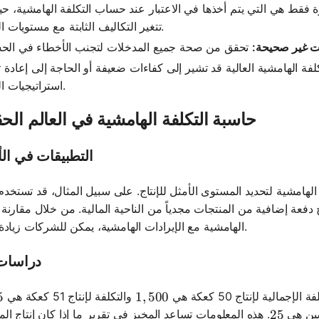
ة فقط هي التي يتم أخذها في الاعتبار عند حساب التكلفة الهامشية، حي
تتغير التكاليف الثابتة مع مستويات الإنتاج.
ات غير صحيحة:
فة الهامشية العالية قد تشير إلى كفاءات ضعيفة أو الحاجة إلى إعادة ت
استراتيجيات الإنتاج.
حاسبة التكلفة الهامشية في العالم الح
التطبيقات في ال
الهامشية لتحديد المستوى الأمثل للإنتاج. على سبيل المثال، قد تستخد
ج دفعة إضافية من المنتجات مجدياً من الناحية المالية. من خلال مقارنة 
الهامشية مع الإيرادات الهامشية، يمكن للشركات زيادة الأرباح.
دراسات 
لية لإنتاج 50 كعكة هي
والتكلفة لإنتاج 51 كعكة هي
5
5
1,500
1
,
500
سين هي
. هذه المعلومات تساعد المخبز في تقرير ما إذا كان إنتاج ال
25
25