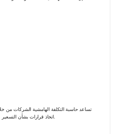
ac{\Delta TC}{\Delta Q}
تساعد حاسبة التكلفة الهامشية الشركات من خلال 
اتخاذ قرارات بشأن التسعير ومستويات الإنتاج وتوزيع الموارد، مما يسهم في نهاية المطاف في زيادة الأرباح.