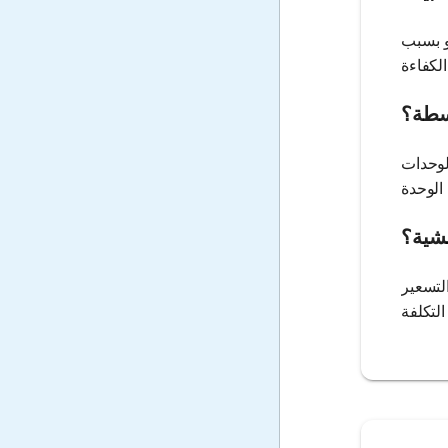
و بسبب
وسطة؟
لوحدات
شية؟
لتسعير