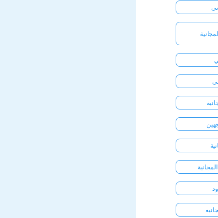
ني
لمجانية
ني
انية
جهين
ية
لمجانية
ود
انية