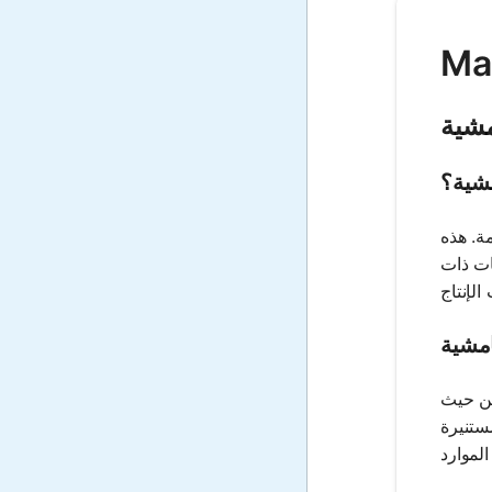
مشية
مشية؟
ة. هذه
نات ذات
امشية
من حيث
مستنيرة