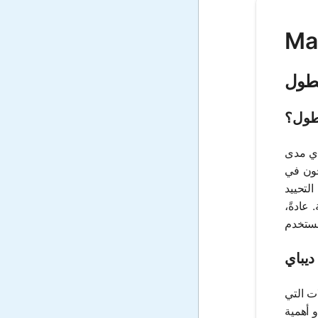
لطول
لطول؟
اي مدى
حون في
لتحييد
عادةً،
ديباي
ت التي