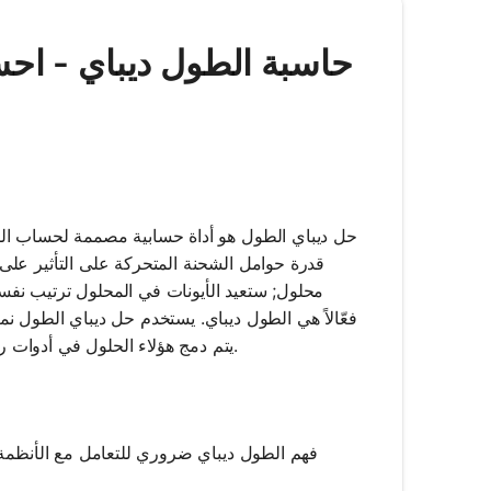
Mathos AI | حاسبة الطول ديبا
حل ديباي الطول هو أداة حسابية مصممة لحساب الطو
قدرة حوامل الشحنة المتحركة على التأثير على 
محلول; ستعيد الأيونات في المحلول ترتيب نفسها
فعّالاً هي الطول ديباي. يستخدم حل ديباي الطول نم
يتم دمج هؤلاء الحلول في أدوات رياضية متقدمة تستخدم التعلم الآلي لتحسين كفاءة الحساب وتفاعل المستخدم.
فهم الطول ديباي ضروري للتعامل مع الأنظمة ال