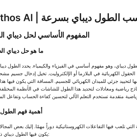
ي - احسب الطول ديباي بسرعة
المفهوم الأساسي لحل ديباي ا
ما هو حل ديباي ا
ل ديباي، وهو مفهوم أساسي في الفيزياء والكيمياء. يحدد الطول ديب
الحقول الكهربائية في البلازما أو الإلكتروليت. تخيل إدخال جسيم مش
 لتحييد جزئي للميدان الكهربائي للجسيم. المسافة التي يكون فيها هذا ا
اذج رياضية ومعادلات لتحديد هذا الطول للشاشات في الأنظمة المختلفة. 
أهمية فهم الطول 
تي تلعب فيها التفاعلات الكهروستاتيكية دوراً مهمًا. إليك بعض المجالا
يكون فيها الطول ديباي ذو أهمية: