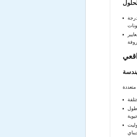
لحلول
درجة
ايير
اقعي
هندسة
لطول
وليت