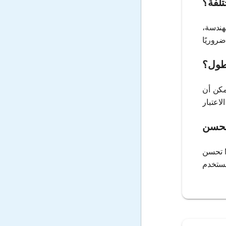
تلفة؟
هندسة،
لطول؟
مكن أن
تحسن Mathos AI العملية من خلال دمج نماذج لغوية كبيرة تقدم واجهات بديهية لإدخال المعايير، اختيار الصيغ، وتفسير النتائج، مما