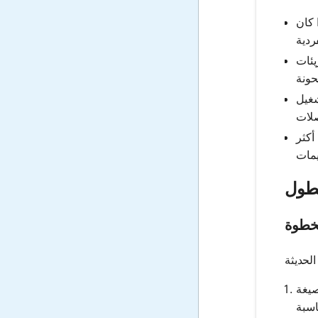
 كان
يئات
شغيل
أكثر
لطول
خطوة
صيغة