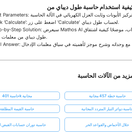
2. Click ‘Calculate’: اضغط على زر 'Calculate' لحساب طول ديباي.
3. Step-by-Step Solution: سيعرض Mathos AI الصيغة المستخدمة وكل خطوة متضمنة في ال
طول ديباي من معلمات الإدخال.
زيد من الآلات الحاسبة
حاسبة خطة 457 مجانية
حاسبة 401k مجانية
اسبة دوائر التيار المتردد المجانية
حاسبة القيمة المطلقة
حلال الأحماض والقواعد الحر
حاسبة دوران حسابات القبض ال