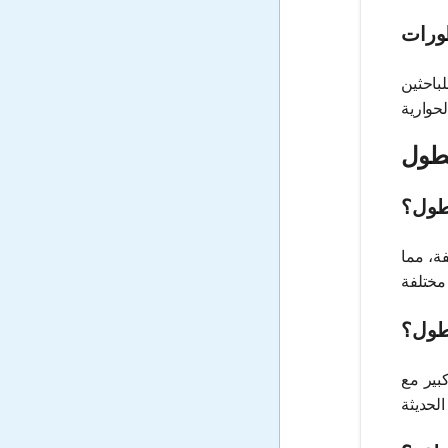
طورات
باحثين
لطول
لطول؟
ة، مما
لطول؟
بير مع