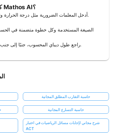
كيفية استخدام حاسبة طول ديباي من Mathos AI؟
1. Input Parameters: أدخل المعلمات الضرورية مثل درجة الحرارة وتركيز الأيونات وثابت العزل الكهربائي في الآلة الحاسبة.
4. Final Answer: راجع طول ديباي المحسوب، جنبًا إلى جنب مع وحداته وشرح موجز لأهميته في سياق معلمات الإدخال.
الم
حاسبة التقارب المطلق المجانية
حاسبة التسارع المجانية
ح
شرح مجاني لإجابات مسائل الرياضيات في اختبار
ACT