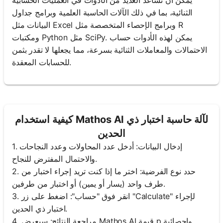
يمكن أن تساعد العديد من الأدوات في العمليات الحسابية
الثنائية، بما في ذلك الآلات الحاسبة العلمية وبرامج جداول
البيانات مثل Excel وبرامج الإحصاء المتخصصة مثل R
ومكتبات Python مثل SciPy. يمكن لهذه الأدوات حساب
الاحتمالات والمعاملات الثنائية بسرعة، مما يجعلها لا تقدر بثمن
للحسابات المعقدة.
كيفية استخدام Mathos AI لآلة حاسبة اختبار ذي
الحدين
1. إدخال البيانات: أدخل عدد المحاولات وعدد النجاحات
والاحتمال المفترض للنجاح.
2. حدد نوع الفرضية: اختر ما إذا كنت تريد إجراء اختبار من
طرف واحد (يسار أو يمين) أو اختبار من طرفين.
3. انقر فوق "حساب": اضغط على زر "Calculate" لإجراء
اختبار ذي الحدين.
4. مراجعة النتائج: سيعرض Mathos AI قيمة p وإحصائية