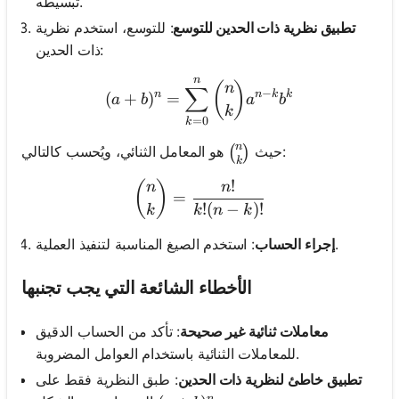
تبسيطه.
تطبيق نظرية ذات الحدين للتوسع
: للتوسع، استخدم نظرية
ذات الحدين:
n
(a + b)^n = \sum_{k=0}^
(
)
n
∑
−
n
n
k
k
(
+
)
=
a
b
a
b
k
=
0
k
n
\binom{n}{k}
هو المعامل الثنائي، ويُحسب كالتالي:
حيث
(
)
k
!
\binom{n}{k} = \frac{n!}{
(
)
n
n
=
!
(
−
)!
k
k
n
k
: استخدم الصيغ المناسبة لتنفيذ العملية.
إجراء الحساب
الأخطاء الشائعة التي يجب تجنبها
معاملات ثنائية غير صحيحة
: تأكد من الحساب الدقيق
للمعاملات الثنائية باستخدام العوامل المضروبة.
تطبيق خاطئ لنظرية ذات الحدين
: طبق النظرية فقط على
n