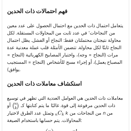
فهم احتمالات ذات الحدين
يتعامل احتمال ذات الحدين مع احتمال الحصول على عدد معين
من 'النجاحات' في عدد ثابت من المحاولات المستقلة. لكل
محاولة نتيجتان محتملتان فقط: النجاح أو الفشل. يظل احتمال
النجاح ثابتًا لكل محاولة. تتضمن الأمثلة قلب عملة معدنية عدة
مرات (النجاح = وجه)، واختبار المصابيح الكهربائية (النجاح =
المصباح يعمل)، أو إجراء مسح للأشخاص (النجاح = المستجيب
يوافق).
استكشاف معاملات ذات الحدين
معاملات ذات الحدين هي العوامل العددية التي تظهر في توسيع
n
\binom{n}{k}
ذات الحدين مرفوعة إلى قوة. غالبًا ما يتم كتابتها كـ
أو
(
)
k
_nC_k
من
n
من النجاحات من
k
وتمثل عدد الطرق لاختيار
C
n
k
المحاولات. يتم حسابها باستخدام الصيغة: