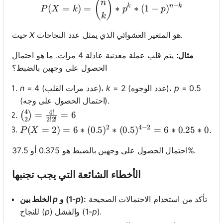
P(X = k) = \binom{n}{k} 
(
)
n
−
k
n
k
(
=
)
=
∗
∗
(
1
−
)
P
X
k
p
p
k
هو المتغير العشوائي الذي يمثل عدد النجاحات.
X
حيث
مثال:
يتم قلب عملة معدنية عادلة 4 مرات. ما هو احتمال
الحصول على وجهين بالضبط؟
= 0.5
p
= 2 (عدد الوجوه)،
k
= 4 (عدد مرات القلب)،
n
(احتمال الحصول على وجه).
4
4
!
\binom{4}{2} = \frac{4!}{2!2!} = 6
=
=
6
(
)
2
2
!
2
!
2
4
−
2
P(X = 2) = 6 * (0.5)^2 * (0.5)^{4-2} = 6 * 0.25 *
(
=
2
)
=
6
∗
(
0.5
)
∗
(
0.5
)
=
6
∗
0.25
∗
0.25
P
X
احتمال الحصول على وجهين بالضبط هو 0.375 أو 37.5%.
الأخطاء الشائعة التي يجب تجنبها
تأكد من استخدام الاحتمالات الصحيحة
):
p
و (1-
p
الخلط بين
).
p
) والفشل (1-
p
للنجاح (