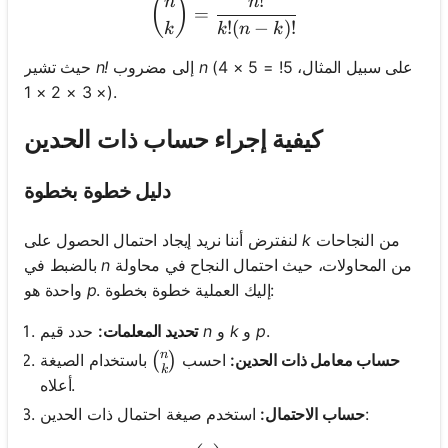
!
\binom{n}{k} = \frac{n!}{
(
)
n
n
=
!
(
−
)!
k
k
n
k
(على سبيل المثال، 5! = 5 × 4
n
إلى مضروب
n!
حيث تشير
× 3 × 2 × 1).
كيفية إجراء حساب ذات الحدين
دليل خطوة بخطوة
من النجاحات
k
لنفترض أننا نريد إيجاد احتمال الحصول على
من المحاولات، حيث احتمال النجاح في محاولة
n
بالضبط في
. إليك العملية خطوة بخطوة:
p
واحدة هو
.
p
و
k
و
n
حدد قيم
تحديد المعلمات:
n
\binom{n}{k}
حساب معامل ذات الحدين:
احسب
باستخدام الصيغة
(
)
k
أعلاه.
استخدم صيغة احتمال ذات الحدين:
حساب الاحتمال: