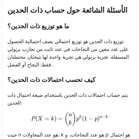
الأسئلة الشائعة حول حساب ذات الحدين
ما هو توزيع ذات الحدين؟
توزيع ذات الحدين هو توزيع احتمالي يصف احتمالية الحصول
على عدد معين من النجاحات في عدد ثابت من تجارب برنولي
المستقلة. تجربة برنولي هي تجربة واحدة لها نتيجتان محتملتان
فقط: النجاح أو الفشل.
كيف تحسب احتمالات ذات الحدين؟
يتم حساب احتمالات ذات الحدين باستخدام صيغة احتمال ذات
الحدين:
P(X = k) = \binom{n}{k} 
(
)
n
−
k
n
k
(
=
)
=
(
1
−
)
P
X
k
p
p
k
هو احتمال
p
هو عدد النجاحات، و
k
هو عدد المحاولات،
n
حيث