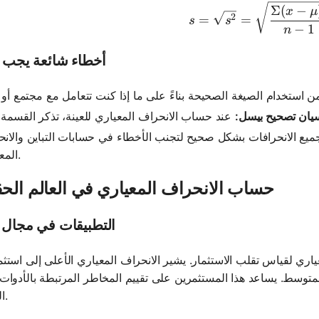
s = \sqrt
Σ
(
−
x
μ
2
=
=
s
s
−
1
n
أخطاء شائعة يجب ت
يان تصحيح بيسل:
جميع الانحرافات بشكل صحيح لتجنب الأخطاء في حسابات التباين والان
المعياري.
حساب الانحراف المعياري في العالم الح
التطبيقات في مجال 
اري لقياس تقلب الاستثمار. يشير الانحراف المعياري الأعلى إلى استثما
لمتوسط. يساعد هذا المستثمرين على تقييم المخاطر المرتبطة بالأدوات ا
المختلفة.