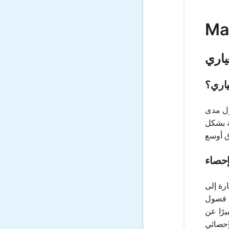
ياري
ياري؟
ول مدى
ة بشكل
إحصاء
رة إلى
من فصول
يرًا عن