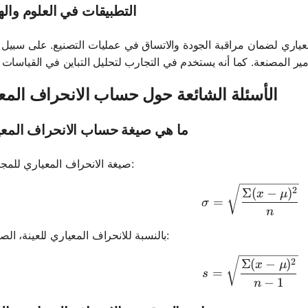
التطبيقات في العلوم وال
معياري لضمان مراقبة الجودة والاتساق في عمليات التصنيع. على سبيل ا
الأسئلة الشائعة حول حساب الانحراف المع
ما هي صيغة حساب الانحراف المعي
صيغة الانحراف المعياري للمجتمع هي:
\sigma = 
2
Σ
(
−
)
x
μ
=
σ
n
بالنسبة للانحراف المعياري للعينة، الصيغة هي:
s = \sqrt
2
Σ
(
−
)
x
μ
=
s
−
1
n