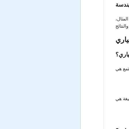
هندسة
لمثال،
ياري
اري؟