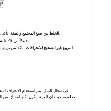
{s^2} = \sqrt{\frac{\Sigma (x - \mu)^2}{n-1}}
2
)
تأكد من استخدام الصيغة الصحيحة بناءً على ما إذا كنت تتعامل مع مجتمع أو عينة.
الخلط بين صيغ المجتمع والعينة:
عند حساب الانحراف المعياري للعينة، تذكر القسمة على (n-1) بدلاً من n.
نس
التربيع غير الصحيح للانحرافات:
تأكد من تربيع 
في مجال المال، يتم استخدام الانحراف المعي
خطورة، حيث أن العوائد تكون أكثر انتشارًا من ا