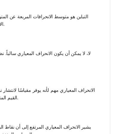
التباين هو متوسط ​​الانحرافات المربعة عن المت
الانحراف المعياري بنفس وحدات البيانات الأصلية، مما يجعله أكثر قابلية للتفسير.
لا، لا يمكن أن يكون الانحراف المعياري سالباً. نظ
الانحراف المعياري مهم لأنه يوفر مقياسًا لانتشار
القيم المتطرفة. كما أنه أمر بالغ الأهمية لمقارنة التباين بين مجموعات البيانات المختلفة.
يشير الانحراف المعياري المرتفع إلى أن نقاط ال