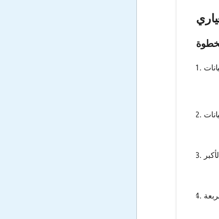
ياري
خطوة