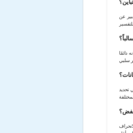
باين؟
عبير عن
لباً؟
 دائمًا
انات؟
 تحديد
نخفض؟
انحراف