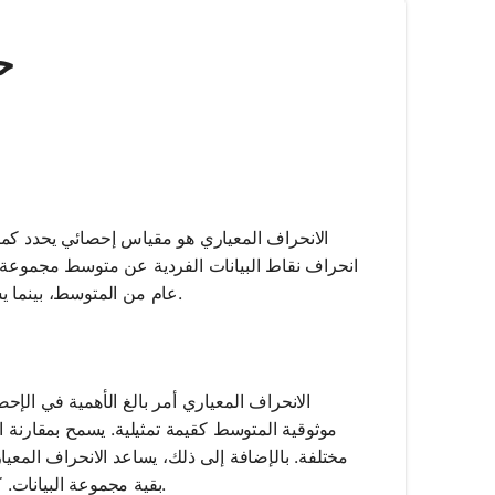
AI
الانحراف المعياري هو مقياس إحصائي يحدد كمية
انحراف نقاط البيانات الفردية عن متوسط ​​مجموعة ا
عام من المتوسط​​، بينما يشير الانحراف المعياري المرتفع إلى أن نقاط البيانات منتشرة على نطاق أوسع.
الانحراف المعياري أمر بالغ الأهمية في الإح
موثوقية المتوسط ​​كقيمة تمثيلية. يسمح بمقارنة 
مختلفة. بالإضافة إلى ذلك، يساعد الانحراف المعيار
بقية مجموعة البيانات. كما أنه يلعب دورًا في وضع التوقعات بناءً على الاحتمالات والاستدلال الإحصائي.