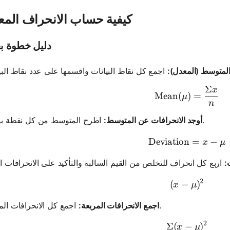
كيفية حساب الانحراف المع
دليل خطوة ب
متوسط ​​(المعدل):
Σ
x
\text{Mea
Mean
(
)
=
μ
n
اطرح المتوسط ​​من كل نقطة بيانات.
أوجد الانحرافات عن المتوسط:
Deviation
\text{Dev
=
−
x
μ
:
2
(
−
(x - \mu)
)
x
μ
اجمع كل الانحرافات المربعة.
اجمع الانحرافات المربعة:
2
Σ
(
−
\Sigma (x
)
x
μ