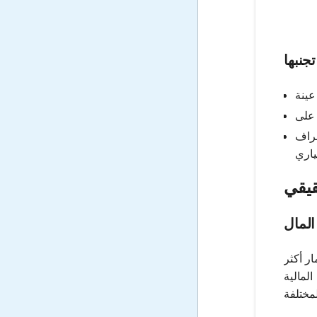
جنبها
حراف
قيقي
المال
ر أكثر
لمالية