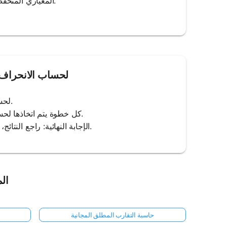
المعياري المنخفض أن نقاط البيانات تتجمع بشكل وثيق حول المتوسط، مما يشير إلى تباين أقل.
كيفية استخدام Mathos AI لحساب 
2. انقر فوق 'Calculate': اضغط على زر 'Calculate' لحساب الانحراف المعياري.
3. حل خطوة بخطوة: ستعرض Mathos AI كل خطوة يتم اتخاذها لحساب المتوسط والانحراف المعياري.
4. الإجابة النهائية: راجع النتائج، بما في ذلك المتوسط والانحراف المعياري المحسوبين مع توضيحات واضحة.
الم
حاسبة التقارب المطلق المجانية