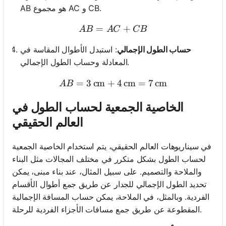
AB هو مجموع AC و CB.
=
AB = AC + CB
+
A
B
A
C
CB
حساب الطول الإجمالي
: استبدل الأطوال المقاسة في
المعادلة وحساب الطول الإجمالي.
=
3
cm
+
AB = 3 \, \text{cm} + 4 \,
4
cm
=
7
cm
A
B
الخاصية الجمعية لحساب الطول في
العالم الحقيقي
في سيناريوهات العالم الحقيقي، يتم استخدام الخاصية الجمعية
لحساب الطول بشكل متكرر في مختلف المجالات مثل البناء
والملاحة والتصميم. على سبيل المثال، عند بناء مبنى، يمكن
تحديد الطول الإجمالي للجدار عن طريق جمع أطوال الأقسام
الفردية. وبالمثل، في الملاحة، يمكن حساب المسافة الإجمالية
المقطوعة عن طريق جمع مسافات الأجزاء الفردية للرحلة.