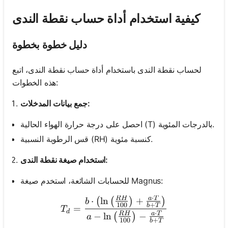
كيفية استخدام أداة حساب نقطة الندى
دليل خطوة بخطوة
لحساب نقطة الندى باستخدام أداة حساب نقطة الندى، اتبع
هذه الخطوات:
جمع بيانات المدخلات:
احصل على درجة حرارة الهواء الحالية (T) بالدرجات المئوية.
قس الرطوبة النسبية (RH) كنسبة مئوية.
استخدام صيغة نقطة الندى:
للحسابات الشائعة، استخدم صيغة Magnus:
⋅
R
H
a
T
⋅
ln
+
T_d = \frac{b \cdot \left(
(
(
)
)
b
100
+
b
T
=
T
d
⋅
R
H
a
T
−
ln
−
(
)
a
100
+
b
T