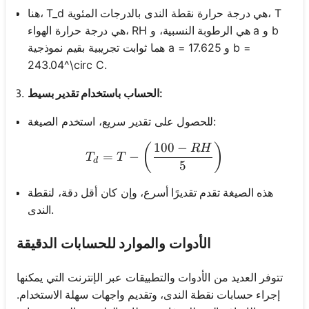
هنا، T_d هي درجة حرارة نقطة الندى بالدرجات المئوية، T
هي درجة حرارة الهواء، RH هي الرطوبة النسبية، و a و b
هما ثوابت تجريبية بقيم نموذجية a = 17.625 و b =
243.04^\circ C.
الحساب باستخدام تقدير بسيط:
للحصول على تقدير سريع، استخدم الصيغة:
100
−
T_d = T - \left(\frac{100 
(
)
R
H
=
−
T
T
d
5
هذه الصيغة تقدم تقديرًا أسرع، وإن كان أقل دقة، لنقطة
الندى.
الأدوات والموارد للحسابات الدقيقة
تتوفر العديد من الأدوات والتطبيقات عبر الإنترنت التي يمكنها
إجراء حسابات نقطة الندى، وتقديم واجهات سهلة الاستخدام.