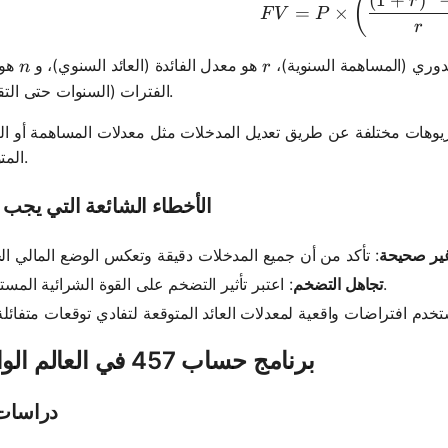
FV = P \t
(
r
=
×
F
V
P
r
n
r
دوري (المساهمة السنوية)،
هو معدل الفائدة (العائد السنوي)، و
هو 
n
r
الفترات (السنوات حتى التقاعد).
ناريوهات مختلفة عن طريق تعديل المدخلات مثل معدلات المساهمة أو الع
المتوقعة.
الأخطاء الشائعة التي يجب ت
غير صحيحة
: اعتبر تأثير التضخم على القوة الشرائية المستقبلية.
تجاهل التضخم
برنامج حساب 457 في العالم الواقعي
دراسات 