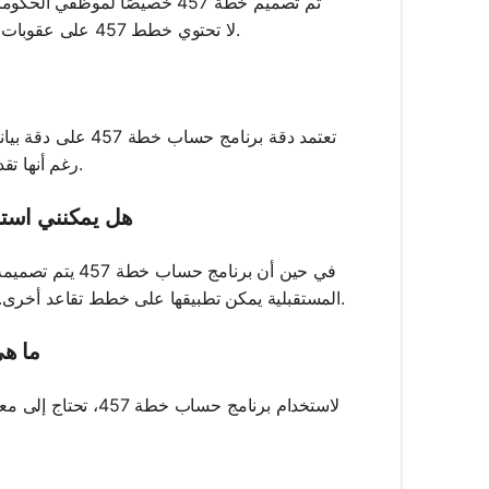
تم تصميم خطة 457 خصيصًا لم
401(k) أو 403(b)، لا تحتوي خطط 457 على عقوبات على السحب المبكر، مما يجعلها أكثر مرونة لبعض الأفراد.
تعتمد دقة برنامج 
رغم أنها تقدم تقديرات قيمة، قد تختلف النتائج الفعلية بسبب تقلبات السوق وعوامل أخرى.
هل يمكنني استخدام برنامج 
المستقبلية يمكن تطبيقها على خطط تقاعد أخرى. ومع ذلك، قد تتطلب الميزات المحددة والآثار الضريبية لخطط مختلفة تعديلات.
ما هي