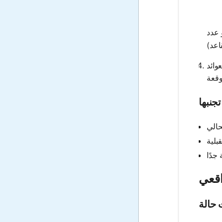
عدد
وائد
جنبها
حالة