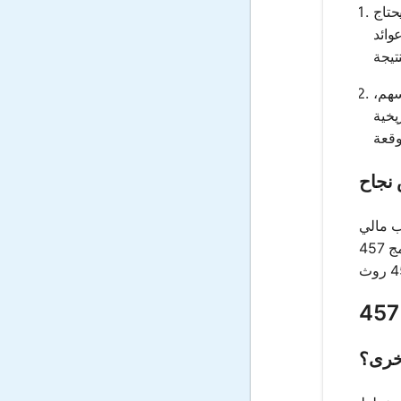
ير كم يحتاج
فة، وعوائد
اصة به، مثل الأسهم،
يخية
نجاح
م طالب مالي
البرنامج لاستكشاف تأثير سيناريوهات الضرائب المختلفة على مدخراتهم التقاعدية، ومقارنة القيمة بعد الضرائب لبرنامج 457