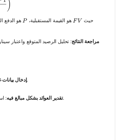
imes \left( \frac{(1 + r)^n - 1}{r} \right)
)
P
FV
حيث
هو القيمة المستقبلية،
هو الدفع ال
P
F
V
مراجعة النتائج
: تحليل الرصيد المتوقع واعتبار سي
: تأكد من أن جميع المدخلات دقيقة وتعكس الوضع المالي الحالي.
إدخال بيانات 
: استخدم افتراضات واقعية لمعدلات العائد المتوقعة لتفادي توقعات متفائلة جدًا.
تقدير العوائد بشكل مبالغ فيه