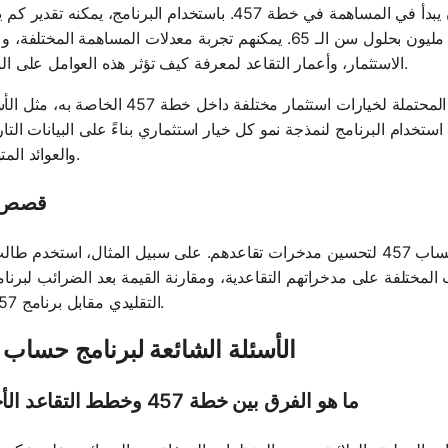
: موظف حكومي في سن الـ 30 يريد أن يبدأ في المساهمة في خطة 457. باستخدام البرنامج، يمكنه تقد
للمساهمة كل شهر لتحقيق هدف تقاعد قدره 1 مليون بحلول سن الـ 65. يمكنهم تجربة معدلات المساهمة المختل
الاستثمار، وأعمار التقاعد لمعرفة كيف تؤثر هذه العوامل على النتيجة.
: مهندس يرغب في مقارنة العوائد المحتملة لخيارات استثمار مختلفة داخل خطة 457 الخ
تخدام البرنامج لنمذجة نمو كل خيار استثماري بناءً على البيانات التار
والعوائد المتوقعة.
قصص 
لقد نجح العديد من الأفراد في استخدام برامج حساب 457 لتحسين مدخرات تقاعدهم. على سبيل المثال، استخد
التقليدي مقابل برنامج 457 روث.
الأسئلة الشائعة لبرنامج حساب 457
ما هو الفرق بين خطة 457 وخطط التقاعد الأخرى؟