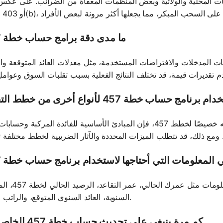
وظفي الحكومات المحلية والولائية وبعض المنظمات المعفاة من الضرائب. على 
ما مدى دقة برامج حساب خطة 457؟
حساب خطة 457 على دقة بيانات المدخلات والافتراضات المستخدمة، مثل معدلات العائد المتوقعة
حساب خطة 457 لأنواع أخرى من خطط التقاعد؟
في حين أن برنامج حساب خطة 457 يتم تصميمه خصيصًا لخطط 457، فإن المبادئ الأساسية للفائدة المركبة 
 المعلومات التي أحتاجها لاستخدام برنامج حساب خطة 457؟
لاستخدام برنامج حساب خطة 457، تحتاج إل
السنوية، العائد السنوي المتوقع، والراتب السنوي.
كم مرة ينبغي علي تحديث حساب خطة 457 الخاصة بي؟