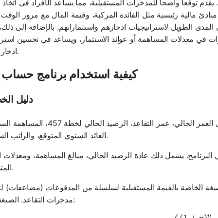
 العديد من المزايا. يقدم توقعاً واضحاً للمدخرات المستقبلية، مما يساعد الأفراد في اتخا
ادئ مالية رئيسية مثل الفائدة المركبة، وقيمة المال مع مرور الوقت، 
المدى الطويل لاستراتيجيات ادخارهم واستثماراتهم. بالإضافة إلى ذلك،
ت في معدلات المساهمة أو عوائد الاستثمار، ويساعد في تحسين استرا
ادخار التقاعد.
كيفية استخدام برنامج حساب 457
دليل الخ
: ابدأ بجمع المعلومات الضرورية مثل العمر الحالي، عمر التقاعد، الرصيد الحالي لخط
العائد السنوي المتوقع، والراتب السنوي.
 البرنامج. يشمل ذلك عادة الرصيد الحالي، مبالغ المساهمة، ومعدلات ال
المتوقعة.
صيغة الخاصة بالقيمة المستقبلية لسلسلة من المدفوعات (مضاعفات) لت
مدخرات التقاعد. الصيغة هي:
n
(
1
+
)