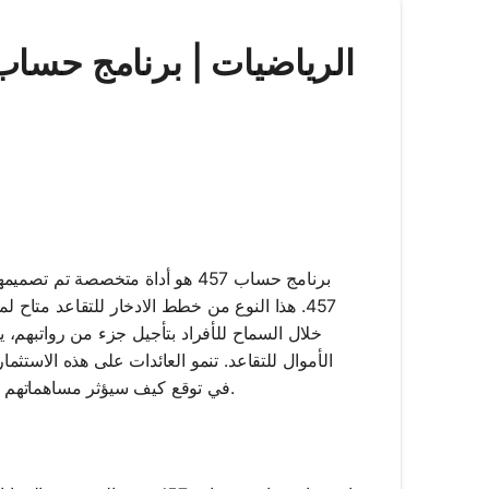
برنامج حساب 457 هو أداة متخصصة
457. هذا النوع من خطط الادخار للتقاعد متا
الأموال للتقاعد. تنمو العائدات على هذه الاستث
في توقع كيف سيؤثر مساهماتهم ونمو استثماراتهم وسحوباتهم المحتملة على مدخرات تقاعدهم مع مرور الوقت.