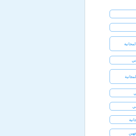
مجانية
ني
لمجانية
ني
انية
جهين