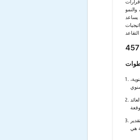
ذ قرارات
والنمو
 يساعد
تيجيات
طوات
ة 457، المساهمة السنوية،
عائد
قدير