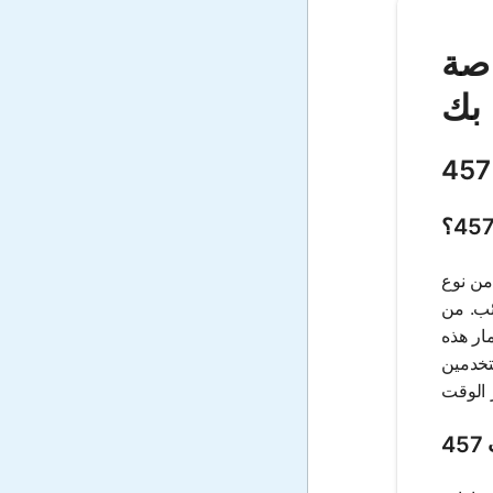
الخاصة
بك
 من نوع
ئب. من
ن استثمار هذه
تخدمين
4