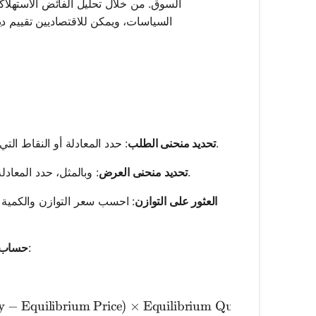
السوق. من خلال تحليل الفائض الاستهلاك
السياسات، ويمكن للاقتصاديين تقييم دي
: حدد المعادلة أو النقاط التي تمثل منحنى الطلب. هذا المنحنى يظهر العلاقة بين السعر والكمية المطلوبة.
تحديد منحنى الطلب
: وبالمثل، حدد المعادلة أو النقاط لمنحنى العرض الذي يظهر العلاقة بين السعر والكمية المعروضة.
تحديد منحنى العرض
العثور على التوازن
: احسب سعر التوازن والكمية 
: استخدم الصيغة المناسبة بناءً على شكل منحنى الطلب:
حساب ا
y
t{Consumer Surplus} = 0.5 \times (\text{Maximum Will
−
Equilibrium Price
)
×
Equilibrium Quantity