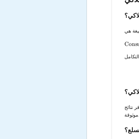
لاكي؟
Consu
لاكي؟
 نتائج
قة.
لسلع؟