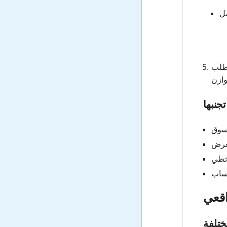
لطلب
جنبها
اقعي
ختلفة