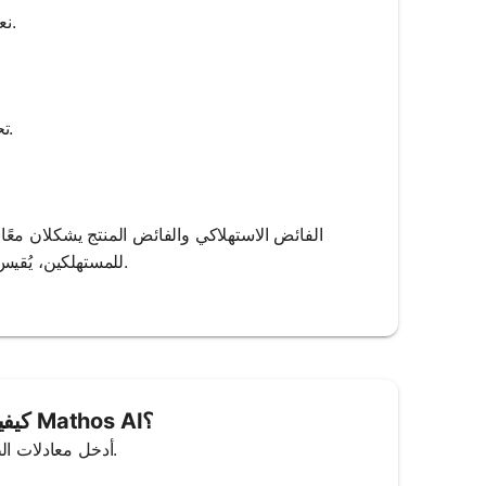
نعم، يمكن استخدامها لأي سلع طالما يمكن تمثيل منحنيات العرض والطلب بدقة.
تحتاج إلى المعادلات أو النقاط لمنحنيات العرض والطلب، وسعر التوازن والكمية.
الفائض الاستهلاكي والفائض المنتج يشكلان معًا 
للمستهلكين، يُقيس الفائض المنتج الفائدة للمُنتجين. كلاهما ضروري لفهم كفاءة السوق والرفاهية.
كيفية استخدام حاسبة فائض المستهلك من Mathos AI؟
1. Input Demand and Supply Equations: أدخل معادلات الطلب والعرض في الآلة الحاسبة.