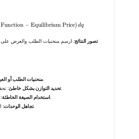
onsumer Surplus} = \int_{0}^{\text{Equilibrium Quant
Function
−
Equilibrium Price
)
d
q
تصور النتائج
: ارسم منحنيات الطلب والعرض على 
: تأكد من أن المعادلات أو النقاط تمثل بدقة شروط السوق.
منحنيات الطلب أو الع
: تحقق من الحسابات للتأكد من النقطة الصحيحة لتقاطع منحنى الطلب والعرض.
تحديد التوازن بشكل خاطئ
: اختر الصيغة الصحيحة بناءً على ما إذا كان منحنى الطلب خطيًا أو غير خطي.
استخدام الصيغة الخاطئة
: استخدم الوحدات نفسها بشكل متسق للسعر والكمية لتفادي أخطاء الحساب.
تجاهل الوحدات