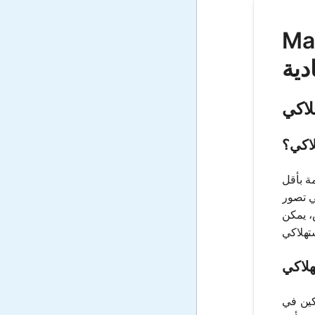
اكتشف فائدتك
دية
لاكي
لاكي؟
ة بأقل
ي تصور
، يمكن
هلاكي
كين في