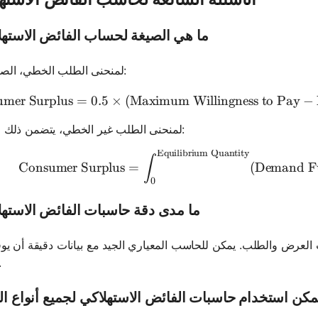
ما هي الصيغة لحساب الفائض الاسته
لمنحنى الطلب الخطي، الصيغة هي:
mer Surplus
=
0.5
×
(
Maximum Willingness to Pay
\text{Co
−
لمنحنى الطلب غير الخطي، يتضمن ذلك التكامل:
Equilibrium Quantity
\text{Con
∫
Consumer Surplus
=
(
Demand Fu
0
ما مدى دقة حاسبات الفائض الاسته
 العرض والطلب. يمكن للحاسب المعياري الجيد مع بيانات دقيقة أن يوفر
موثو
كن استخدام حاسبات الفائض الاستهلاكي لجميع أنواع ا