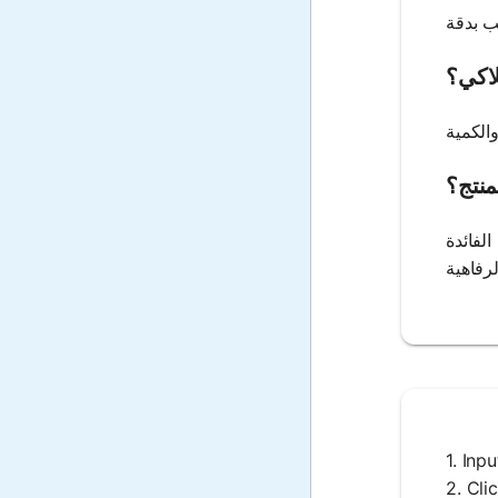
لاكي؟
منتج؟
لفائدة