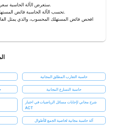
3. View Equilibrium Point: ستعرض الآلة الحاسبة سعر وكمية التوازن حيث يتساوى العرض مع الطلب.
4. Calculate Consumer Surplus: تحسب الآلة الحاسبة فائض المستهلك بناءً على منحنى الطلب وسعر التوازن.
الم
حاسبة التقارب المطلق المجانية
حاسبة التسارع المجانية
ح
شرح مجاني لإجابات مسائل الرياضيات في اختبار
ACT
آلة حاسبة مجانية لخاصية الجمع للأطوال