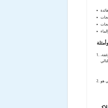
أمثلة
 السوق $7 وتم بيع 10 أرغفة،
لاكي