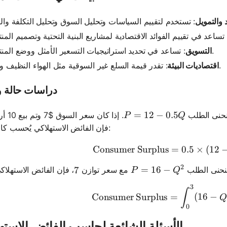
 والتمويل
: تساعد في تحديد استراتيجيات التسعير الأمثل ووضع المنتجات.
التسويق
: تقدر قيمة السلع غير السوقية مثل الهواء النظيف والماء.
اقتصاديات البيئة
دراسات حالة و
P = 12 - 0.5Q
=
12
−
0.5
نحنى الطلب
. إذا كان سعر
P
Q
فإن الفائض الاستهلاكي يُحسب كالتالي:
Consumer Surplus
=
0.5
\text{Con
×
(
12
2
P = 16 - Q^2
=
16
−
منحنى الطلب
مع سعر توازن
7
7
P
Q
3
\text{Co
∫
Consumer Surplus
=
(
16
−
0
الأسئلة الشائعة لحاسب الفائض الاسته