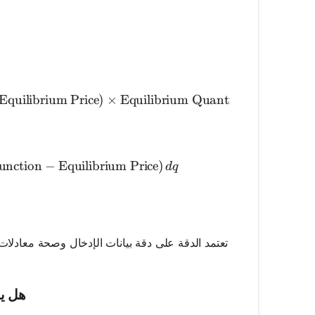
nsumer Surplus} = 0.5 \times (\text{Maximum Willingn
Equilibrium Price
)
×
Equilibrium Quantity
sumer Surplus} = \int_{0}^{\text{Equilibrium Quanti
nction
−
Equilibrium Price
)
d
q
تعتمد الدقة على دقة بيانات الإدخال وصحة معادلات
هل يم