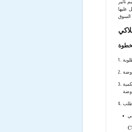
 تأثير
 عليها
لاكي
خطوة
كمية
C