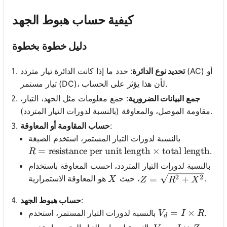
كيفية حساب هبوط الجهد
دليل خطوة بخطوة
تحديد نوع الدائرة
: حدد ما إذا كانت الدائرة تيار متردد (AC) أو
تيار مستمر (DC)، لأن هذا يؤثر على الحساب.
جمع البيانات الضرورية
: جمع معلومات مثل الجهد، التيار،
مقاومة الموصل، والمعاوقة (بالنسبة لدورات التيار المتردد).
:
حساب المقاومة أو المعاوقة
بالنسبة لدورات التيار المستمر، استخدم الصيغة
R = \text{resistance per unit length} \times \te
=
resistance per unit length
×
total length
.
R
بالنسبة لدورات التيار المتردد، احسب المعاوقة باستخدام
Z = \sqrt{R^2 + X^
2
2
X
هو المعاوقة الاستمرارية.
، حيث
=
+
X
Z
R
X
:
حساب هبوط الجهد
V_d = I \times 
=
×
.
بالنسبة لدورات التيار المستمر، استخدم
V
I
R
d