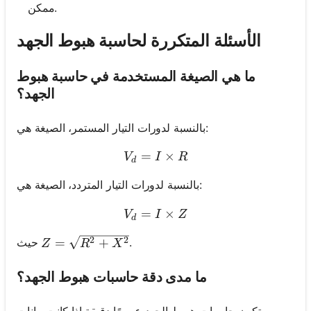
ممكن.
الأسئلة المتكررة لحاسبة هبوط الجهد
ما هي الصيغة المستخدمة في حاسبة هبوط
الجهد؟
بالنسبة لدورات التيار المستمر، الصيغة هي:
=
V_d = I \times R
×
V
I
R
d
بالنسبة لدورات التيار المتردد، الصيغة هي:
=
V_d = I \times Z
×
V
I
Z
d
Z = \sqrt{R^2 + X^2}
2
2
.
حيث
=
+
Z
R
X
ما مدى دقة حاسبات هبوط الجهد؟