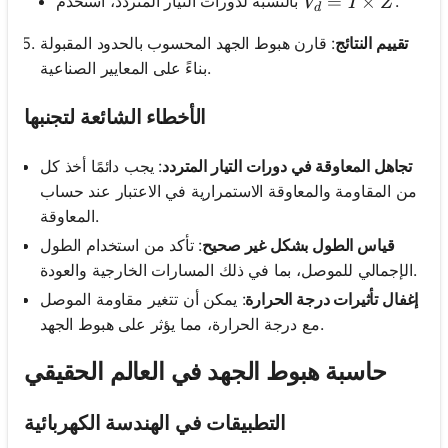
V_d = I \times Z
=
×
.
بالنسبة لدورات التيار المتردد، استخدم
V
I
Z
d
تقييم النتائج
: قارن هبوط الجهد المحسوب بالحدود المقبولة
بناءً على المعايير الصناعية.
الأخطاء الشائعة لتجنبها
تجاهل المعاوقة في دورات التيار المتردد
: يجب دائمًا أخذ كل
من المقاومة والمعاوقة الاستمرارية في الاعتبار عند حساب
المعاوقة.
قياس الطول بشكل غير صحيح
: تأكد من استخدام الطول
الإجمالي للموصل، بما في ذلك المسارات الخارجية والعودة.
إغفال تأثيرات درجة الحرارة
: يمكن أن تتغير مقاومة الموصل
مع درجة الحرارة، مما يؤثر على هبوط الجهد.
حاسبة هبوط الجهد في العالم الحقيقي
التطبيقات في الهندسة الكهربائية