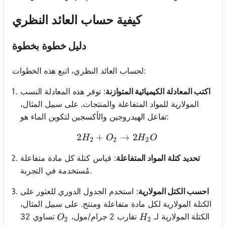
كيفية حساب العائد النظري
دليل خطوة بخطوة
لحساب العائد النظري، اتبع هذه الخطوات:
اكتب المعادلة الكيميائية المتوازنة
: توفر هذه المعادلة النسب
المولارية للمواد المتفاعلة والمنتجات. على سبيل المثال،
تفاعل الهيدروجين والأكسجين لتكوين الماء هو:
2
+
2H_2 + O_2 \rightarrow
→
2
H
O
H
O
2
2
2
تحديد كتلة المواد المتفاعلة
: قياس كتلة كل مادة متفاعلة
مُستخدمة في التجربة.
احسب الكتل المولارية
: استخدم الجدول الدوري للعثور على
الكتلة المولارية لكل مادة متفاعلة ومنتج. على سبيل المثال،
O_2
H_2
الكتلة المولارية لـ
تقارب 2 جرام/مول،
تساوي 32
O
H
2
2