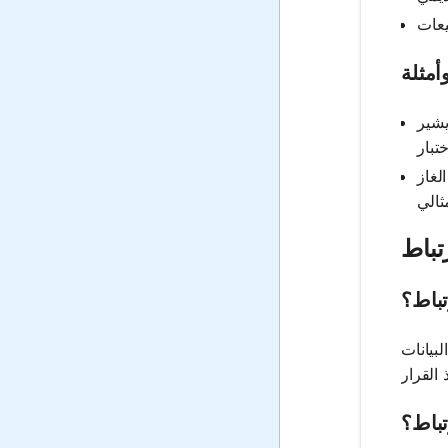
أمثلة
يشير
لغاز
تباط
تباط؟
بيانات
تباط؟