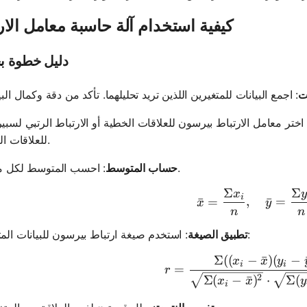
كيفية استخدام آلة حاسبة معامل الار
دليل خطوة ب
ت
ت، اختر معامل الارتباط بيرسون للعلاقات الخطية أو الارتباط الرتبي لسبي
للعلاقات الرتيبة.
: احسب المتوسط لكل متغير.
حساب المتوسط
Σ
Σ
x
y
\bar{x} 
i
ˉ
=
,
ˉ
=
x
y
n
n
: استخدم صيغة ارتباط بيرسون للبيانات المتصلة:
تطبيق الصيغة
Σ
((
−
ˉ
)
(
−
r = \fra
x
x
y
i
i
=
r
2
Σ
(
−
ˉ
)
⋅
Σ
(
x
x
y
i