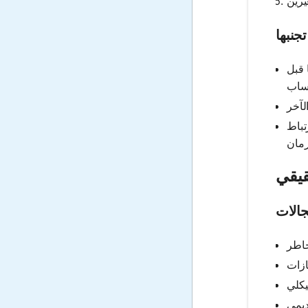
جنبها
 قبل
تباط
قيقي
جالات