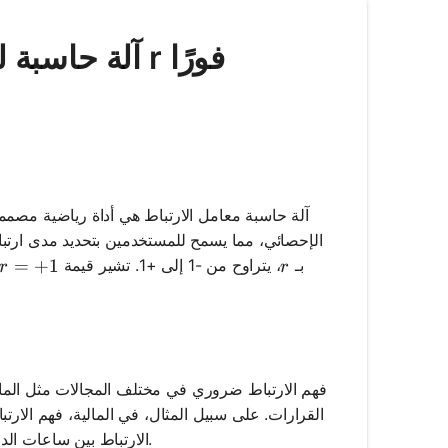
Mathos AI | آلة حاسبة لمعامل الارتباط - احسب r فورًا
آلة حاسبة معامل الارتباط هي أداة رياضية مصممة
الإحصائي، مما يسمح للمستخدمين بتحديد مدى ارتباط
r = +1
=
+
1
r
بـ
، يتراوح من -1 إلى +1. تشير قيمة
r
r
فهم الارتباط ضروري في مختلف المجالات مثل المالية،
القرارات. على سبيل المثال، في المالية، فهم الارت
الارتباط بين ساعات الدراسة ودرجات الاختبار يمكن أن يساعد في تطوير استراتيجيات الدراسة الفعالة.