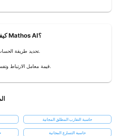
كيفية استخدام حاسبة معامل الارتباط من Mathos AI؟
2. تحديد طريقة الحساب: اختر الطريقة المناسبة (مثل بيرسون، سبيرمان) لحساب معامل الارتباط.
4. مراجعة النتائج: سيعرض Mathos AI قيمة معامل الارتباط وتفسيره، مما يشير إلى قوة واتجاه العلاقة.
الم
حاسبة التقارب المطلق المجانية
حاسبة التسارع المجانية
ح