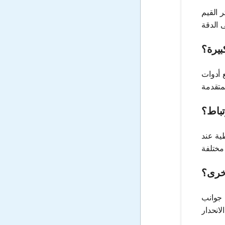
 القيم
بيرة؟
 أدوات
تباط؟
ية عند
أخرى؟
 جوانب