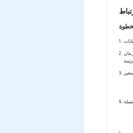
تباط
خطوة
رمان