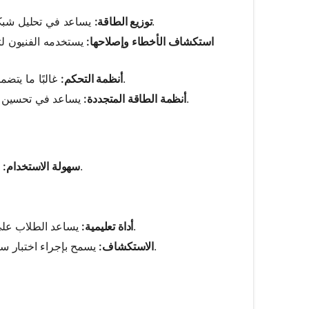
يساعد في تحليل شبكات الطاقة لفهم تدفق الكهرباء من محطات الطاقة إلى المنازل والشركات.
توزيع الطاقة:
استكشاف الأخطاء وإصلاحها:
يستخدمه الفنيون لت
غالبًا ما يتضمن تصميم أنظمة التحكم للروبوتات والعمليات الصناعية تقنيات تحليل الشبكة.
أنظمة التحكم:
يساعد في تحسين الربط البيني للمكونات في صفائف الألواح الشمسية وأنظمة توربينات الرياح.
أنظمة الطاقة المتجددة:
يقوم بأتمتة إعداد المعادلات والحسابات، مما يقلل الحاجة إلى التدخل اليدوي.
سهولة الاستخدام:
يساعد الطلاب على فهم مبادئ تحليل الشبكة من خلال ملاحظة كيفية صياغة المعادلات وحلها.
أداة تعليمية:
يسمح بإجراء اختبار سريع لتكوينات الدوائر المختلفة وقيم المكونات لرؤية تأثيراتها على توزيع التيار.
الاستكشاف: