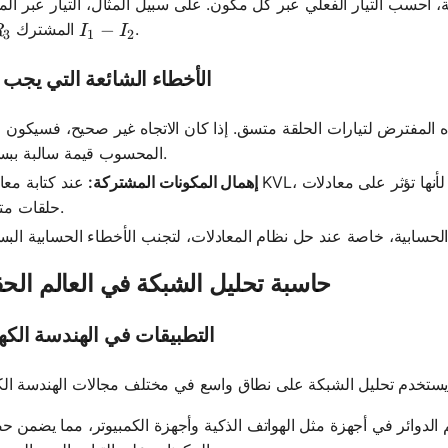
، احسب التيار الفعلي عبر كل مكون. على سبيل المثال، التيار عبر الم
R_3
I_1 - I_2
−
.
هو
المشترك
R
I
I
3
1
2
الأخطاء الشائعة التي يجب ت
ه المفترض لتيارات الحلقة متسق. إذا كان الاتجاه غير صحيح، فسيكون لل
المحسوب قيمة سالبة ببساطة.
إهمال المكونات المشتركة:
عند كتابة معادلات KVL، ضع في الاعتبار المكونات المشتركة بين الحلقات،
حلقات متعددة.
حاسبة تحليل الشبكة في العالم الح
التطبيقات في الهندسة الكهر
لدوائر في أجهزة مثل الهواتف الذكية وأجهزة الكمبيوتر، مما يضمن 