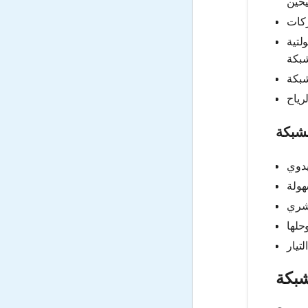
لتية
لشبكة
شبكة