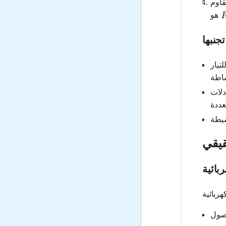
قاوم
جنبها
تيار
 لأنها تؤثر على معادلات
قيقي
بائية
حصول