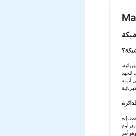
شبكة
شبكة؟
بائية.
 (KVL).
 أتمتة
دائرة
دة. إنه
ون أوم
هو أمر