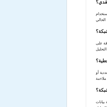
عقدي؟
ستخدام قانون
شبكة؟
قة على
خطية؟
دية أو
شبكة؟
 بيانات