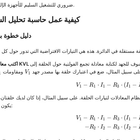
ضروري للتشغيل السليم للأجهزة الإلكترونية.
كيفية عمل حاسبة تحليل ال
دليل خطوة ب
 للجهد لكتابة معادلة تجمع الفولتية حول الحلقة إلى
_1
V_1
لى سبيل المثال، ضع في اعتبارك حلقة بها مصدر جهد
ومقاومات
V
1
1
−
⋅
−
V_1 - R_1
⋅
(
−
V
R
I
R
I
1
1
1
3
1
م المعادلات لتيارات الحلقة. على سبيل المثال، إذا كان لديك حلقتان،
يكون لديك:
−
⋅
−
⋅
(
−
\begin{al
V
R
I
R
I
1
1
1
3
1
−
⋅
−
⋅
(
−
R
I
R
I
2
2
3
2