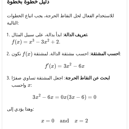
دليل خطوة بخطوة
للاستخدام الفعال لحل النقاط الحرجة، يجب اتباع الخطوات
التالية:
: ابدأ بدالة، على سبيل المثال،
تعريف الدالة
3
2
f(x) = x^3 - 3x^2 + 2
(
)
=
−
3
+
2
.
f
x
x
x
f(x)
(
)
نكون:
احسب المشتقة
: احسب مشتقة الدالة. لمشتقة
f
x
′
2
(
)
=
3
f'(x) = 3x^2 - 6x
−
6
f
x
x
x
ابحث عن النقاط الحرجة
: اجعل المشتقة تساوي صفرًا
x
:
واحسب
x
2
3
−
6
=
0
3x^2 - 6x = 0 x(3x - 6) = 0
(
3
−
6
)
=
0
x
x
x
x
وهذا يؤدي إلى:
=
0
and
x = 0 \quad \text{and} \q
=
2
x
x