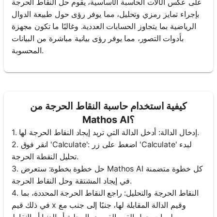
على عكس الآلات الحاسبة الأساسية، يقوم حل النقاط الحرجة
بإجراء تمايز رمزي وتحليل، مما يوفر رؤى حول طبيعة الدوال
الرياضية بما يتجاوز الحسابات العددية. وغالبًا ما تكون مجهزة
بأدوات التصور، مما يوفر رؤى بيانية مباشرة من البيانات
المحسوبة.
كيفية استخدام حاسبة النقاط الحرجة من
Mathos AI؟
1. إدخال الدالة: أدخل الدالة التي تريد إيجاد النقاط الحرجة لها.
2. انقر فوق 'Calculate': اضغط على زر 'Calculate' لبدء
تحليل النقطة الحرجة.
3. حل خطوة بخطوة: ستعرض Mathos AI كل خطوة متضمنة
في إيجاد المشتقة وحل النقاط الحرجة.
4. النقاط الحرجة والتحليل: راجع النقاط الحرجة المحددة، بما
في ذلك قيم x وقيم الدالة المقابلة لها، جنبًا إلى جنب مع
معلومات حول القيم القصوى المحلية أو الدنيا أو النقاط