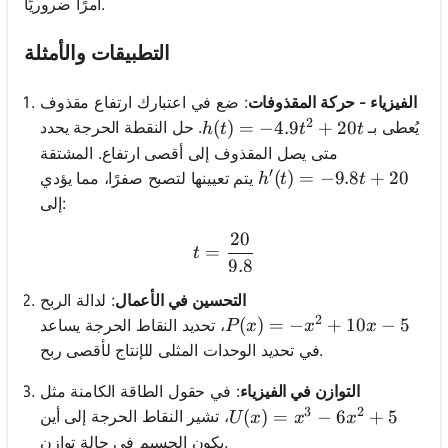
أمرًا ضروريًا.
التطبيقات والأمثلة
الفيزياء - حركة المقذوفات
: ضع في اعتبارك ارتفاع مقذوف
2
h(t) = -4.9t^2 + 20t
(
)
=
−
4.9
+
20
يُعطى بـ
. حل النقطة الحرجة يحدد
h
t
t
t
متى يصل المقذوف إلى أقصى ارتفاع. المشتقة
′
h'(t) = -9.8t + 20
(
)
=
−
9.8
+
20
يتم تعيينها لتصبح صفرًا، مما يؤدي
h
t
t
إلى:
20
t = \frac{20}{9.8}
=
t
9.8
التحسين في الأعمال
: لدالة الربح
2
P(x) = -x^2 + 10x - 5
(
)
=
−
+
10
−
5
، تحديد النقاط الحرجة يساعد
P
x
x
x
في تحديد الوحدات المثلى للإنتاج لأقصى ربح.
التوازن في الفيزياء
: في حقول الطاقة الكامنة مثل
3
2
U(x) = x^3 - 6x^2 + 5
(
)
=
−
6
+
5
، تشير النقاط الحرجة إلى أين
U
x
x
x
يكون الجسيم في حالة توازن.