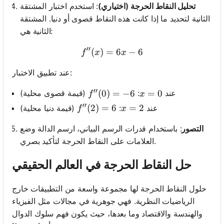
تحليل النقاط الحرجة (اختياري)
: استخدم اختبار المشتقة
الثانية لتحديد ما إذا كانت هذه النقاط قصوى أو دنيا. المشتقة
الثانية هي:
′′
(
)
=
f''(x) = 6x - 6
6
−
6
f
x
x
عند تطبيق الاختبار:
′′
f''(0) = -6
(
0
)
=
−
6
x = 0
=
0
عند
:
(قيمة قصوى محلية)
f
x
′′
f''(2) = 6
(
2
)
=
6
x = 2
=
2
عند
:
(قيمة دنيا محلية)
f
x
التصور
: باستخدام قدرات الرسم البياني، ارسم الدالة وضع
العلامات على النقاط الحرجة لتأكيد بصري.
حل النقاط الحرجة في العالم الحقيقي
حلول النقاط الحرجة لها مجموعة واسعة من التطبيقات خارج
الرياضيات النظرية. فهي جوهرية في مجالات مثل الفيزياء
والهندسة والاقتصاد وما بعدها، حيث يكون فهم سلوك الدوال