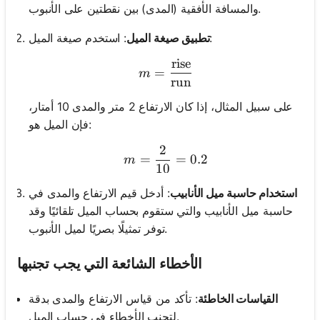
والمسافة الأفقية (المدى) بين نقطتين على الأنبوب.
: استخدم صيغة الميل:
تطبيق صيغة الميل
rise
m = \frac{\text{rise}}{\
=
m
run
على سبيل المثال، إذا كان الارتفاع 2 متر والمدى 10 أمتار،
فإن الميل هو:
2
m = \frac{2}{10} = 0.2
=
=
0.2
m
10
استخدام حاسبة ميل الأنابيب
: أدخل قيم الارتفاع والمدى في
حاسبة ميل الأنابيب والتي ستقوم بحساب الميل تلقائيًا وقد
توفر تمثيلًا بصريًا لميل الأنبوب.
الأخطاء الشائعة التي يجب تجنبها
القياسات الخاطئة
: تأكد من قياس الارتفاع والمدى بدقة
لتجنب الأخطاء في حساب الميل.