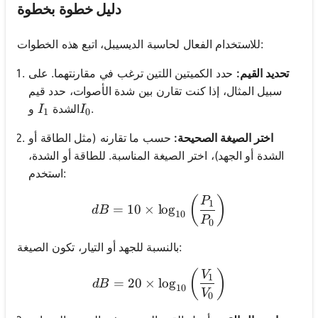
دليل خطوة بخطوة
للاستخدام الفعال لحاسبة الديسيبل، اتبع هذه الخطوات:
تحديد القيم:
حدد الكميتين اللتين ترغب في مقارنتهما. على
سبيل المثال، إذا كنت تقارن بين شدة الأصوات، حدد قيم
I_1
I_0
.
الشدة
و
I
I
1
0
اختر الصيغة الصحيحة:
حسب ما تقارنه (مثل الطاقة أو
الشدة أو الجهد)، اختر الصيغة المناسبة. للطاقة أو الشدة،
استخدم:
dB = 10 \times \log_{10} \
(
)
P
1
=
10
×
lo
g
d
B
10
P
0
بالنسبة للجهد أو التيار، تكون الصيغة:
dB = 20 \times \log_{10} \
(
)
V
1
=
20
×
lo
g
d
B
10
V
0