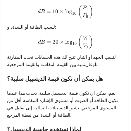
dB = 10 \times \log_{10} \
(
)
P
1
=
10
×
lo
g
d
B
10
P
0
لنسب الطاقة أو الشدة، و:
dB = 20 \times \log_{10} \
(
)
V
1
=
20
×
lo
g
d
B
10
V
0
لنسب الجهد أو التيار. تتيح لك هذه الحسابات تحديد المقارنة
اللوغاريتمية بين القيمة المقاسة والقيمة المرجعية.
هل يمكن أن تكون قيمة الديسيبل سلبية؟
نعم، يمكن أن تكون قيمة الديسيبل سلبية. يحدث هذا عندما
تكون الطاقة أو الصوت أو مستوى الإشارة المقاسة أقل من
المستوى المرجعي. تشير الديسيبلات السالبة إلى تقليل في
الطاقة أو الشدة من نقطة المرجع.
لماذا نستخدم حاسبة الديسيبل؟