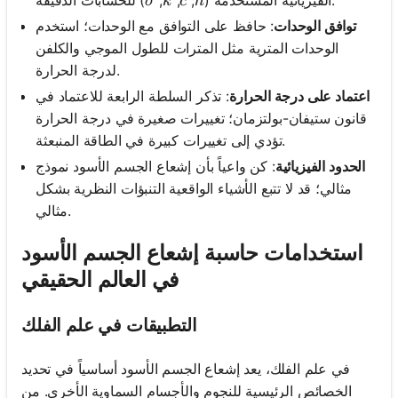
\sigma
k
c
h
σ
k
c
h
توافق الوحدات
: حافظ على التوافق مع الوحدات؛ استخدم
الوحدات المترية مثل المترات للطول الموجي والكلفن
لدرجة الحرارة.
اعتماد على درجة الحرارة
: تذكر السلطة الرابعة للاعتماد في
قانون ستيفان-بولتزمان؛ تغييرات صغيرة في درجة الحرارة
تؤدي إلى تغييرات كبيرة في الطاقة المنبعثة.
الحدود الفيزيائية
: كن واعياً بأن إشعاع الجسم الأسود نموذج
مثالي؛ قد لا تتبع الأشياء الواقعية التنبؤات النظرية بشكل
مثالي.
استخدامات حاسبة إشعاع الجسم الأسود
في العالم الحقيقي
التطبيقات في علم الفلك
في علم الفلك، يعد إشعاع الجسم الأسود أساسياً في تحديد
الخصائص الرئيسية للنجوم والأجسام السماوية الأخرى. من