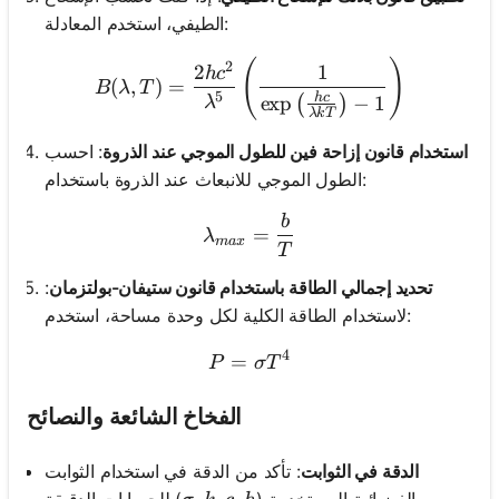
الطيفي، استخدم المعادلة:
(
)
B(\lambda, T) = \frac{2hc
2
2
1
h
c
(
,
)
=
B
λ
T
5
h
c
exp
−
1
(
)
λ
λk
T
استخدام قانون إزاحة فين للطول الموجي عند الذروة
: احسب
الطول الموجي للانبعاث عند الذروة باستخدام:
b
\lambda_{max} = \frac{
=
λ
ma
x
T
تحديد إجمالي الطاقة باستخدام قانون ستيفان-بولتزمان
:
لاستخدام الطاقة الكلية لكل وحدة مساحة، استخدم:
4
=
P = \sigma T^4
P
σ
T
الفخاخ الشائعة والنصائح
الدقة في الثوابت
: تأكد من الدقة في استخدام الثوابت
) للحسابات الدقيقة.
الفيزيائية المستخدمة (
,
,
,