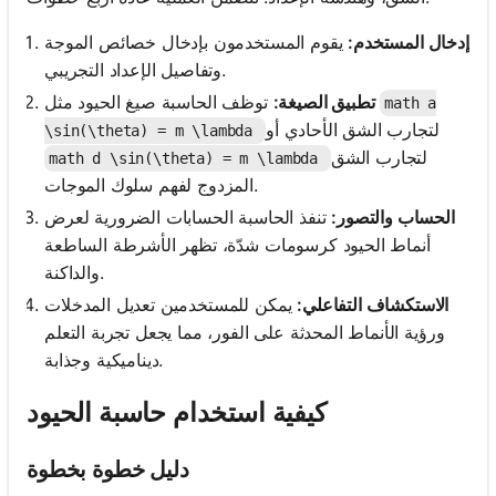
إدخال المستخدم:
يقوم المستخدمون بإدخال خصائص الموجة
وتفاصيل الإعداد التجريبي.
توظف الحاسبة صيغ الحيود مثل
تطبيق الصيغة:
math a
لتجارب الشق الأحادي أو
\sin(\theta) = m \lambda
لتجارب الشق
math d \sin(\theta) = m \lambda
المزدوج لفهم سلوك الموجات.
الحساب والتصور:
تنفذ الحاسبة الحسابات الضرورية لعرض
أنماط الحيود كرسومات شدّة، تظهر الأشرطة الساطعة
والداكنة.
الاستكشاف التفاعلي:
يمكن للمستخدمين تعديل المدخلات
ورؤية الأنماط المحدثة على الفور، مما يجعل تجربة التعلم
ديناميكية وجذابة.
كيفية استخدام حاسبة الحيود
دليل خطوة بخطوة