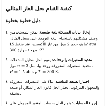
كيفية القيام بحل الغاز المثالي
دليل خطوة بخطوة
إدخال بيانات المشكلة بلغة طبيعية:
يمكن للمستخدمين
وصف مشكلتهم باستخدام اللغة اليومية. على سبيل المثال،
'ما هو حجم 2 مول من غاز الأكسجين عند ضغط 1.5 atm
ودرجة حرارة 300 K؟'
تحديد المتغيرات والوحدات:
يقوم الحل بتحليل المدخلات
n = 2
=
2
مول،
لتحديد المتغيرات المعروفة ووحداتها، مثل
n
P = 1.5
=
1.5
T = 300
=
300
K.
atm، و
P
T
اختيار الصيغة المناسبة:
بناءً على المتغيرات المعروفة
والمجهول المرغوب، يختار الحل قانون الغاز المثالي أو صيغة
مشتقة.
إجراء الحسابات:
يقوم الحل بحساب المتغير المجهول. على