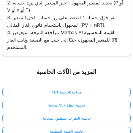
2. تحديد المتغير المجهول: اختر المتغير الذي تريد حسابه (P أو
V أو n أو T).
3. انقر فوق 'حساب': اضغط على زر 'حساب' لحل المتغير
المجهول باستخدام قانون الغاز المثالي (PV = nRT).
4. مراجعة النتيجة: سيعرض Mathos AI القيمة المحسوبة
للمتغير المجهول، جنبًا إلى جنب مع الصيغة وثابت الغاز (R)
المستخدم.
المزيد من الآلات الحاسبة
حاسبة 401k مجانية
حاسبة خطة 457 مجانية
حاسبة التقارب المطلق المجانية
حاسبة القيمة المطلقة