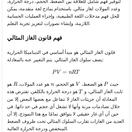
لتوفير فهم شامل للعلاقة بين الضغط، الحجم، درجة الحرارة،
وعدد المولات لغاز مثالي. باستخدام نماذج لغة متقدمة، يمكن
للحل فهم مدخلات اللغة الطبيعية، وإجراء العمليات الحسابية
اللازمة، وإنشاء تصورات لتعزيز تجربة التعلم.
فهم قانون الغاز المثالي
قانون الغاز المثالي هو مبدأ أساسي في الديناميكا الحرارية
يصف سلوك الغاز المثالي. يتم التعبير عنه بالمعادلة:
=
PV = nRT
P
V
n
RT
R
n
V
P
حيث
هو الضغط،
هو الحجم،
هو عدد المولات،
هو
R
n
V
P
T
ثابت الغاز المثالي، و
هو درجة الحرارة بالكلفن. تفترض هذه
T
المعادلة أن جزيئات الغاز لا تتفاعل مع بعضها البعض إلا من
خلال تصادمات مرنة وأنها لا تشغل أي حجم في حد ذاتها. في
حين أن أي غاز حقيقي لا يتوافق تمامًا مع هذا النموذج، إلا أن
العديد من الغازات تقارب السلوك المثالي تحت ظروف الضغط
المنخفض ودرجة الحرارة العالية.