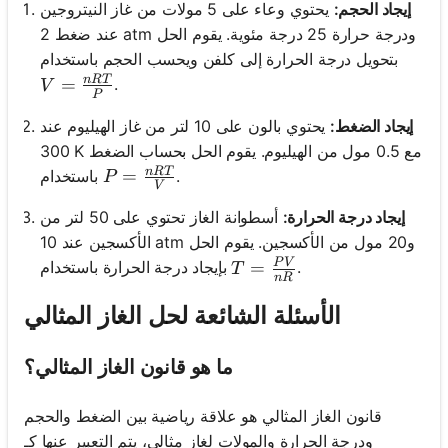
إيجاد الحجم:
يحتوي وعاء على 5 مولات من غاز النيتروجين
عند ضغط 2 atm ودرجة حرارة 25 درجة مئوية. يقوم الحل
بتحويل درجة الحرارة إلى كلفن ويحسب الحجم باستخدام
n
RT
V = \frac{nRT}{P}
=
.
V
P
إيجاد الضغط:
يحتوي بالون على 10 لتر من غاز الهيليوم عند
300 K مع 0.5 مول من الهيليوم. يقوم الحل بحساب الضغط
n
RT
P = \frac{nRT}{V}
=
.
باستخدام
P
V
إيجاد درجة الحرارة:
أسطوانة الغاز تحتوي على 50 لتر من
الأكسجين عند 10 atm و20 مول من الأكسجين. يقوم الحل
P
V
T = \frac{PV}{nR}
=
.
بإيجاد درجة الحرارة باستخدام
T
n
R
الأسئلة الشائعة لحل الغاز المثالي
ما هو قانون الغاز المثالي؟
قانون الغاز المثالي هو علاقة رياضية بين الضغط والحجم
ودرجة الحرارة والمولات لغاز مثالي، يتم التعبير عنها كـ