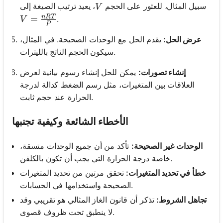
V
سبيل المثال، للعثور على الحجم
، يعيد ترتيب الصيغة إلى
V
n
RT
V = \frac{nRT}{P}
=
.
V
P
عرض الحل:
يقدم الحل مع الوحدات الصحيحة. في المثال،
سيكون الحجم الناتج بالليترات.
إنشاء تصورات:
يمكن للحل إنشاء رسوم بيانية لعرض
العلاقات بين المتغيرات، مثل رسم الضغط كدالة لدرجة
الحرارة عند حجم ثابت.
الأخطاء الشائعة وكيفية تجنبها
الوحدات غير الصحيحة:
تأكد من أن جميع الوحدات متسقة،
خاصة درجة الحرارة التي يجب أن تكون بالكلفن.
خطأ في تحديد المتغيرات:
تحقق مرتين من تحديد المتغيرات
الصحيحة واستخدامها في الحسابات.
تجاهل الشروط:
تذكر أن قانون الغاز المثالي هو تقريبي وقد
لا ينطبق تحت ظروف قصوى.