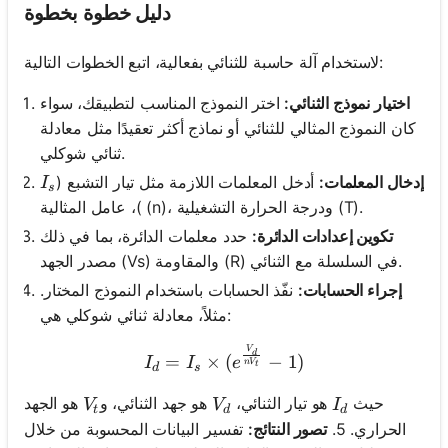
دليل خطوة بخطوة
لاستخدام آلة حاسبة للثنائي بفعالية، اتبع الخطوات التالية:
اختيار نموذج الثنائي:
اختر النموذج المناسب لتطبيقك، سواء
كان النموذج المثالي للثنائي أو نماذج أكثر تعقيدًا مثل معادلة
ثنائي شوكلي.
I_s
إدخال المعلمات:
أدخل المعلمات اللازمة مثل تيار التشبع (
I
s
)، عامل المثالية (n)، ودرجة الحرارة التشغيلية (T).
تكوين إعدادات الدائرة:
حدد معلمات الدائرة، بما في ذلك
مصدر الجهد (Vs) والمقاومة (R) في السلسلة مع الثنائي.
إجراء الحسابات:
نفّذ الحسابات باستخدام النموذج المختار.
مثلاً، معادلة ثنائي شوكلي هي:
V
I_d = I_s \times (e^{\frac
d
=
×
(
−
1
)
I
I
e
n
V
t
d
s
V_t
V_d
I_d
حيث
هو تيار الثنائي،
هو جهد الثنائي، و
هو الجهد
V
V
I
t
d
d
الحراري. 5.
تصور النتائج:
تفسير البيانات المحسوبة من خلال