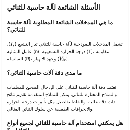
الأسئلة الشائعة لآلة حاسبة للثنائي
ما هي المدخلات الشائعة المطلوبة لآلة حاسبة
للثنائي؟
I_s
تشمل المدخلات النموذجية لآلة حاسبة للثنائي تيار التشبع (
)،
I
s
عامل المثالية (n)، درجة الحرارة التشغيلية (T)، مقاومة
V_{br}
).
السلسلة (R)، وجهد الانهيار (
V
b
r
ما مدى دقة آلات حاسبة الثنائي؟
تعتمد دقة آلة حاسبة للثنائي على الإدخال الصحيح للمعلمات
والنماذج المختارة للثنائي. يمكن للنماذج المتقدمة تقديم نتائج
ذات دقة عالية، والتقاط تفاصيل مثل تأثيرات درجة الحرارة
والانحرافات الطفيفة عن سلوك الثنائي المثالي.
هل يمكنني استخدام آلة حاسبة للثنائي لجميع أنواع