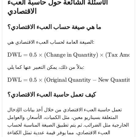
الأسئلة الشائعة حول حاسبة العبء
الاقتصادي
ما هي صيغة حساب العبء الاقتصادي؟
الصيغة العامة لحساب العبء الاقتصادي هي:
DWL
=
0.5
×
(
Change in Quantity
\text{DWL} = 0.5 \time
)
×
(
Tax Amoun
بدلاً من ذلك، يمكن التعبير عنها كما يلي:
DWL
=
0.5
×
(
Original Quantity
−
New Quantity
\tex
)
كيف تعمل حاسبة العبء الاقتصادي؟
تعمل حاسبة العبء الاقتصادي من خلال أخذ بيانات الإدخال
المتعلقة بسيناريو معين، مثل الكميات، الأسعار، والعوامل
الخارجية مثل الضرائب. ثم يتم تطبيق الصيغة المناسبة لحساب
العبء الاقتصادي، مما يوفر قيمة عددية تمثل الكفاءة