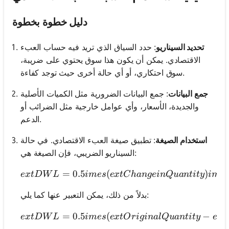
دليل خطوة بخطوة
تحديد السيناريو
: حدد السياق الذي تريد فيه حساب العبء
الاقتصادي. يمكن أن يكون هذا سوق يحتوي على ضريبة،
سوق احتكاري، أو أي حالة أخرى حيث توجد كفاءة.
جمع البيانات
: جمع البيانات الضرورية مثل الكميات الأصلية
والجديدة، الأسعار، وأي عوامل خارجية مثل الضرائب أو
الدعم.
استخدام الصيغة
: تطبيق صيغة العبء الاقتصادي. في حالة
السيناريو الضريبي، فإن الصيغة هي:
=
0.5
(
ext{DWL} = 0.5
)
e
x
t
D
W
L
im
es
e
x
t
C
han
g
e
in
Q
u
an
t
i
t
y
im
e
بدلاً من ذلك، يمكن التعبير عنها كما يلي:
=
0.5
(
−
e
x
t
D
W
L
im
es
e
x
t
O
r
i
g
ina
lQ
u
an
t
i
t
y
e
x
t