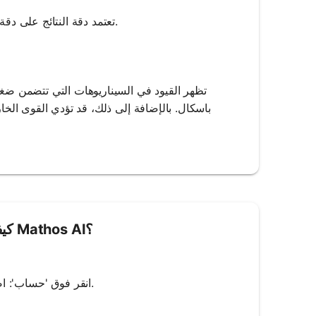
تعتمد دقة النتائج على دقة القيم المدخلة. تم تصميم الآلة لتوفير نتائج دقيقة بناءً على المدخلات الصحيحة.
تظهر القيود في السيناريوهات التي تتضمن ضغطا 
باسكال. بالإضافة إلى ذلك، قد تؤدي القوى الخارج
كيفية استخدام حاسبة قانون باسكال من Mathos AI؟
3. انقر فوق 'حساب': اضغط على زر 'حساب' للعثور على القيمة المجهولة باستخدام قانون باسكال.