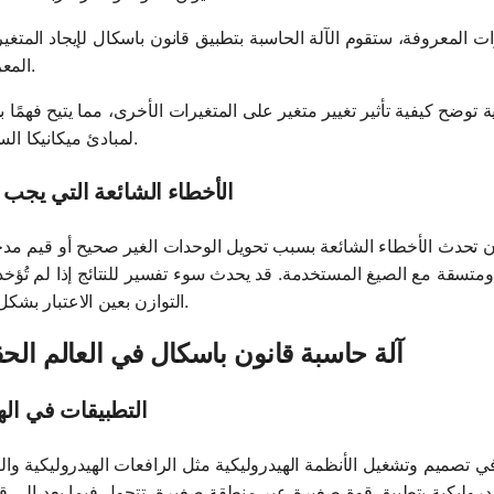
رات المعروفة، ستقوم الآلة الحاسبة بتطبيق قانون باسكال لإيجاد المتغير
المعروف.
ية توضح كيفية تأثير تغيير متغير على المتغيرات الأخرى، مما يتيح فهمًا بص
لمبادئ ميكانيكا السوائل.
الأخطاء الشائعة التي يجب ت
ن تحدث الأخطاء الشائعة بسبب تحويل الوحدات الغير صحيح أو قيم مدخ
ومتسقة مع الصيغ المستخدمة. قد يحدث سوء تفسير للنتائج إذا لم تُؤخذ
التوازن بعين الاعتبار بشكل صحيح.
آلة حاسبة قانون باسكال في العالم الح
التطبيقات في ال
 تصميم وتشغيل الأنظمة الهيدروليكية مثل الرافعات الهيدروليكية وال
يدروليكية بتطبيق قوة صغيرة عبر منطقة صغيرة، تتحول فيما بعد إلى قو