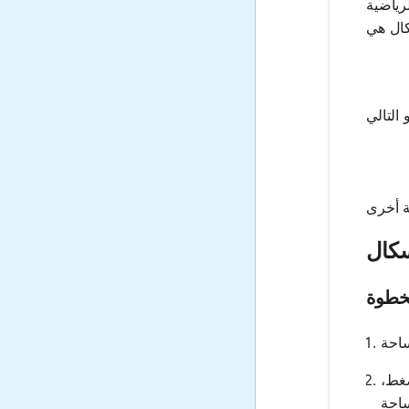
رياضية
سكال
خطوة
ضغط،