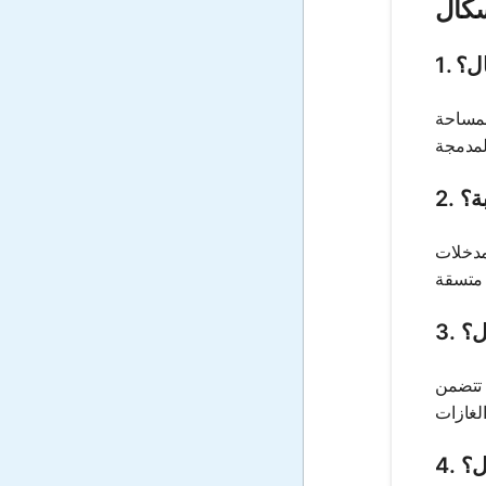
سكال
ال؟
لمساحة
بة؟
مدخلات
ل؟
 تتضمن
ل؟