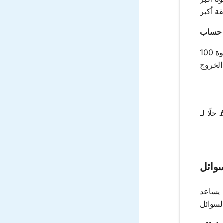
 حساب
رافعة هيدروليكية بمساحات مكبس الدخول والخروج تبلغ 0.01 متر مربع و0.1 متر مربع على التوالي يتم تشغيلها بتطبيق قوة 100
حلًا لـ
سوائل
 يساعد