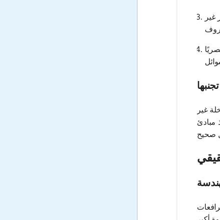
 غير
ريًا
جنبها
لة غير
 مبادئ
قيقي
هندسة
رافعات
ة أكبر