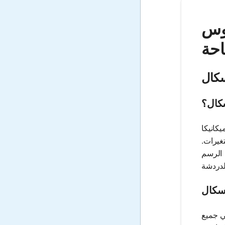
 باسكال - احسب الضغط والقوة
حة
سكال
سكال؟
كانيكا
غيرات.
 الرسم
اسكال
ي جميع