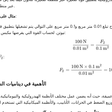
عبر منطقة أكبر.
:
مثال على
نيوتن. لحساب القوة التي يفرضها مكبس الخروج:
100
N
F
\frac{100
2
=
2
2
0.01
m
0.1
m
F_2
:
F
2
2
100
N
×
0.1
m
F_2 = \fr
=
=
1
F
2
2
0.01
m
الأهمية في ديناميات ال
عميقة، حيث أنه يضمن عمل مختلف الأنظمة الهيدروليكية والنيوماتيكية.