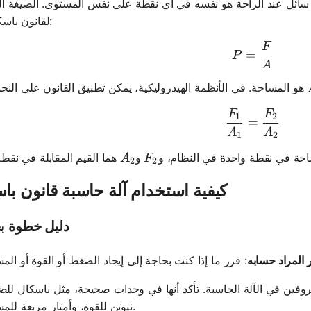
 سائل عند الراحة هو نفسه في أي نقطة على نفس المستوى. الصيغة ال
لقانون باسكال هي:
F
P = \fra
=
P
A
F
F
\frac{F_
1
2
=
A
A
1
2
A_2
F_2
احة في نقطة واحدة في النظام، و
و
A
F
2
2
كيفية استخدام آلة حاسبة قانون با
دليل خطوة ب
ر المراد حسابه
عروفين في الآلة الحاسبة. تأكد أنها في وحدات صحيحة، مثل باسكال لل
نيوتن للقوة، وأمتار مربعة للمساحة.