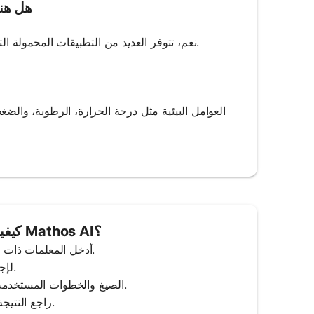
هل هن
نعم، تتوفر العديد من التطبيقات المحمولة التي تقدم قدرات حساب موجات الصوت، مما يسهل إجراء الحسابات أثناء التنقل.
العوامل البيئية مثل درجة الحرارة، الرطوبة، وا
كيفية استخدام حاسبة الموجات الصوتية من Mathos AI؟
1. Input the Parameters: أدخل المعلمات ذات الصلة مثل التردد والطول الموجي وسرعة الصوت.
2. Click ‘Calculate’: اضغط على زر 'Calculate' لإجراء حساب الموجة الصوتية.
3. Step-by-Step Solution: ستعرض Mathos AI الصيغ والخطوات المستخدمة لحساب القيمة المطلوبة.
4. Final Answer: راجع النتيجة، مع توضيحات واضحة لخصائص الموجة الصوتية المحسوبة.