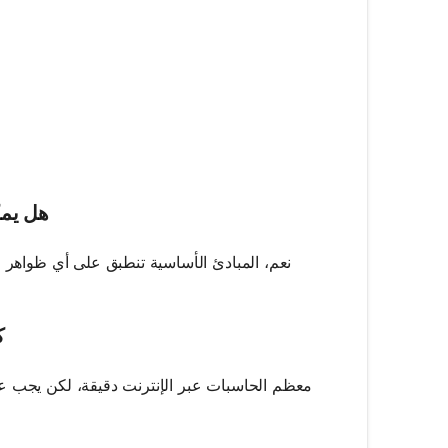
 \frac{v}{f}
هل يمك
نعم، المبادئ الأساسية تنطبق على أي ظواهر ا
ك
معظم الحاسبات عبر الإنترنت دقيقة، لكن يجب ع