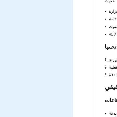
جنبها
قيقي
اعات