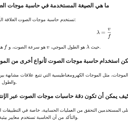
ما هي الصيغة المستخدمة في حاسبة موجات ال
تستخدم حاسبة موجات الصوت العلاقة الأساسية:
v
\lambda =
=
λ
f
f
v
\lambda
هو التردد.
حيث
هو الطول الموجي،
هو سرعة الصوت، و
f
v
λ
ن استخدام حاسبة موجات الصوت لأنواع أخرى من المو
لموجات، مثل الموجات الكهرومغناطيسية التي تتبع علاقات مشابهة بين 
والطول الموجي.
يف يمكن أن تكون دقة حاسبات موجات الصوت عبر الإنت
لى المستخدمين التحقق من العمليات الحسابية، خاصة في التطبيقات ا
والتأكد من أن الحاسبة تستخدم معايير بيئية محدثة.