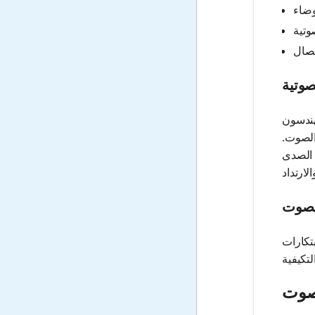
صوتية
هندسون
الصوت.
 الصدى
لصوت
تكارات
لصوت