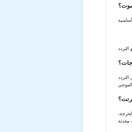
صوت؟
جات؟
التردد
رنت؟
لحرجة،