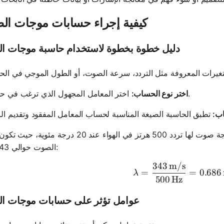
كيفية إجراء حسابات موجات ا
دليل خطوة بخطوة لاستخدام حاسبة موجات ا
اختر المعامل المجهول الذي ترغب في حسابه.
اختر نوع الحساب:
ب:
على سبيل المثال، لإيجاد الطول الموجي لموجة صوت لها تردد 500 هرتز في الهواء عند 20 
الصوت حوالي 343 م/ث:
343
m/s
\lambda =
=
=
0.686
λ
500
Hz
عوامل تؤثر على حسابات موجات ا