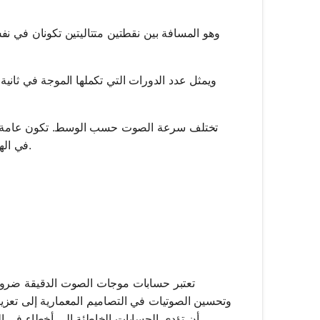
في الهواء عند درجة حرارة الغرفة، تبلغ سرعة الصوت حوالي 343 مترًا في الثانية.
 \frac{v}{f}
تعتبر حسابات موجات الصوت الدقيقة ضرورية
وتحسين الصوتيات في التصاميم المعمارية إلى تعزيز
أن تؤدي الحسابات الخاطئة إلى أخطاء في التصميم أو سوء فهم في معالجة الإشارات أو بيانات خاطئة في الأبحاث العلمية.