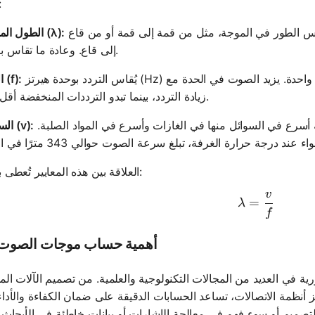
الصو
وهو المسافة بين نقطتين متتاليتين تكونان في نفس الطور في الموجة، مثل من قمة إلى قمة أو من قاع
الطول الموجي (λ):
إلى قاع. وعادة ما تقاس بالمتر.
يُقاس التردد بوحدة هيرتز (Hz) ويمثل عدد الدورات التي تكملها الموجة في ثانية واحدة. يزيد الصوت في الحدة مع
التردد (f):
زيادة التردد، بينما تبدو الترددات المنخفضة أقل حدة.
تختلف سرعة الصوت حسب الوسط. تكون عامة أسرع في السوائل منها في الغازات وأسرع في المواد الصلبة.
السرعة (v):
العلاقة بين هذه المعايير تُعطى بالصيغة:
v
\lambda =
=
λ
f
أهمية حساب موجات الصوت 
 في العديد من المجالات التكنولوجية والعلمية. من تصميم الآلات الم
 أنظمة الاتصالات، تساعد الحسابات الدقيقة على ضمان الكفاءة والأداء