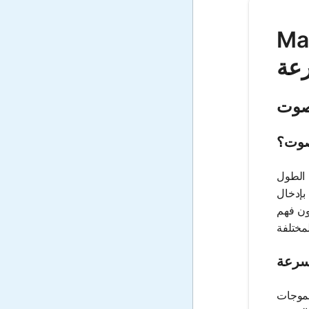
لطول الموجي،
رعة
لصوت
صوت؟
 الطول
بإدخال
ون فهم
لسرعة
بموجات