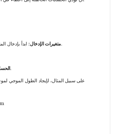
ابدأ بإدخال المتغيرات المعروفة مثل التردد، سرعة الصوت، أو الطول الموجي في الحاسبة.
متغيرات الإدخال:
تطبق الحاسبة الصيغة المناسبة لحساب المعامل المفقود وتقديم النتيجة.
الحسا
 \frac{343 \, \text{m/s}}{500 \, \text{Hz}} = 0.686
m