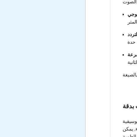
ت:
بدقة
وسيقية
. يمكن