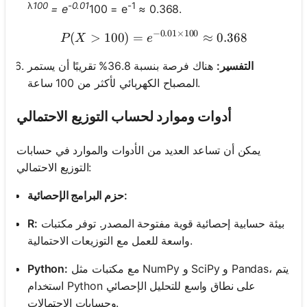
λ
100
-0.01
-1
= e
100 = e
≈ 0.368.
−
0.01
×
100
(
>
100
)
=
P(X > 100) = e^{-0.01 \ti
≈
0.368
P
X
e
التفسير:
هناك فرصة بنسبة 36.8% تقريبًا أن يستمر
المصباح الكهربائي لأكثر من 100 ساعة.
أدوات وموارد لحساب التوزيع الاحتمالي
يمكن أن تساعد العديد من الأدوات والموارد في حسابات
التوزيع الاحتمالي:
حزم البرامج الإحصائية:
بيئة حسابية إحصائية قوية مفتوحة المصدر. توفر مكتبات
R:
واسعة للعمل مع التوزيعات الاحتمالية.
مع مكتبات مثل NumPy و SciPy و Pandas، يتم
Python:
استخدام Python على نطاق واسع للتحليل الإحصائي
وحسابات الاحتمالات.