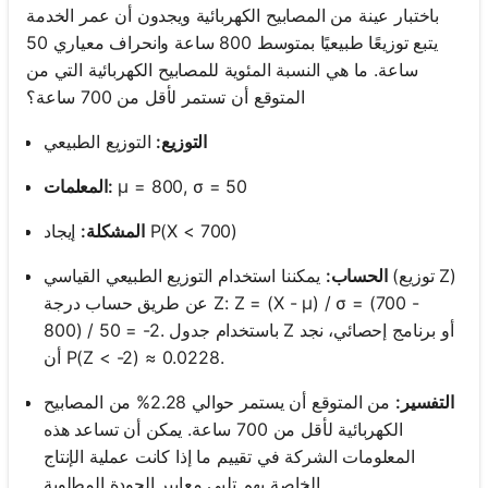
باختبار عينة من المصابيح الكهربائية ويجدون أن عمر الخدمة
يتبع توزيعًا طبيعيًا بمتوسط 800 ساعة وانحراف معياري 50
ساعة. ما هي النسبة المئوية للمصابيح الكهربائية التي من
المتوقع أن تستمر لأقل من 700 ساعة؟
التوزيع:
التوزيع الطبيعي
μ = 800, σ = 50
المعلمات:
إيجاد P(X < 700)
المشكلة:
الحساب:
يمكننا استخدام التوزيع الطبيعي القياسي (توزيع Z)
عن طريق حساب درجة Z: Z = (X - μ) / σ = (700 -
800) / 50 = -2. باستخدام جدول Z أو برنامج إحصائي، نجد
أن P(Z < -2) ≈ 0.0228.
التفسير:
من المتوقع أن يستمر حوالي 2.28% من المصابيح
الكهربائية لأقل من 700 ساعة. يمكن أن تساعد هذه
المعلومات الشركة في تقييم ما إذا كانت عملية الإنتاج
الخاصة بهم تلبي معايير الجودة المطلوبة.