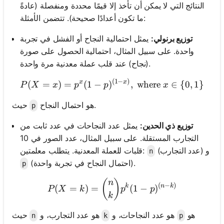
النتائج التي لا يمكن أن تأخذ إلا قيمًا محددة ومنفصلة (عادةً
ما تكون أعدادًا صحيحة). تتضمن الأمثلة:
توزيع برنولي:
يمثل احتمالية النجاح أو الفشل في تجربة
واحدة. على سبيل المثال، احتمالية الحصول على صورة
(نجاح) عند قلب عملة معدنية مرة واحدة.
(
1
−
)
P(X = x) = p^x (1-p)^{(1-x
x
x
(
=
)
=
(
1
−
)
,
where
∈
{
0
,
1
}
P
X
x
p
p
x
هو احتمال النجاح.
حيث
p
توزيع ذي الحدين:
يمثل عدد النجاحات في عدد ثابت من
التجارب المستقلة. على سبيل المثال، عدد الصور في 10
(عدد التجارب) و
قلبات للعملة المعدنية. يتطلب معلمتين:
n
(احتمال النجاح في تجربة واحدة).
p
P(X = k) = {n \choose k} 
(
)
n
(
−
)
k
n
k
(
=
)
=
(
1
−
)
P
X
k
p
p
k
هو
هو عدد النجاحات، و
هو عدد التجارب، و
حيث
n
k
p