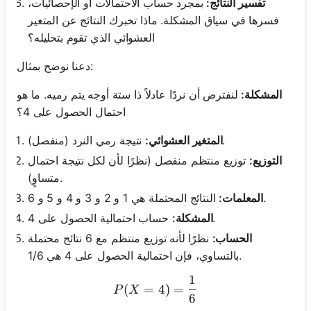
تفسير النتائج:
بمجرد حساب الاحتمالات أو الإحصائيات،
فسرها في سياق المشكلة. ماذا تخبرك النتائج عن المتغير
العشوائي الذي تقوم بتحليله؟
دعنا نوضح بمثال:
المشكلة:
لنفترض أن نردًا عادلاً ذا ستة أوجه يتم رميه. ما هو
احتمال الحصول على 4؟
نتيجة رمي النرد (منفصل).
المتغير العشوائي:
التوزيع:
توزيع منتظم منفصل (نظرًا لأن لكل نتيجة احتمال
متساوٍ).
النتائج المحتملة هي 1 و 2 و 3 و 4 و 5 و 6.
المعلمات:
حساب احتمالية الحصول على 4.
المشكلة:
الحساب:
نظرًا لأنه توزيع منتظم مع 6 نتائج محتملة
بالتساوي، فإن احتمالية الحصول على 4 هي 1/6.
1
P(X=4) = \frac{1}{6}
(
=
4
)
=
P
X
6