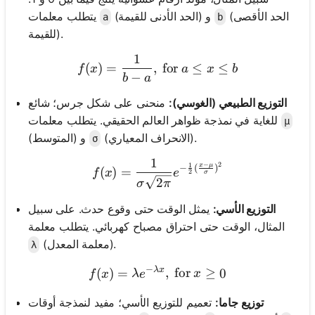
(الحد الأقصى
(الحد الأدنى للقيمة) و
يتطلب معلمات
a
b
للقيمة).
1
f(x) = \frac{1}{b-a}, \text{
(
)
=
,
for
≤
≤
f
x
a
x
b
−
b
a
التوزيع الطبيعي (الغوسي):
منحنى على شكل جرس؛ شائع
للغاية في نمذجة ظواهر العالم الحقيقي. يتطلب معلمات
μ
(الانحراف المعياري).
(المتوسط) و
σ
1
f(x) = \frac{1}{\sigma\sq
−
2
1
x
μ
−
(
)
(
)
=
f
x
e
2
σ
2
σ
π
التوزيع الأسي:
يمثل الوقت حتى وقوع حدث. على سبيل
المثال، الوقت حتى احتراق مصباح كهربائي. يتطلب معلمة
(معلمة المعدل).
λ
−
λ
x
f(x) = \lambda e^{-\lambda
(
)
=
,
for
≥
0
f
x
λ
e
x
توزيع جاما:
تعميم للتوزيع الأسي؛ مفيد لنمذجة أوقات