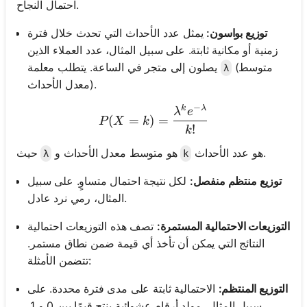
احتمال النجاح.
توزيع بواسون:
يمثل عدد الأحداث التي تحدث خلال فترة
زمنية أو مكانية ثابتة. على سبيل المثال، عدد العملاء الذين
(متوسط
يصلون إلى متجر في الساعة. يتطلب معلمة
λ
معدل الأحداث).
−
k
λ
P(X = k) = \frac{\lambda
λ
e
(
=
)
=
P
X
k
!
k
هو عدد الأحداث.
هو متوسط معدل الأحداث و
حيث
λ
k
توزيع منتظم منفصل:
لكل نتيجة احتمال متساوٍ. على سبيل
المثال، رمي نرد عادل.
التوزيعات الاحتمالية المستمرة:
تصف هذه التوزيعات احتمالية
النتائج التي يمكن أن تأخذ أي قيمة ضمن نطاق مستمر.
تتضمن الأمثلة:
التوزيع المنتظم:
الاحتمالية ثابتة على مدى فترة محددة. على
سبيل المثال، مولد أرقام عشوائية ينتج قيمًا بين 0 و 1.