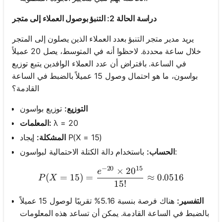
دراسة الحالة 2: التنبؤ بوصول العملاء إلى متجر
لا
يريد مدير متجر التنبؤ بعدد العملاء الذين يصلون إلى المتجر
توجد
خلال ساعة محددة. لاحظوا أنه في المتوسط، يصل 20 عميلاً
أسئلة
في الساعة. بافتراض أن عدد العملاء الوافدين يتبع توزيع
بعد
بواسون، ما هو احتمال وصول 15 عميلاً بالضبط في الساعة
اطرح
القادمة؟
سؤالك
الأول
التوزيع:
توزيع بواسون
λ = 20
المعلمات:
إيجاد P(X = 15)
المشكلة:
باستخدام دالة الكتلة الاحتمالية لبواسون:
الحساب:
−
20
15
×
2
0
P(X = 15) = \frac{e^{-20}
e
(
=
15
)
=
≈
0.0516
P
X
15
!
التفسير:
هناك فرصة بنسبة 5.16% تقريبًا لوصول 15 عميلاً
بالضبط في الساعة القادمة. يمكن أن تساعد هذه المعلومات