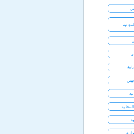
ني
لمجانية
ني
انية
جهين
ية
لمجانية
ود
انية