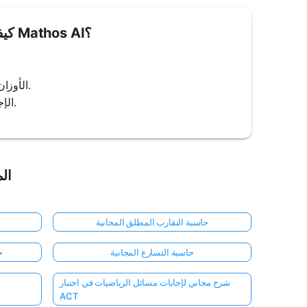
كيفية استخدام حاسبة الوزن الجزيئي من Mathos AI؟
3. مراجعة الحساب: ستعرض Mathos AI الأوزان الذرية لكل عنصر وعملية الحساب.
4. الإجابة النهائية: راجع الوزن الجزيئي النهائي، مع وحدات واضحة (مثل جم/مول).
الم
حاسبة التقارب المطلق المجانية
حاسبة التسارع المجانية
ح
شرح مجاني لإجابات مسائل الرياضيات في اختبار
ACT