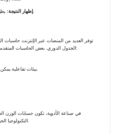
يظهر البرنامج الوزن الجزيئي، قد يكون مكمل بتحليل يوضح مساهمة كل عنصر.
إظهار النتيجة:
توفر العديد من المنصات عبر الإنترنت حاسبات الو
الجدول الدوري. بعض الحاسبات المتقدمة تتضمن ميزات مثل تحليل الخطأ ورسم البيانات بيانيًا. تتضمن الموارد الشائعة:
بيئات تفاعلية يمكن للمستخدمين إدخال الصيغ والحصول على النتائج فوراً.
في صناعة الأدوية، تكون حسابات الوزن الجز
التكنولوجيا الحيوية على الأوزان الجزيئية الدقيقة لتطوير المواد الحيوية وتنفيذ الهندسة الوراثية.