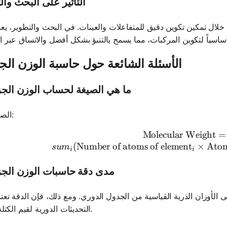
التأثير على البحث وال
لال تمكين تكوين دقيق للمتفاعلات والعينات. في البحث والتطوير، يعد
الأسئلة الشائعة حول حاسبة الوزن الج
ما هي الصيغة لحساب الوزن الج
الصيغة هي:
Molecular Weight
\text{Mol
=
(
Number of atoms of element
×
Atom
s
u
m
i
i
مدى دقة حاسبات الوزن الج
ى الأوزان الذرية القياسية من الجدول الدوري. ومع ذلك، فإن الدقة تعت
التحديثات الدورية لقيم الكتلة الذرية.