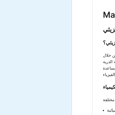
زيئي
زيئي؟
ن خلال
 (g/mol).
مساعدة
يمياء