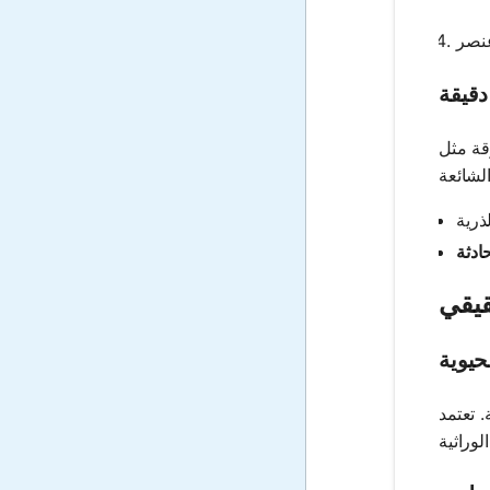
دقيقة
قة مثل
قيقي
حيوية
 تعتمد