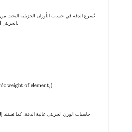
تُسرع الدقة في حساب الأوزان الجزيئية البحث من خ
الجزيئي أساسياً لتكوين المركبات، مما يسمح بالتنبؤ بشكل أفضل والاتساق عبر التجارب.
ecular Weight} = \\sum_{i} (\text{Number of atoms of
ic weight of element
)
i
حاسبات الوزن الجزيئي عالية الدقة، كما تستند إل