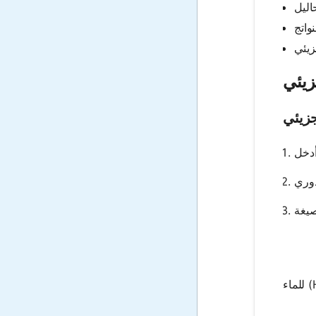
زيئي
جزيئي