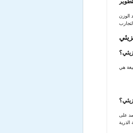
تطوير
 الوزن
زيئي
زيئي؟
زيئي؟
مد على