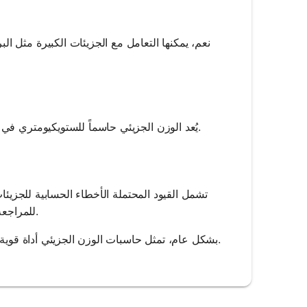
نعم، يمكنها التعامل مع الجزيئات الكبيرة مثل 
يُعد الوزن الجزيئي حاسماً للستويكيومتري في التفاعلات الكيميائية، مما يُمكن من حساب دقيق للمتفاعلات والنواتج المتوقعة.
تشمل القيود المحتملة الأخطاء الحسابية للجزيئات
للمراجعة. بالإضافة إلى ذلك، قد تكون الحاسبات محدودة بدقة البيانات المدخلة المتاحة.
بشكل عام، تمثل حاسبات الوزن الجزيئي أداة قوية للطلاب والباحثين والمهنيين، مما يوفر حسابات دقيقة وفعالة متعلقة بالكيمياء.