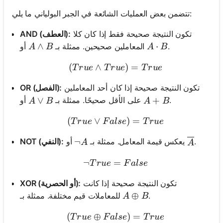
تتضمن بعض العمليات الشائعة في الجبر البولياني ما يلي:
تكون النتيجة صحيحة فقط إذا كان كلا
AND (العطف):
A \land B
∧
A \cdot B
⋅
.
أو
المعاملين صحيحين. ممثلة بـ
A
B
A
B
(
∧
(True \land True) = True
)
=
T
r
u
e
T
r
u
e
T
r
u
e
تكون النتيجة صحيحة إذا كان أحد المعاملين
OR (الفصل):
A \lor B
∨
A + B
+
.
أو
على الأقل صحيحًا. ممثلة بـ
A
B
A
B
(
∨
(True \lor False) = True
)
=
T
r
u
e
F
a
l
se
T
r
u
e
\neg A
¬
.
أو
يعكس قيمة المعامل. ممثلة بـ
NOT (النفي):
\overlin
A
A
¬
=
\neg True = False
T
r
u
e
F
a
l
se
تكون النتيجة صحيحة إذا كانت
XOR (أو الحصرية):
A \oplus B
⊕
.
للمعاملات قيم مختلفة. ممثلة بـ
A
B
(
⊕
(True \oplus False) = Tru
)
=
T
r
u
e
F
a
l
se
T
r
u
e