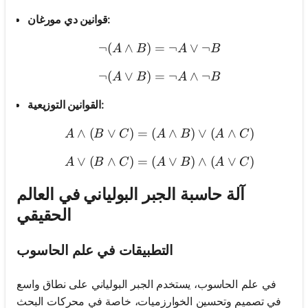
قوانين دي مورغان:
¬
(
∧
)
=
\neg (A \land B) = \neg A
¬
∨
¬
A
B
A
B
¬
(
∨
)
=
\neg (A \lor B) = \neg A 
¬
∧
¬
A
B
A
B
القوانين التوزيعية:
∧
(
∨
)
=
(
A \land (B \lor C) = (A \
∧
)
∨
(
∧
)
A
B
C
A
B
A
C
∨
(
∧
)
=
(
A \lor (B \land C) = (A \l
∨
)
∧
(
∨
)
A
B
C
A
B
A
C
آلة حاسبة الجبر البولياني في العالم
الحقيقي
التطبيقات في علم الحاسوب
في علم الحاسوب، يستخدم الجبر البولياني على نطاق واسع
في تصميم وتحسين الخوارزميات، خاصة في محركات البحث