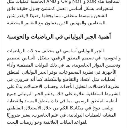
الحاسبة عمليات مثل AND و OR و NOT و XOR لمعالجة هذه
المتغيرات. بشكل أساسي، تعمل كمنشئ جدول حقيقة فائق
الشحن ومبسط منطقي، مما يجعلها رصيدًا لا يقدر بثمن
للمتعلمين والمهنيين الذين يعملون مع التعابير المنطقية.
أهمية الجبر البولياني في الرياضيات والحوسبة
الجبر البولياني أساسي في مختلف مجالات الرياضيات
والحوسبة. في تصميم المنطق الرقمي، يشكل الأساس لتصميم
وتحسين الدوائر الحاسوبية، بما في ذلك البوابات المنطقية وأداء
الأجهزة. في نظرية المجموعات، يوفر الجبر البولياني المنطق
لعمليات مثل الاتحاد والتقاطع والمكملة. كما أنه ضروري في
نظرية الاحتمالات لتحليل الأحداث وحساب الاحتمالات بناءً على
الشروط المنطقية. علاوة على ذلك، يدعم الجبر البولياني جميع
أنظمة المنطق الرسمي، بما في ذلك منطق المسند والقضايا،
ويلعب دورًا في ميكانيكا الكم من خلال الاستدلال المنطقي
المشابه للعمليات البوليانية. في علم الحاسوب، يعتبر ضروريًا
لقواعد البيانات العلائقية وخوارزميات البحث.