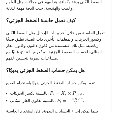
الضغط الكلي بدقة وكفاءة. هذا مهم في مجالات مثل العلوم
والطب والهندسة، حيث الدقة مهمة للغاية.
كيف تعمل حاسبة الضغط الجزئي؟
تعمل الحاسبة من خلال أخذ بيانات الإدخال مثل الضغط الكلي
وكسور الجزيئات والمعلمات الأخرى ذات الصلة. تطبق صيغًا
رياضية، مثل تلك المستمدة من قانون دالتون وقانون الغاز
المثالي، لحساب الضغوط الجزئية. ثم تُعرض النتائج، غالبًا مع
مساعدات بصرية لتحسين الفهم.
هل يمكن حساب الضغط الجزئي يدويًا؟
نعم، يمكن حساب الضغط الجزئي يدويًا باستخدام الصيغ:
P_i = X_i \times P_{\text{tot
=
×
.
بالنسبة لكسر الجزيئات،
P
X
P
total
i
i
×
×
n
R
T
P_i = \frac{n_i \times R 
=
.
بالنسبة لقانون الغاز المثالي،
P
i
i
V
بينما يمكن إجراء الحسابات اليدوية، فإن استخدام الحاسبة