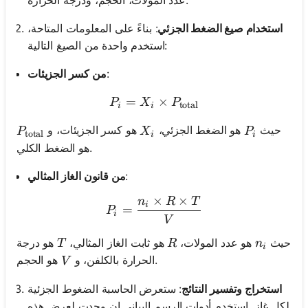
استخدام صيغ الضغط الجزئي
: بناءً على المعلومات المتاحة،
استخدم واحدة من الصيغ التالية:
:
من كسر الجزيئات
=
P_i = X_i \times P_{\text{
×
P
X
P
total
i
i
P_{\text{total}}
X_i
P_i
حيث
هو الضغط الجزئي،
هو كسر الجزيئات، و
P
X
P
total
i
i
هو الضغط الكلي.
:
من قانون الغاز المثالي
×
×
n
R
T
P_i = \frac{n_i \times R 
i
=
P
i
V
T
R
n_i
حيث
هو عدد المولات،
هو ثابت الغاز المثالي،
هو درجة
T
R
n
i
V
هو الحجم.
الحرارة بالكلفن، و
V
استخراج وتفسير النتائج
: ستعرض الحاسبة الضغوط الجزئية
لكل غاز. استخدم أدوات الرسم البياني إن وجدت لعرض هذه