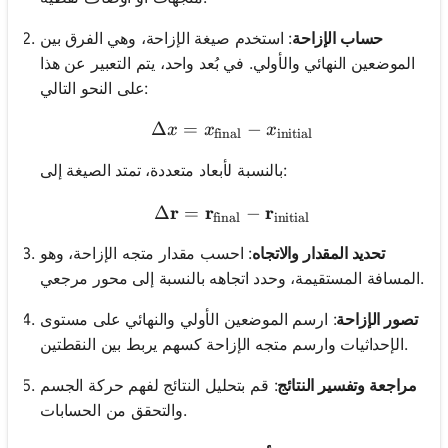
حساب الإزاحة
: استخدم صيغة الإزاحة، وهي الفرق بين
الموضعين النهائي والأولي. في بُعد واحد، يتم التعبير عن هذا
على النحو التالي:
Δ
=
\Delta x = x_{\text{final}
−
x
x
x
final
initial
بالنسبة لأبعاد متعددة، تمتد الصيغة إلى:
r
r
\Delta \mathbf{r} = \mat
r
Δ
=
−
final
initial
تحديد المقدار والاتجاه
: احسب مقدار متجه الإزاحة، وهو
المسافة المستقيمة، وحدد اتجاهه بالنسبة إلى محور مرجعي.
تصور الإزاحة
: ارسم الموضعين الأولي والنهائي على مستوى
الإحداثيات وارسم متجه الإزاحة كسهم يربط بين النقطتين.
مراجعة وتفسير النتائج
: قم بتحليل النتائج لفهم حركة الجسم
والتحقق من الحسابات.