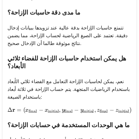
ما مدى دقة حاسبات الإزاحة؟
تتمتع حاسبات الإزاحة بدقة عالية عند تزويدها ببيانات إدخال
دقيقة. تعتمد على الصيغ الرياضية لحساب الإزاحة، مما يضمن
نتائج موثوقة طالما أن الإدخال صحيح.
هل يمكن استخدام حاسبات الإزاحة للفضاء ثلاثي
الأبعاد؟
نعم، يمكن لحاسبات الإزاحة التعامل مع الفضاء ثلاثي الأبعاد
باستخدام الرياضيات المتجهة. يتم حساب الإزاحة في ثلاثة أبعاد
باستخدام الصيغة:
r
\Delta \mathbf{r} = (x_{\te
Δ
=
(
−
,
−
,
−
)
x
x
y
y
z
z
final
initial
final
initial
final
initial
ما هي الوحدات المستخدمة في حسابات الإزاحة؟