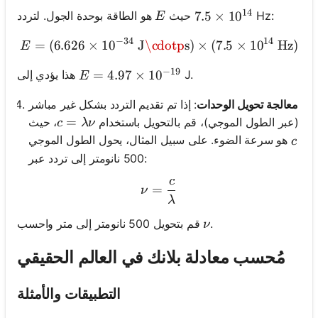
14
E
Hz:
هو الطاقة بوحدة الجول. لتردد
حيث
7.5 \times 10^{14}
7.5
×
1
0
E
−
34
14
=
(
6.626
×
1
0
J
\cdotp
E = (6.626 \times 10^{-34}
s
)
×
(
7.5
×
1
0
Hz
)
E
−
19
E = 4.97 \times 10^{-19}
=
4.97
×
1
0
J.
هذا يؤدي إلى
E
معالجة تحويل الوحدات
: إذا تم تقديم التردد بشكل غير مباشر
c = \lambda\nu
=
(عبر الطول الموجي)، قم بالتحويل باستخدام
، حيث
c
λ
ν
c
هو سرعة الضوء. على سبيل المثال، يحول الطول الموجي
c
500 نانومتر إلى تردد عبر:
c
\nu = \frac{c}{\lambda}
=
ν
λ
\nu
.
قم بتحويل 500 نانومتر إلى متر واحسب
ν
مُحسب معادلة بلانك في العالم الحقيقي
التطبيقات والأمثلة