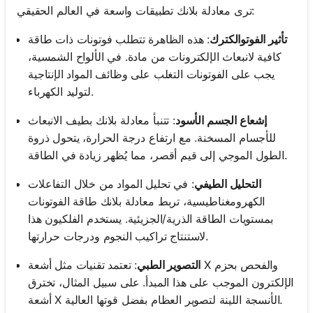
ترى معادلة بلانك تطبيقات واسعة في العالم الحقيقي:
تأثير الفوتوالكترك
: هذه الظاهرة تتطلب فوتونات ذات طاقة
كافية لانبعاث الإلكترونات من مادة. في الألواح الشمسية،
يجب على الفوتونات التغلب على وظائف المواد الإنتاجية
لتوليد الكهرباء.
إشعاع الجسم الأسود
: تتنبأ معادلة بلانك بطيف الانبعاث
للأجسام المسخنة. مع ارتفاع درجة الحرارة، يتحول ذروة
الطول الموجي إلى قيم أقصر، مما يُظهر زيادة في الطاقة.
التحليل الطيفي
: في تحليل المواد من خلال التفاعلات
الكهرومغناطيسية، تربط معادلة بلانك طاقة الفوتونات
بمستويات الطاقة الذرية/الجزيئية. يستخدم الفلكيون هذا
لاستنتاج تراكيب النجوم ودرجات حرارتها.
التصوير الطبي
: تعتمد تقنيات مثل أشعة X والفحص بحزم
الإلكترون الموجب على هذا المبدأ. على سبيل المثال، تخترق
أشعة X الأنسجة اللينة لتصوير العظام بفضل قوتها العالية.