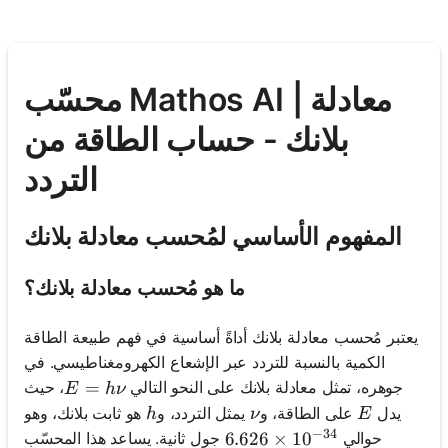
محسّب Mathos AI | معادلة
بلانك - حساب الطاقة من
التردد
المفهوم الأساسي لمُحسب معادلة بلانك
ما هو مُحسب معادلة بلانك؟
يعتبر مُحسب معادلة بلانك أداةً أساسية في فهم طبيعة الطاقة
الكمية بالنسبة للتردد عبر الإشعاع الكهرومغناطيسي. في
E = h\nu
=
جوهره، تمثل معادلة بلانك على النحو التالي
، حيث
E
h
ν
h
\nu
E
يدل
على الطاقة، و
يمثل التردد، و
هو ثابت بلانك، وهو
h
ν
E
−
34
حوالي
جول ثانية. يساعد هذا المحسّب
6.626 \times 10^{-34}
6.626
×
1
0