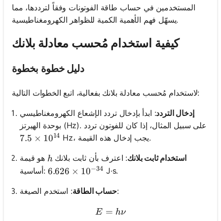
المستخدمين في حساب طاقة الفوتونات وفقاً لترددها، مما
يسهّل فهم الأهمية الكمية للظواهر الكهرومغناطيسية.
كيفية استخدام مُحسب معادلة بلانك
دليل خطوة بخطوة
لاستخدام مُحسب معادلة بلانك بفعالية، اتبع الخطوات التالية:
إدخال التردد
: ابدأ بإدخال تردد الإشعاع الكهرومغناطيسي
بوحدة الهيرتز (Hz). على سبيل المثال، إذا كان للفوتون تردد
14
Hz، يجب إدخال هذه القيمة.
7.5 \times 10^{14}
7.5
×
1
0
h
استخدام ثابت بلانك
: اعترف بأن ثابت بلانك
هو قيمة
h
−
34
J·s.
أساسية:
6.626 \times 10^{-34}
6.626
×
1
0
: استخدم الصيغة:
حساب الطاقة
=
E = h\nu
E
h
ν