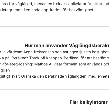
 lösa för våglängd, medan en frekvenskalkylator är utformad
a integrerade i en enda applikation för bekvämlighet.
Hur man använder Våglängdsberäkn
a in värdena: Ange frekvensen och antingen ljusets hastighet 
cka på 'Beräkna': Tryck på knappen 'Beräkna' för att bestä
g-för-steg-lösning: Mathos AI visar formeln som används oc
ngden.
tgiltigt svar: Granska den beräknade våglängden, med enhete
Fler kalkylatorer