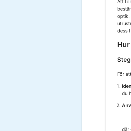
Att f
bestä
optik,
utrust
dess f
Hur
Steg
För at
Iden
du h
Anv
där