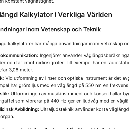
en konstant våghastighet.
ängd Kalkylator i Verkliga Världen
ndningar inom Vetenskap och Teknik
ngd kalkylatorer har många användningar inom vetenskap oc
iokommunikation:
Ingenjörer använder våglängdsberäkningar
er och tar emot radiosignaler. Till exempel har en radiost
fär 3,06 meter.
k:
Vid utformning av linser och optiska instrument är det avgö
mpel har grönt ljus med en våglängd på 550 nm en frekvens
stik:
Utformningen av musikinstrument och konserthallar byg
mgaffel som vibrerar på 440 Hz ger en ljudvåg med en våglä
icinsk Avbildning:
Ultraljudsteknik använder korta våglängd
 organ.