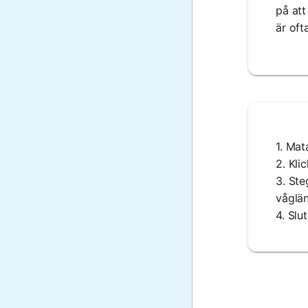
på att
är oft
1. Mat
2. Kli
3. Ste
våglä
4. Slu