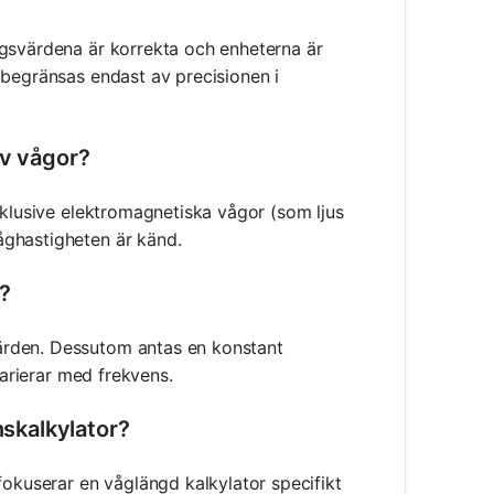
ngsvärdena är korrekta och enheterna är
 begränsas endast av precisionen i
av vågor?
nklusive elektromagnetiska vågor (som ljus
åghastigheten är känd.
?
ärden. Dessutom antas en konstant
varierar med frekvens.
nskalkylator?
kuserar en våglängd kalkylator specifikt