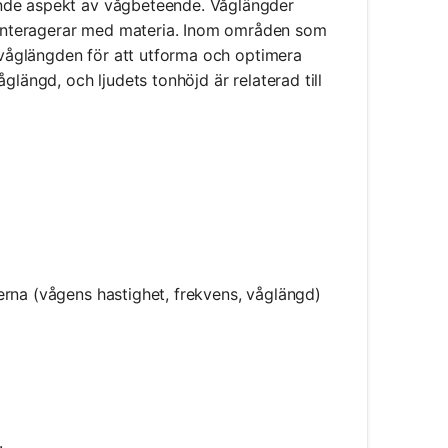
ande aspekt av vågbeteende. Våglängder
interagerar med materia. Inom områden som
l våglängden för att utforma och optimera
glängd, och ljudets tonhöjd är relaterad till
erna (vågens hastighet, frekvens, våglängd)
ambda
.