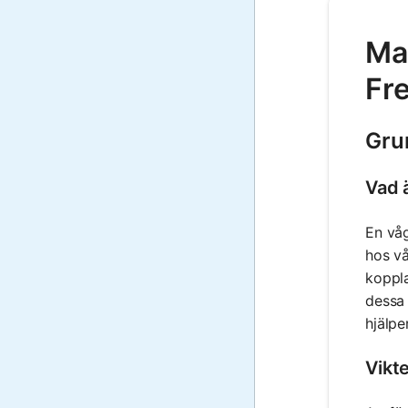
Ma
Fre
Gru
Vad 
En våg
hos vå
koppla
dessa 
hjälpe
Vikt