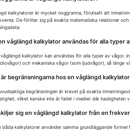
gd kalkylatorer är mycket noggranna, förutsatt att inmatni
venta. De förlitar sig på exakta matematiska relationer och
ningsdata.
en våglängd kalkylator användas för alla typer 
 våglängd kalkylator kan användas för alla typer av vågor, i
diovågor) och mekaniska vågor (som ljudvågor), så länge v
a är begränsningarna hos en våglängd kalkylator
uvudsakliga begränsningen är kravet på exakta inmatningsv
tighet, vilket kanske inte är fallet i medier där hastigheten 
kiljer sig en våglängd kalkylator från en frekve
 båda kalkylatorer använder samma grundläggande formel fo