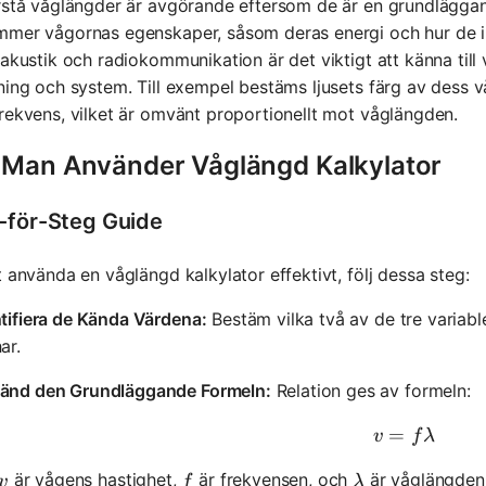
örstå våglängder är avgörande eftersom de är en grundlägg
mmer vågornas egenskaper, såsom deras energi och hur de 
 akustik och radiokommunikation är det viktigt att känna til
ning och system. Till exempel bestäms ljusets färg av dess vå
rekvens, vilket är omvänt proportionellt mot våglängden.
 Man Använder Våglängd Kalkylator
-för-Steg Guide
t använda en våglängd kalkylator effektivt, följ dessa steg:
tifiera de Kända Värdena:
Bestäm vilka två av de tre variabl
ar.
änd den Grundläggande Formeln:
Relation ges av formeln:
=
v = f \l
v
f
λ
v
f
\lambda
är vågens hastighet,
är frekvensen, och
är våglängden
v
f
λ