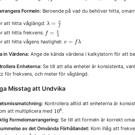
rrangera Formeln:
Beroende på vad du behöver hitta, omarr
v
\lambda = \frac{v}{f}
=
r att hitta våglängd:
λ
f
v
f = \frac{v}{\lambda}
=
r att hitta frekvens:
f
λ
v = f \lambda
=
r att hitta vågens hastighet:
v
f
λ
a in Värdena:
Ange de kända värdena i kalkylatorn för att b
rollera Enheterna:
Se till att alla enheter är konsistenta, va
z för frekvens, och meter för våglängd.
iga Misstag att Undvika
etsmissmatchning:
Kontrollera alltid att enheterna är konsis
6
om att multiplicera med
.
10^6
1
0
aktig Formelomarrangering:
Se till att formeln är korrekt oma
summelse av det Omvända Förhållandet:
Kom ihåg att frekve