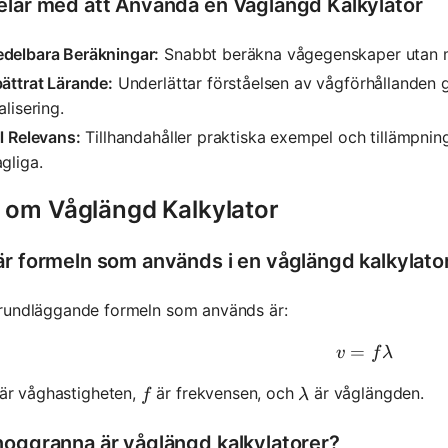
elar med att Använda en Våglängd Kalkylator
delbara Beräkningar:
Snabbt beräkna vågegenskaper utan m
ättrat Lärande:
Underlättar förståelsen av vågförhållanden 
alisering.
l Relevans:
Tillhandahåller praktiska exempel och tillämpnin
gliga.
 om Våglängd Kalkylator
är formeln som används i en våglängd kalkylato
rundläggande formeln som används är:
=
v = f \la
v
f
λ
f
\lambda
är våghastigheten,
är frekvensen, och
är våglängden.
f
λ
noggranna är våglängd kalkylatorer?