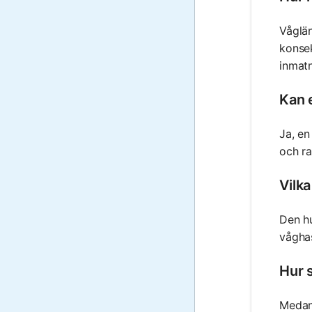
Våglän
konsek
inmat
Kan 
Ja, en
och ra
Vilk
Den h
våghas
Hur s
Medan