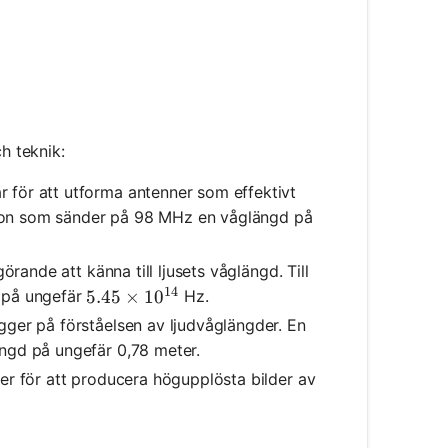
h teknik:
 för att utforma antenner som effektivt
ation som sänder på 98 MHz en våglängd på
rande att känna till ljusets våglängd. Till
14
 på ungefär
Hz.
5.45 \times 10^{14}
5.45
×
1
0
ger på förståelsen av ljudvåglängder. En
ngd på ungefär 0,78 meter.
er för att producera högupplösta bilder av