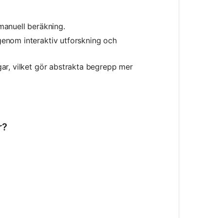
anuell beräkning.
genom interaktiv utforskning och
gar, vilket gör abstrakta begrepp mer
r?
mbda