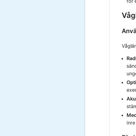
för 
Vågl
Anvä
Våglä
Rad
sänd
unge
Opti
exe
Aku
stä
Med
inre