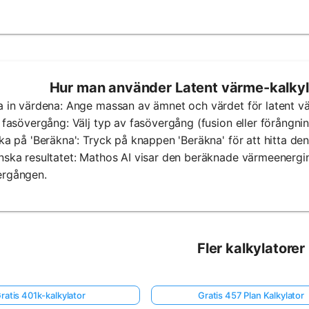
Hur man använder Latent värme-kalkyl
a in värdena: Ange massan av ämnet och värdet för latent vä
j fasövergång: Välj typ av fasövergång (fusion eller förångnin
cka på 'Beräkna': Tryck på knappen 'Beräkna' för att hitta d
nska resultatet: Mathos AI visar den beräknade värmeenergi
ergången.
Fler kalkylatorer
ratis 401k-kalkylator
Gratis 457 Plan Kalkylator