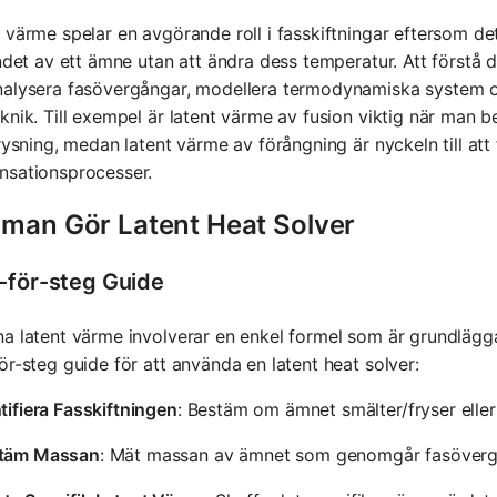
 värme spelar en avgörande roll i fasskiftningar eftersom de
åndet av ett ämne utan att ändra dess temperatur. Att förstå d
nalysera fasövergångar, modellera termodynamiska system o
knik. Till exempel är latent värme av fusion viktig när man 
frysning, medan latent värme av förångning är nyckeln till att
nsationsprocesser.
 man Gör Latent Heat Solver
-för-steg Guide
a latent värme involverar en enkel formel som är grundläggan
ör-steg guide för att använda en latent heat solver:
tifiera Fasskiftningen
: Bestäm om ämnet smälter/fryser elle
täm Massan
: Mät massan av ämnet som genomgår fasöver