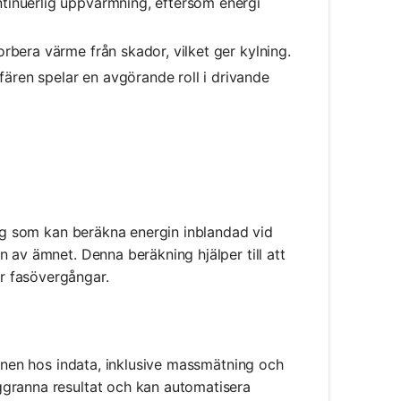
ntinuerlig uppvärmning, eftersom energi
orbera värme från skador, vilket ger kylning.
ären spelar en avgörande roll i drivande
tyg som kan beräkna energin inblandad vid
 av ämnet. Denna beräkning hjälper till att
r fasövergångar.
ionen hos indata, inklusive massmätning och
ggranna resultat och kan automatisera