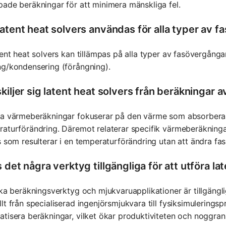
ade beräkningar för att minimera mänskliga fel.
latent heat solvers användas för alla typer av 
tent heat solvers kan tillämpas på alla typer av fasövergångar
g/kondensering (förångning).
kiljer sig latent heat solvers från beräkningar 
a värmeberäkningar fokuserar på den värme som absorberas 
aturförändring. Däremot relaterar specifik värmeberäkninga
s som resulterar i en temperaturförändring utan att ändra fas
 det några verktyg tillgängliga för att utföra 
ika beräkningsverktyg och mjukvaruapplikationer är tillgängli
lt från specialiserad ingenjörsmjukvara till fysiksimulering
tisera beräkningar, vilket ökar produktiviteten och noggran