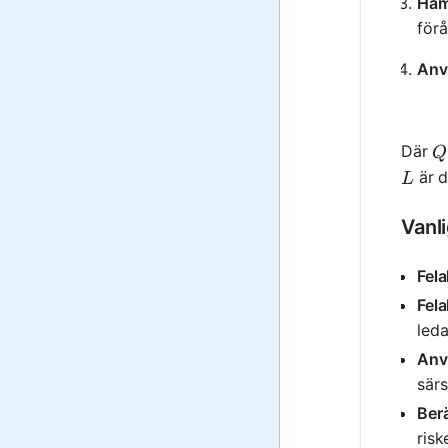
Häm
förå
Anv
Q
Där
Q
L
är d
L
Vanl
Fela
Fel
leda 
Anv
sär
Ber
risk