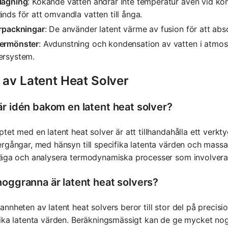
lagning
: Kokande vatten ändrar inte temperatur även vid ko
nds för att omvandla vatten till ånga.
örpackningar
: De använder latent värme av fusion för att abs
ermönster
: Avdunstning och kondensation av vatten i atmosf
ersystem.
 av Latent Heat Solver
är idén bakom en latent heat solver?
tet med en latent heat solver är att tillhandahålla ett verk
rgångar, med hänsyn till specifika latenta värden och massan
säga och analysera termodynamiska processer som involvera
noggranna är latent heat solvers?
nnheten av latent heat solvers beror till stor del på precis
ika latenta värden. Beräkningsmässigt kan de ge mycket no