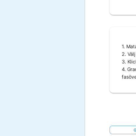
1. Mat
2. Väl
3. Kli
4. Gra
fasöv
G