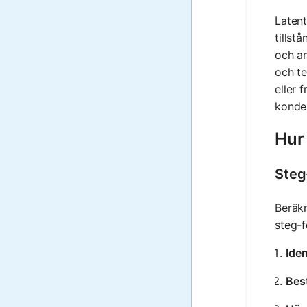
Latent
tillst
och a
och te
eller 
konde
Hur
Steg
Beräkn
steg-f
Iden
Bes