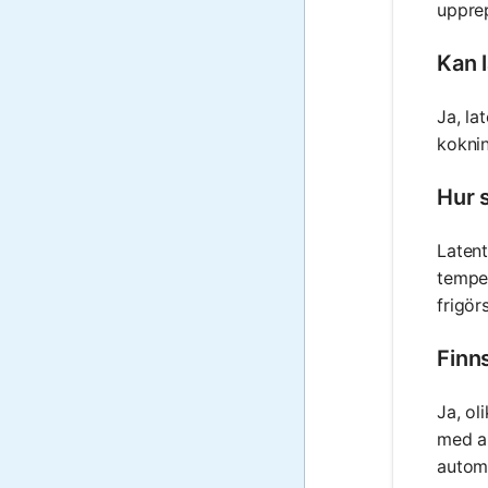
upprep
Kan 
Ja, la
koknin
Hur s
Latent
temper
frigör
Finns
Ja, ol
med al
automa