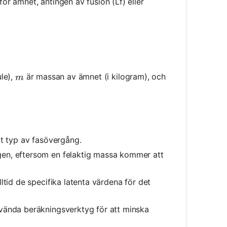
ör ämnet, antingen av fusion (Lf) eller
mes L
m
le),
är massan av ämnet (i kilogram), och
m
rekt typ av fasövergång.
gen, eftersom en felaktig massa kommer att
alltid de specifika latenta värdena för det
nvända beräkningsverktyg för att minska