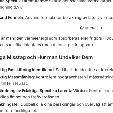
ta Specifik Latent Värme
: Skaffa det specifika värmevärdet f
ngning (Lv).
änd Formeln
: Använd formeln för beräkning av latent värme:
=
Q = m \ti
×
Q
m
L
är mängden värmeenergi som absorberas eller frigörs (i Jou
en specifika latenta värmen (i Joule per kilogram).
iga Misstag och Hur man Undviker Dem
ktig Fasskiftning Identifierad
: Se till att du identifierar kor
aktig Mässmätning
: Kontrollera noggrannheten i mässmätnin
till fel resultat.
ändning av Felaktiga Specifika Latenta Värden
: Kontrollera 
skilda ämnet och fasövergången.
äkningsfel
: Dubbelkolla dina beräkningar och överväg att a
en för mänskliga fel.