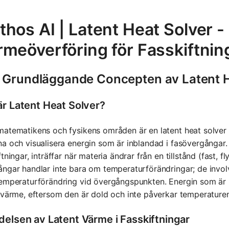
hos AI | Latent Heat Solver 
rmeöverföring för Fasskiftnin
 Grundläggande Concepten av Latent H
är Latent Heat Solver?
atematikens och fysikens områden är en latent heat solver 
a och visualisera energin som är inblandad i fasövergånga
ftningar, inträffar när materia ändrar från en tillstånd (fast, 
ngar handlar inte bara om temperaturförändringar; de involve
emperaturförändring vid övergångspunkten. Energin som är 
 värme, eftersom den är dold och inte påverkar temperaturen
delsen av Latent Värme i Fasskiftningar