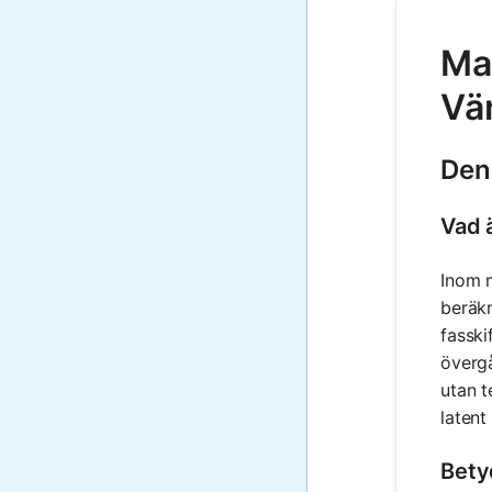
Mat
Vä
Den
Vad 
Inom m
beräkn
fasski
övergå
utan t
latent
Bety