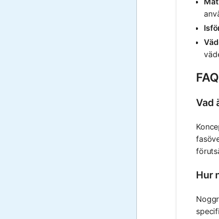
Mat
anvä
Isf
Väd
väd
FAQ
Vad 
Koncep
fasöve
förut
Hur 
Noggra
specif