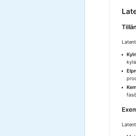
Late
Tillä
Latent
Kyl
kyls
Elp
pro
Kemi
fas
Exem
Latent